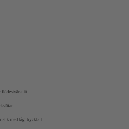
 flödestvärsnitt
kstötar
stik med lågt tryckfall