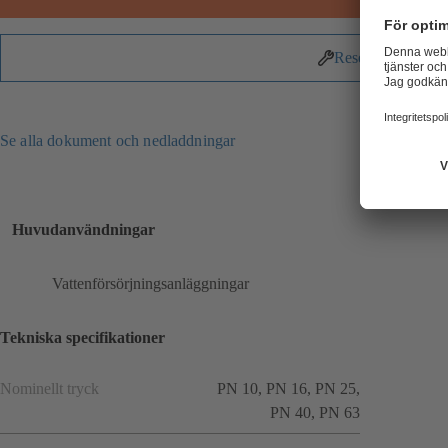
Reservdelar
Se alla dokument och nedladdningar
Huvudanvändningar
Vattenförsörjningsanläggningar
Tekniska specifikationer
Nominellt tryck
PN 10, PN 16, PN 25,
PN 40, PN 63