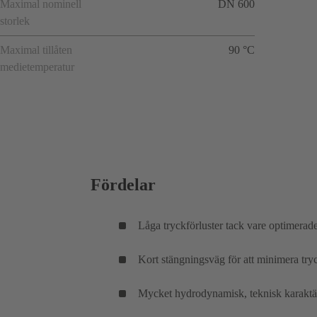
Maximal nominell
DN 600
storlek
Maximal tillåten
90 °C
medietemperatur
Fördelar
Låga tryckförluster tack vare optimerade
Kort stängningsväg för att minimera tryc
Mycket hydrodynamisk, teknisk karaktäri