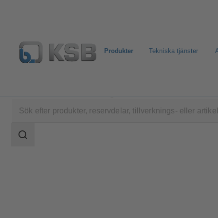
Produkter
Tekniska tjänster
A
Produkter
Produktkatalog
BOA-RFV
Sökomfattning
Sökomfattning