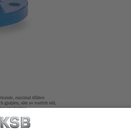
örande, maximal tillåten
gjutjärn, säte av rostfritt stål,
tan tryckstötar.