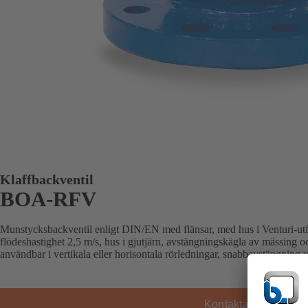
Klaffbackventil
BOA-RFV
Munstycksbackventil enligt DIN/EN med flänsar, med hus i Venturi-utf
flödeshastighet 2,5 m/s, hus i gjutjärn, avstängningskägla av mässing och 
användbar i vertikala eller horisontala rörledningar, snabbavstängning u
Kontakta KSB