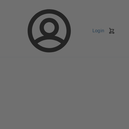
Login
Kundv