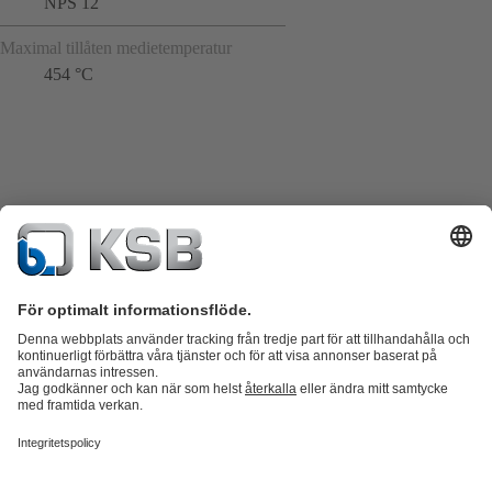
NPS 12
Maximal tillåten medietemperatur
454 °C
Produktkatalog
KSB SupremeServ: Reservdelar
KSB SupremeServ:
Premiumservice för pumpar och ventiler
Varukorgen
Produkter