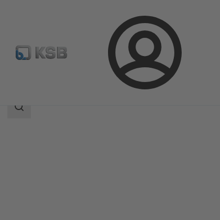
Login
Produkter
Produktkatalog
MIL 81000
Sökomfattning
Sökomfattning