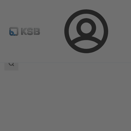
Login
Produkter
Produktkatalog
DeltaMacro
Sökomfattning
Sökomfattning