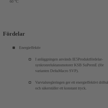
60 °C
Fördelar
Energieffektiv
I anläggningen används IE5Produktfördelar-
synkronreluktansmotorer KSB SuPremE (för
varianten DeltaMacro SVP).
Varvtalsregleringen ger ett energieffektivt driftsä
och säkerställer ett konstant tryck.