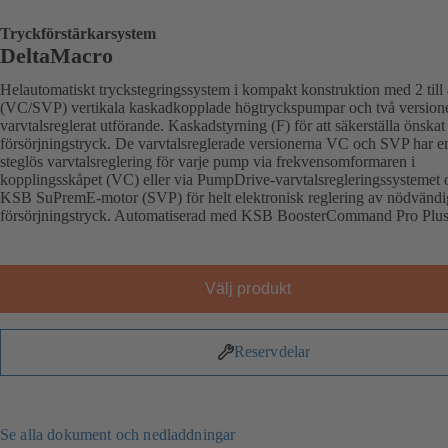
Tryckförstärkarsystem
DeltaMacro
Helautomatiskt tryckstegringssystem i kompakt konstruktion med 2 till 
(VC/SVP) vertikala kaskadkopplade högtryckspumpar och två version
varvtalsreglerat utförande. Kaskadstyrning (F) för att säkerställa önskat
försörjningstryck. De varvtalsreglerade versionerna VC och SVP har e
steglös varvtalsreglering för varje pump via frekvensomformaren i
kopplingsskåpet (VC) eller via PumpDrive-varvtalsregleringssystemet 
KSB SuPremE-motor (SVP) för helt elektronisk reglering av nödvändi
försörjningstryck. Automatiserad med KSB BoosterCommand Pro Plu
Välj produkt
Reservdelar
Se alla dokument och nedladdningar