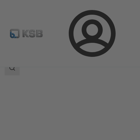
Login
Produkter
Produktkatalog
Vitacast Bloc
Sökomfattning
Sökomfattning