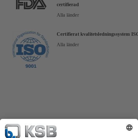
certifierad
Alla länder
Certifierat kvalitetsledningssystem I
Alla länder