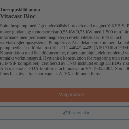
Torruppställd pump
Vitacast Bloc
Spiralhuspump med lågt underhållsbehov och med magnetfri KSB Su
motor (undantag: motorstorlekar 0,55 kW/0,75 kW med 1 500 min⁻¹ är
utformade med permanentmagneter) i effektivitetsklass IE4/IE5 och
varvtalsregleringssystemet PumpDrive. Alla delar som kommer i konta
pumpmediet är utförda i rostfritt stål 1.4404/1.4409 (AISI 316L/CF3M)
Konstruktion med litet dödutrymme, öppet pumphjul, elektropolerad y
utmärkt verkningsgrad. Hygienisk konstruktion för rengöring utan reste
(CIP/SIP-kompatibel), certifierad av TNO-institutet enligt EHEDG-riktl
Alla material är FDA-konforma och motsvarar EN 1935/2004. Som til
finns bl.a. även transportvagnar. ATEX-utförande finns.
Välj produkt
Reservdelar