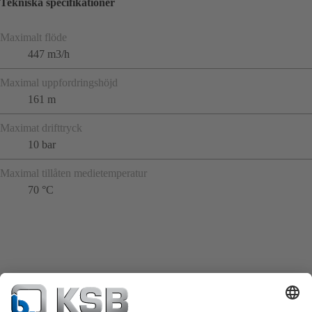
Tekniska specifikationer
Maximalt flöde
447 m3/h
Maximal uppfordringshöjd
161 m
Maximat drifttryck
10 bar
Maximal tillåten medietemperatur
70 °C