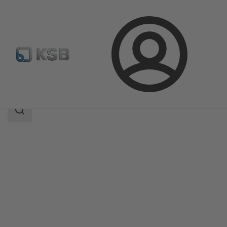
Login
Produkter
Produktkatalog
ILNC
Sökomfattning
Sökomfattning