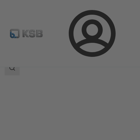
Login
Produkter
Produktkatalog
Calio S Pro
Sökomfattning
Sökomfattning