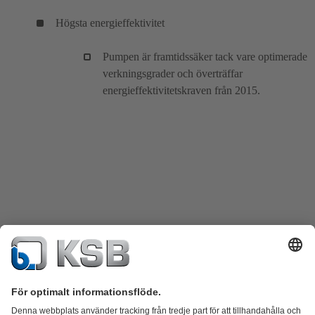
Högsta energieffektivitet
Pumpen är framtidssäker tack vare optimerade
verkningsgrader och överträffar
energieffektivitetskraven från 2015.