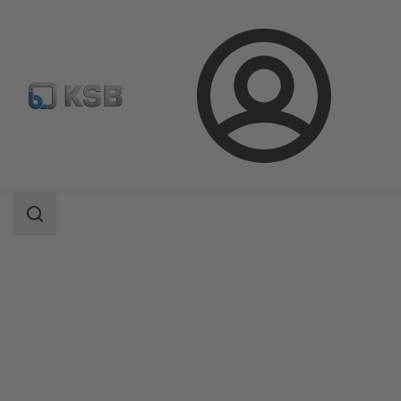
Login
Produkter
Produktkatalog
AmaDrainer 4 / 5/AmaDrainer 80 / 100
Sökomfattning
Sökomfattning