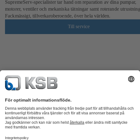
SupremeServ-specialister tar hand om reparation av dina pumpar,
motorer, ventiler och mekaniska tätningar samt roterande utrustning
Fackmässigt, tillverkaroberoende, över hela världen.
Till service