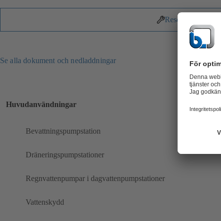
Reservdelar
Se alla dokument och nedladdningar
Huvudanvändningar
Bevattningspumpstation
Dräneringspumpstationer
Regnvattenpumpar i dagvattenpumpstationer
Vattenskydd