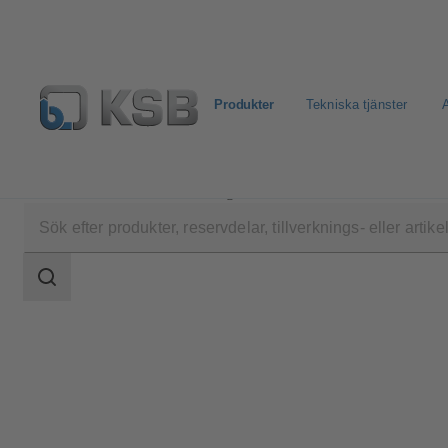
Produkter
Tekniska tjänster
A
Produkter
Produktkatalog
Amacan K
Sökomfattning
Sökomfattning