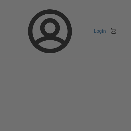
Login
Kundv