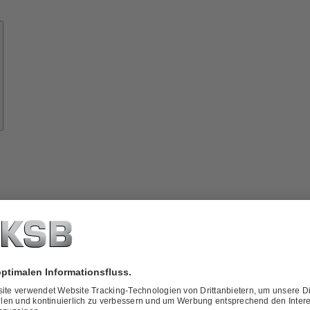
Know-
how
ber
KSB