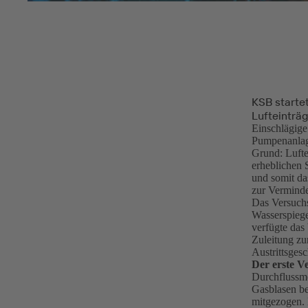
KSB starte
Lufteinträg
Einschlägige
Pumpenanlage
Grund: Lufte
erheblichen 
und somit da
zur Verminde
Das Versuchs
Wasserspiege
verfügte das
Zuleitung zu
Austrittsges
Der erste Ve
Durchflussme
Gasblasen be
mitgezogen. 