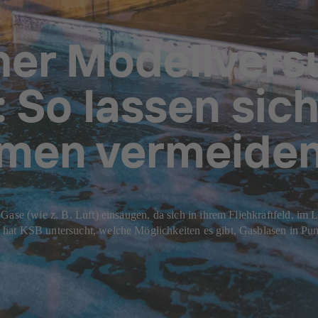
her Modellvers
: So lassen sic
men vermeiden
 Gase (wie z. B. Luft) einsaugen, da sich in ihrem Fliehkraftfeld, 
hat KSB untersucht, welche Möglichkeiten es gibt, Gasblasen in Pu