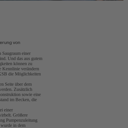
erung von
en Saugraum einer
sind. Und das aus gutem
igkeiten können zu
e Kennlinie verändern
 KSB die Möglichkeiten
en Seite über dem
werden. Zusätzlich
konstruktion sowie eine
stand im Becken, die
i einer
irbelt. Größere
tung Pumpenzuleitung
n wurde in dem