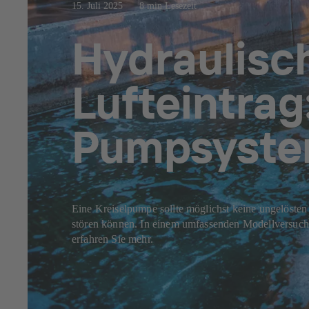
15. Juli 2025
8 min Lesezeit
Hydraulisc
Lufteintrag
Pumpsyste
Eine Kreiselpumpe sollte möglichst keine ungelösten
stören können. In einem umfassenden Modellversuch 
erfahren Sie mehr.