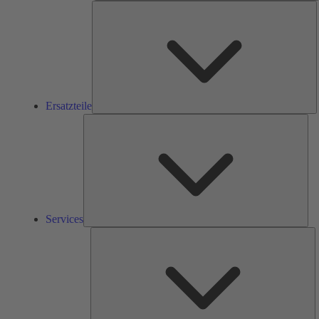
E
Ersatzteile
Ser
Services
L