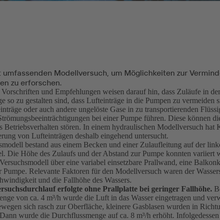
t umfassenden Modellversuch, um Möglichkeiten zur Vermind
en zu erforschen.
 Vorschriften und Empfehlungen weisen darauf hin, dass Zuläufe in d
 so zu gestalten sind, dass Lufteinträge in die Pumpen zu vermeiden 
inträge oder auch andere ungelöste Gase in zu transportierenden Flüss
Strömungsbeeinträchtigungen bei einer Pumpe führen. Diese können di
s Betriebsverhalten stören. In einem hydraulischen Modellversuch hat
rung von Lufteinträgen deshalb eingehend untersucht.
modell bestand aus einem Becken und einer Zulaufleitung auf der link
l. Die Höhe des Zulaufs und der Abstand zur Pumpe konnten variiert 
 Versuchsmodell über eine variabel einsetzbare Prallwand, eine Balkon
r Pumpe. Relevante Faktoren für den Modellversuch waren der Wasser
chwindigkeit und die Fallhöhe des Wassers.
rsuchsdurchlauf erfolgte ohne Prallplatte bei geringer Fallhöhe.
Be
nge von ca. 4 m³/h wurde die Luft in das Wasser eingetragen und verw
wegen sich rasch zur Oberfläche, kleinere Gasblasen wurden in Rich
Dann wurde die Durchflussmenge auf ca. 8 m³/h erhöht. Infolgedesse