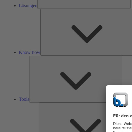
Lösungen
Know-how
Tools
Tools
Ü