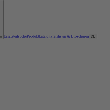
Ersatzteilsuche
Produktkatalog
Preislisten & Broschüren
en
DE