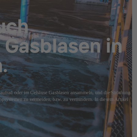
uch
h Gasblasen in
.
im Laufrad oder im Gehäuse Gasblasen ansammeln, und die Strömung
mpsystemen zu vermeiden, bzw. zu vermindern. In diesem Artikel