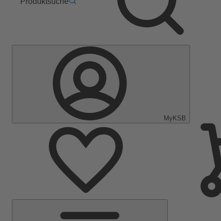
Produktsuche
MyKSB
Hauptmenü