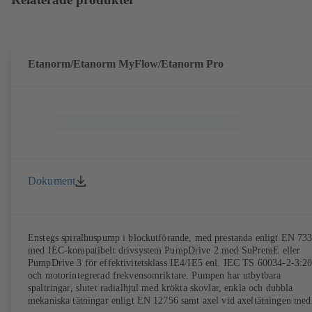
Etanorm/Etanorm MyFlow/Etanorm Pro
Dokument
Enstegs spiralhuspump i blockutförande, med prestanda enligt EN 733
med IEC-kompatibelt drivsystem PumpDrive 2 med SuPremE eller
PumpDrive 3 för effektivitetsklass IE4/IE5 enl. IEC TS 60034-2-3:2
och motorintegrerad frekvensomriktare. Pumpen har utbytbara
spaltringar, slutet radialhjul med krökta skovlar, enkla och dubbla
mekaniska tätningar enligt EN 12756 samt axel vid axeltätningen med