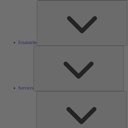
E
Ersatzteile
Ser
Services
L