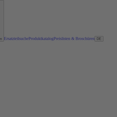
Ersatzteilsuche
Produktkatalog
Preislisten & Broschüren
en
DE