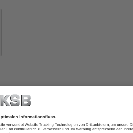
Know-
how
ber
KSB