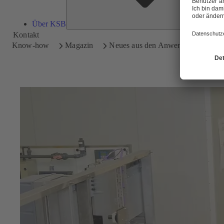
Über KSB
Kontakt
Know-how
Magazin
Neues aus den Anwendungen