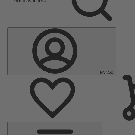
Produktsuche
MyKSB
Hauptmenü