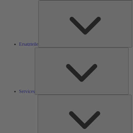
E
Ersatzteile
Ser
Services
L