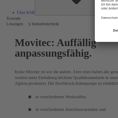
Über KSB
Kontakt
Lösungen
Industrietechnik
Movitec: Auffällig
anpassungsfähig.
Keine Movitec ist wie die andere. Aber eines haben alle ge
werden unter Einhaltung höchster Qualitätsstandards in uns
Alphen produziert. Die Hochdruck-Inlinepumpe ist erhältlic
in verschiedenen Werkstoffen
in verschiedenen Anschlussvarianten und