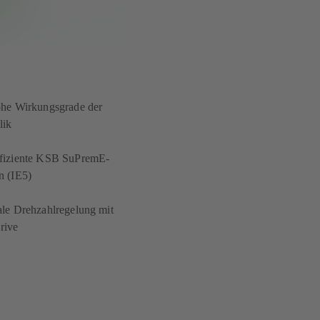
ohe Wirkungsgrade der
lik
fiziente KSB SuPremE-
n (IE5)
le Drehzahlregelung mit
rive