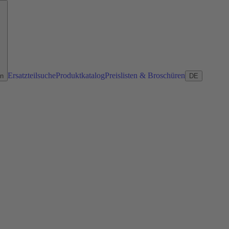
Ersatzteilsuche
Produktkatalog
Preislisten & Broschüren
en
DE