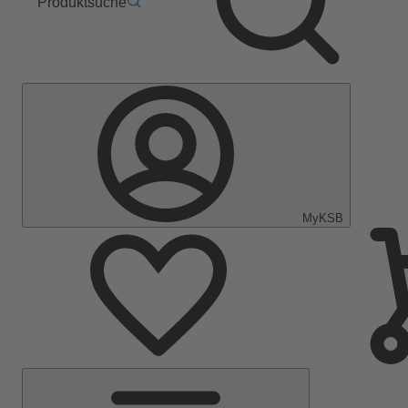
Produktsuche
MyKSB
Hauptmenü