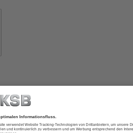
Know-
how
ber
KSB