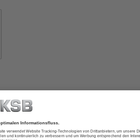
Know-
how
ber
KSB