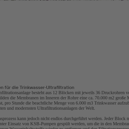
für die Trinkwasser-Ultrafiltration
iltrationsanlage besteht aus 12 Blöcken mit jeweils 36 Druckrohren v
lden die Membranen im Inneren der Rohre eine ca. 70.000 m2 große 
ist, pro Stunde die beachtliche Menge von 6.000 m3 Trinkwasser aufzube
ßten und modernsten Ultrafiltrationsanlagen der Welt.
onsprozess kann jedoch nicht endlos durchgeführt werden. Jeder Block 
nter Einsatz von KSB-Pumpen gespült werden, um die in den Membrane
enen Wasserinhaltsstoffe wieder zu entfernen und den Filtrationsproze