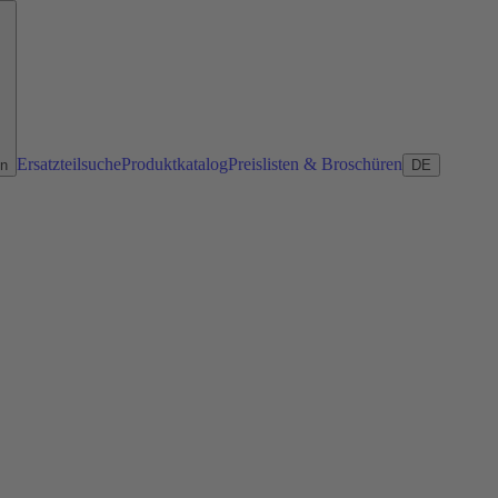
Ersatzteilsuche
Produktkatalog
Preislisten & Broschüren
en
DE