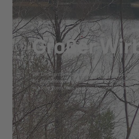
15. Juli 2025
5 min Lesezeit
Großer Wirb
Die Dreilägerbachtalsperre im deutsch-belgischen Gr
der angeschlossenen Trinkwasseraufbereitungsanlage 
so kleine Poren, dass sie reines Wasser durchströmen 