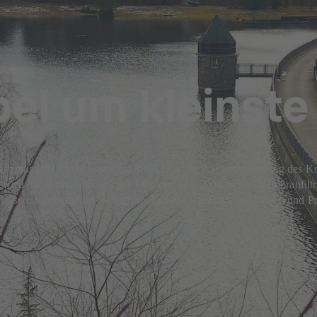
el um kleinste
enzraum bei Roetgen sorgt seit 1911 für die Wasserversorgung des Kr
wird das Rohwasser aus der Talsperre von 2004 an zur Membranfiltra
lassen, alle partiellen Wasserinhaltsstoffe wie Bakterien, Viren und P