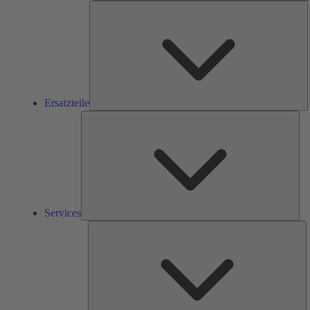
E
Ersatzteile
Ser
Services
L