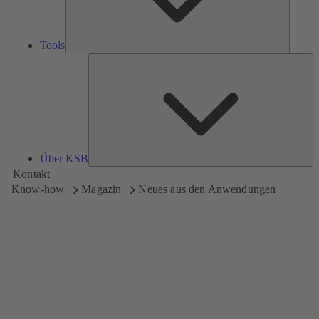
Tools
Üb
K
Über KSB
Kontakt
Know-how
Magazin
Neues aus den Anwendungen