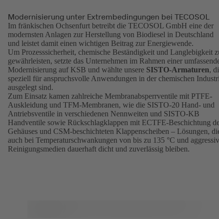
Modernisierung unter Extrembedingungen bei TECOSOL
Im fränkischen Ochsenfurt betreibt die TECOSOL GmbH eine der
modernsten Anlagen zur Herstellung von Biodiesel in Deutschland
und leistet damit einen wichtigen Beitrag zur Energiewende.
Um Prozesssicherheit, chemische Beständigkeit und Langlebigkeit z
gewährleisten, setzte das Unternehmen im Rahmen einer umfassend
Modernisierung auf KSB und wählte unsere
SISTO-Armaturen
, d
speziell für anspruchsvolle Anwendungen in der chemischen Industr
ausgelegt sind.
Zum Einsatz kamen zahlreiche Membranabsperrventile mit PTFE-
Auskleidung und TFM-Membranen, wie die SISTO-20 Hand- und
Antriebsventile in verschiedenen Nennweiten und SISTO-KB
Handventile sowie Rückschlagklappen mit ECTFE-Beschichtung d
Gehäuses und CSM-beschichteten Klappenscheiben – Lösungen, di
auch bei Temperaturschwankungen von bis zu 135 °C und aggressi
Reinigungsmedien dauerhaft dicht und zuverlässig bleiben.