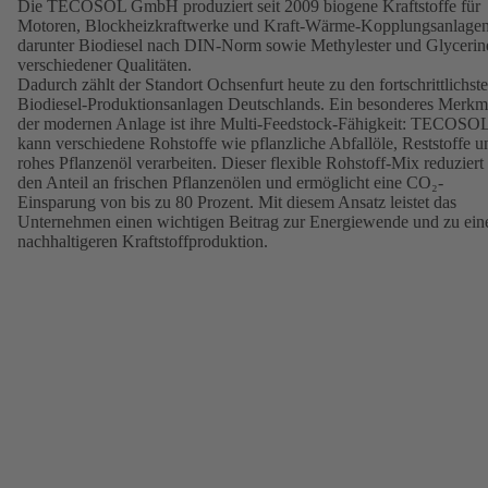
Die TECOSOL GmbH produziert seit 2009 biogene Kraftstoffe für
Motoren, Blockheizkraftwerke und Kraft-Wärme-Kopplungsanlagen
darunter Biodiesel nach DIN-Norm sowie Methylester und Glycerin
verschiedener Qualitäten.
Dadurch zählt der Standort Ochsenfurt heute zu den fortschrittlichst
Biodiesel-Produktionsanlagen Deutschlands. Ein besonderes Merkm
der modernen Anlage ist ihre Multi-Feedstock-Fähigkeit: TECOSO
kann verschiedene Rohstoffe wie pflanzliche Abfallöle, Reststoffe u
rohes Pflanzenöl verarbeiten. Dieser flexible Rohstoff-Mix reduziert
den Anteil an frischen Pflanzenölen und ermöglicht eine CO₂-
Einsparung von bis zu 80 Prozent. Mit diesem Ansatz leistet das
Unternehmen einen wichtigen Beitrag zur Energiewende und zu ein
nachhaltigeren Kraftstoffproduktion.