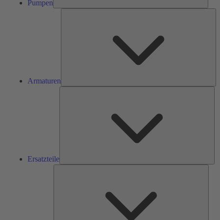
Pumpen
Ar
Armaturen
Ers
Ersatzteile
Serv