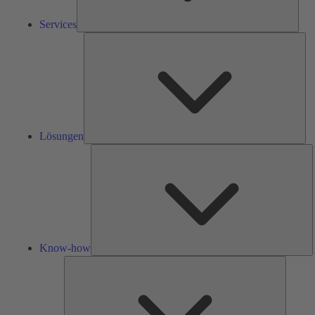
Services
Lös
Lösungen
K
h
Know-how
Tools