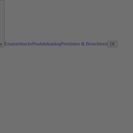
Ersatzteilsuche
Produktkatalog
Preislisten & Broschüren
en
DE