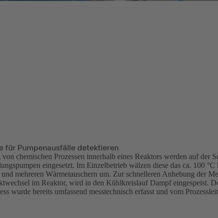
e für Pumpenausfälle detektieren
von chemischen Prozessen innerhalb eines Reaktors werden auf der S
ngspumpen eingesetzt. Im Einzelbetrieb wälzen diese das ca. 100 °C
 und mehreren Wärmetauschern um. Zur schnelleren Anhebung der Me
twechsel im Reaktor, wird in den Kühlkreislauf Dampf eingespeist. D
ss wurde bereits umfassend messtechnisch erfasst und vom Prozessle