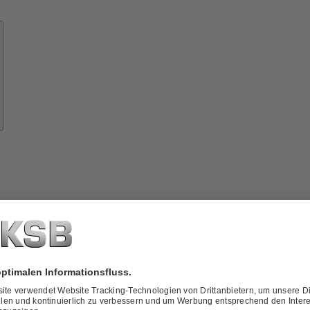
Know-
how
ber
KSB