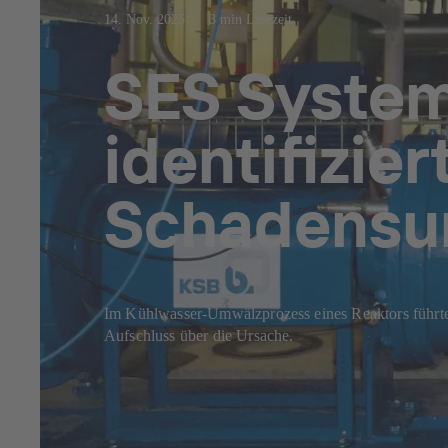
14. Nov. 2025
3 min Lesezeit
SES System
identifizie
Schadensu
Im Kühlwasser-Umwälzprozess eines Reaktors führte
Aufschluss über die Ursache.