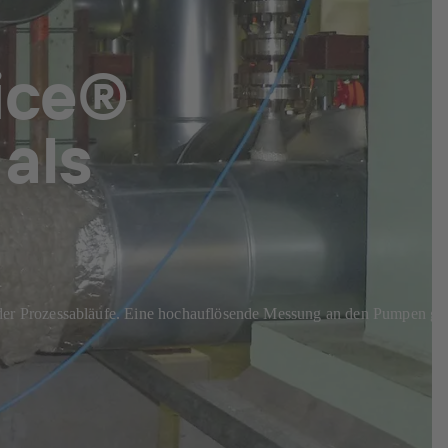
vice®
 als
der Prozessabläufe. Eine hochauflösende Messung an den Pumpen ga