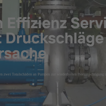
 Effizienz Ser
rt Druckschläge
rsache
n zwei Totalschäden an Pumpen zur wiederholten Beeinträchtigung 