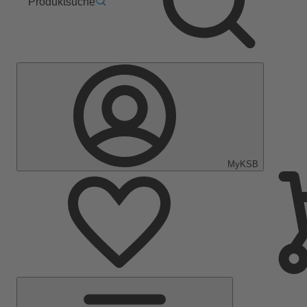
Produktsuche
MyKSB
Hauptmenü