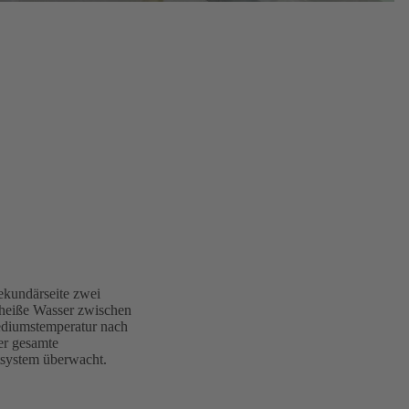
ekundärseite zwei
 heiße Wasser zwischen
diumstemperatur nach
er gesamte
itsystem überwacht.