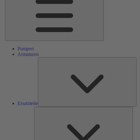
Pumpen
Armaturen
Ers
Ersatzteile
Serv