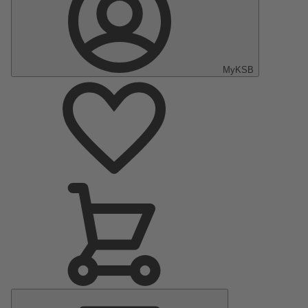
MyKSB
Hauptmenü