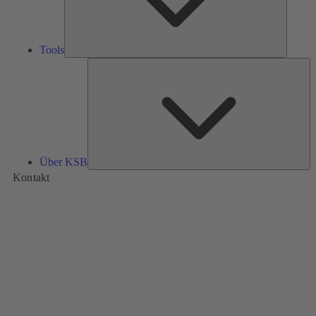
Tools
Üb
K
Über KSB
Kontakt