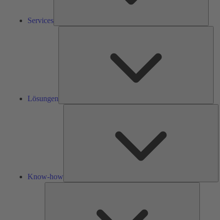
Services
Lös
Lösungen
K
h
Know-how
Tools