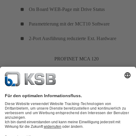
On Board WEB-Page mit Drive Status
Parametrierung mit der MCT10 Software
2-Port Ausführung reduzierte Ext. Hardware
PROFINET MCA 120