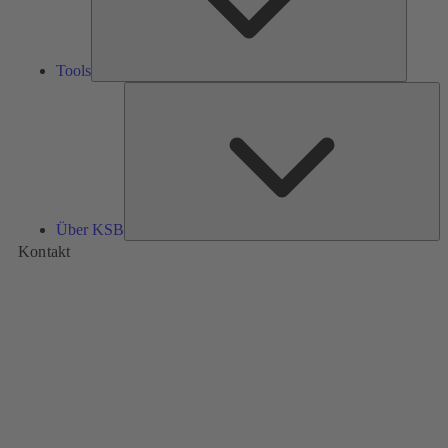
Tools
Üb
K
Über KSB
Kontakt