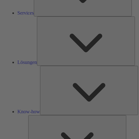
Services
Lös
Lösungen
K
h
Know-how
Tools