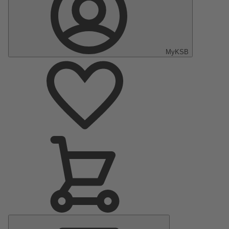
MyKSB
Hauptmenü