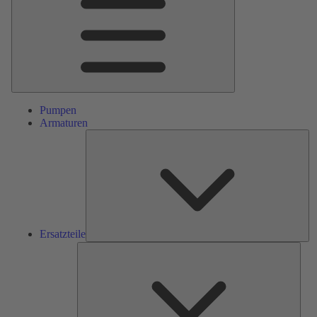
Pumpen
Armaturen
Ers
Ersatzteile
Serv