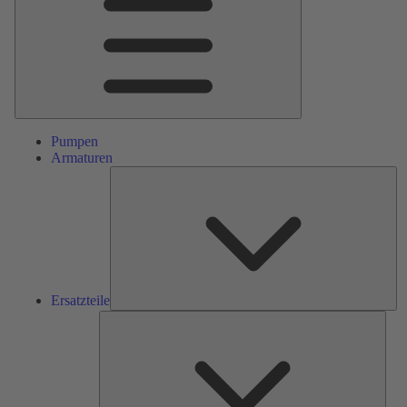
Pumpen
Armaturen
Ers
Ersatzteile
Serv