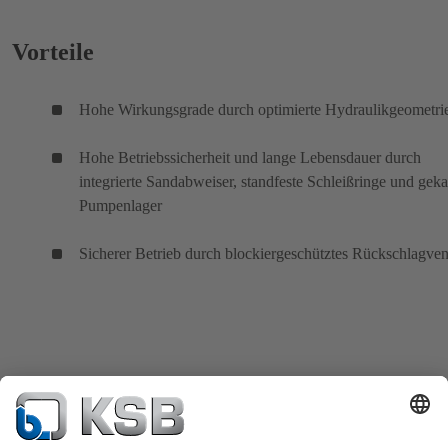
Vorteile
Hohe Wirkungsgrade durch optimierte Hydraulikgeometri
Hohe Betriebssicherheit und lange Lebensdauer durch
integrierte Sandabweiser, standfeste Schleißringe und geka
Pumpenlager
Sicherer Betrieb durch blockiergeschütztes Rückschlagven