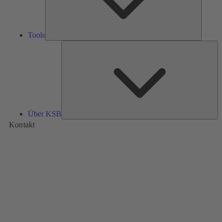
Tools
Üb
K
Über KSB
Kontakt