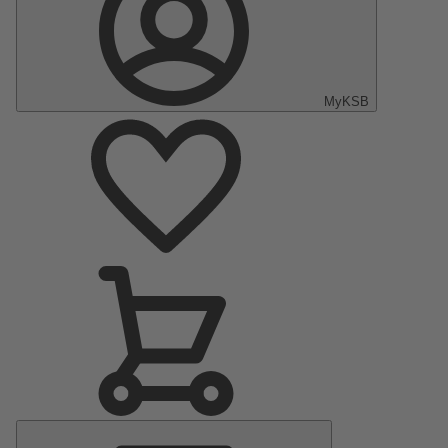
MyKSB
Hauptmenü