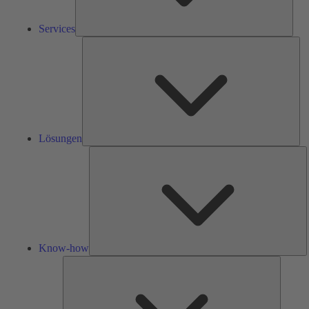
Services
Lös
Lösungen
K
h
Know-how
Tools