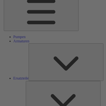
Pumpen
Armaturen
Ers
Ersatzteile
Serv