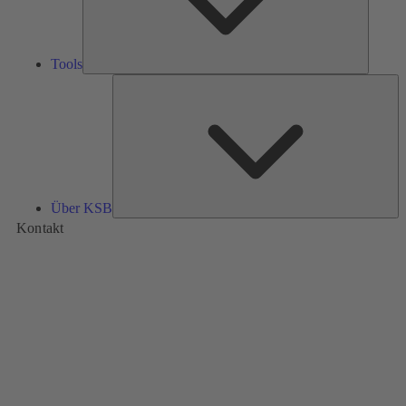
Tools
Üb
K
Über KSB
Kontakt