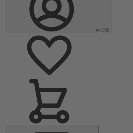
MyKSB
Hauptmenü