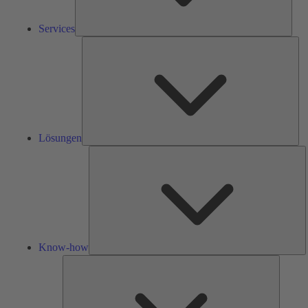
Services
Lös
Lösungen
K
h
Know-how
Tools