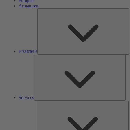
Pumpen
Armaturen
E
Ersatzteile
Ser
Services
L