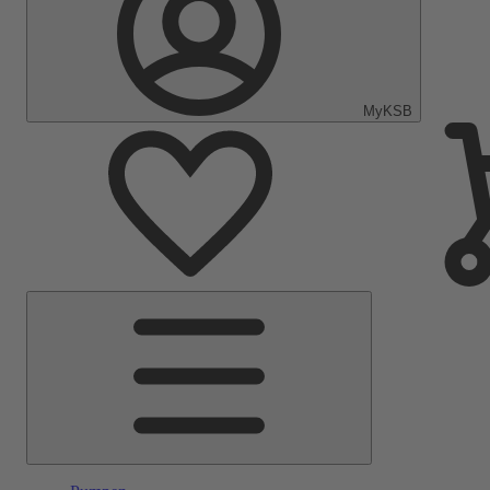
MyKSB
Hauptmenü