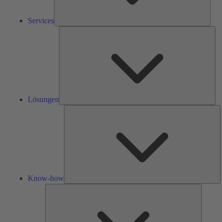
Services
Lös
Lösungen
K
h
Know-how
Tools