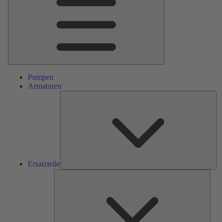
Pumpen
Armaturen
Ers
Ersatzteile
Serv