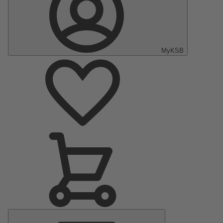
MyKSB
Hauptmenü