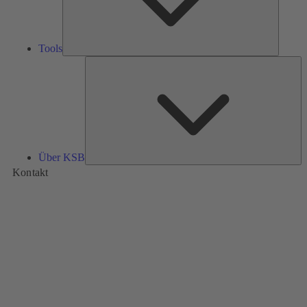
Tools
Üb
K
Über KSB
Kontakt