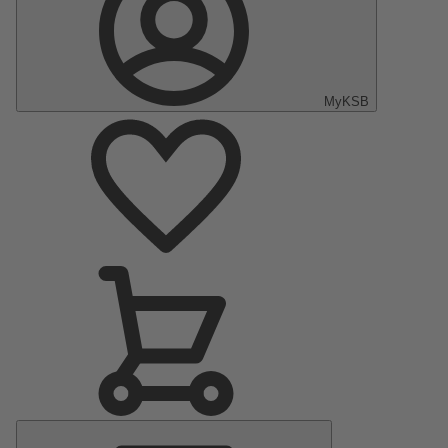
MyKSB
Hauptmenü