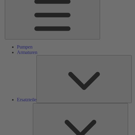
Pumpen
Armaturen
Ers
Ersatzteile
Serv