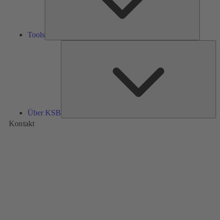
Tools
Üb
K
Über KSB
Kontakt