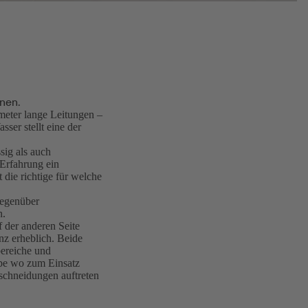
nen.
eter lange Leitungen –
er stellt eine der
sig als auch
 Erfahrung ein
die richtige für welche
gegenüber
n.
 der anderen Seite
nz erheblich. Beide
ereiche und
pe wo zum Einsatz
rschneidungen auftreten