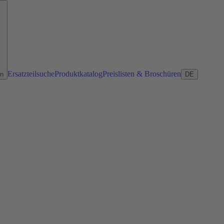
Ersatzteilsuche
Produktkatalog
Preislisten & Broschüren
en
DE