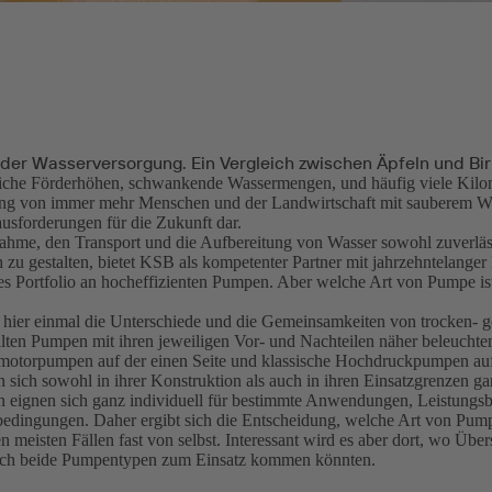
der Wasserversorgung. Ein Vergleich zwischen Äpfeln und Bir
iche Förderhöhen, schwankende Wassermengen, und häufig viele Kilom
ng von immer mehr Menschen und der Landwirtschaft mit sauberem Wass
ausforderungen für die Zukunft dar.
hme, den Transport und die Aufbereitung von Wasser sowohl zuverläs
h zu gestalten, bietet KSB als kompetenter Partner mit jahrzehntelanger
s Portfolio an hocheffizienten Pumpen. Aber welche Art von Pumpe ist 
hier einmal die Unterschiede und die Gemeinsamkeiten von trocken- 
llten Pumpen mit ihren jeweiligen Vor- und Nachteilen näher beleuchte
otorpumpen auf der einen Seite und klassische Hochdruckpumpen auf
n sich sowohl in ihrer Konstruktion als auch in ihren Einsatzgrenzen ga
eignen sich ganz individuell für bestimmte Anwendungen, Leistungsb
dingungen. Daher ergibt sich die Entscheidung, welche Art von Pum
n meisten Fällen fast von selbst. Interessant wird es aber dort, wo Übe
isch beide Pumpentypen zum Einsatz kommen könnten.