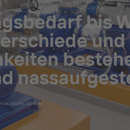
gsbedarf bis W
erschiede und
keiten besteh
nd nassaufgest
er erfahren Sie mehr.