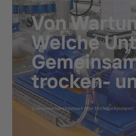
Von Wartun
Welche Unt
Gemeinsam
trocken- u
Unterwassermotorpumpen oder Hochdruckpumpen? Hi