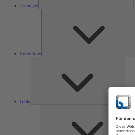
Lösungen
Know-how
Tools
Tools
Ü