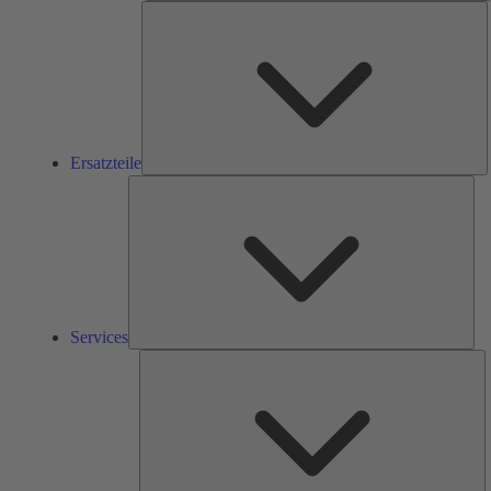
E
Ersatzteile
Ser
Services
L