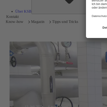
Über KSB
Kontakt
Know-how
Magazin
Tipps und Tricks
12. Juli 2023
6 min Lesezeit