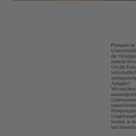
Pumpen in 
Unterschiedl
die Versorgu
zentrale Her
Um die Entna
wirtschaftlic
umfangreiche
Aufgabe?
Wir möchten 
nassaufgeste
Unterwasserm
unterscheide
Pumpentypen 
Umgebungsbe
kommt, in de
und theoret