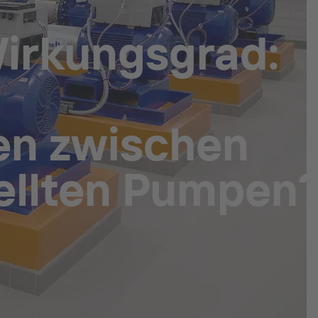
irkungsgrad:
en zwischen
ellten Pumpen