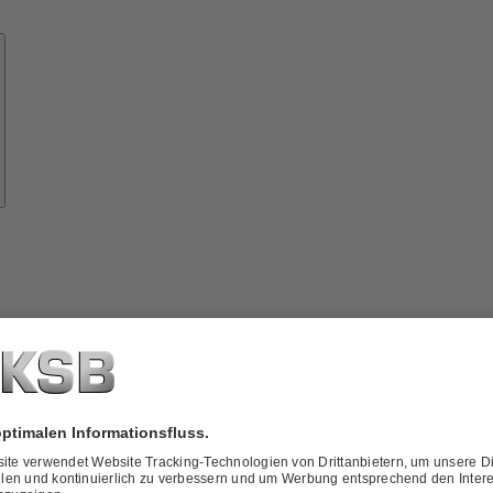
Know-
how
ber
KSB