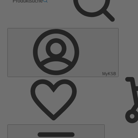
Produktsuche
MyKSB
Hauptmenü