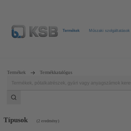
Termékek
Műszaki szolgáltatások
Hírlevél
Termékkonfiguráció
Termékek keresése
Termékek
Termékkatalógus
Keresési
tartomány
Keresési
tartomány
2
Típusok
(2 eredmény)
eredmények
megjelenítése