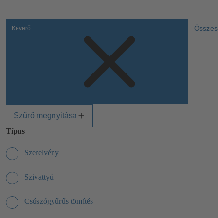
Összes 
Keverő
Szűrő megnyitása
Típus
Szerelvény
Szivattyú
Csúszógyűrűs tömítés