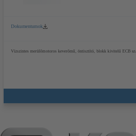
Dokumentumok
Vízszintes merülőmotoros keverőmű, öntisztító, blokk kivitelű ECB szá