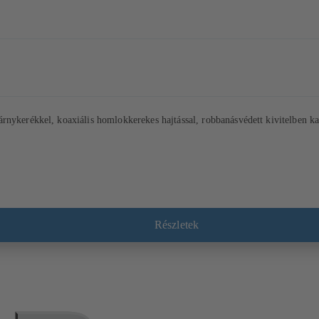
rnykerékkel, koaxiális homlokkerekes hajtással, robbanásvédett kivitelben k
Részletek