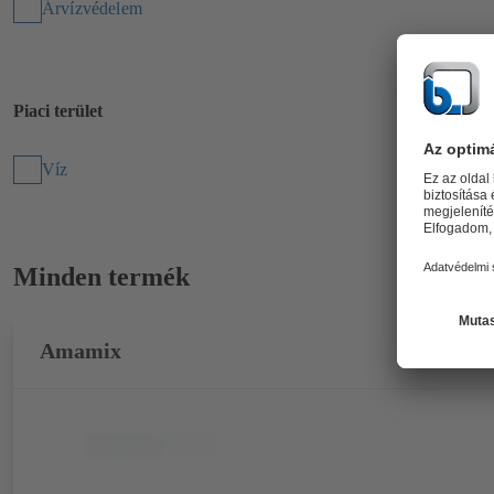
Árvízvédelem
Piaci terület
Víz
Minden termék
Amamix