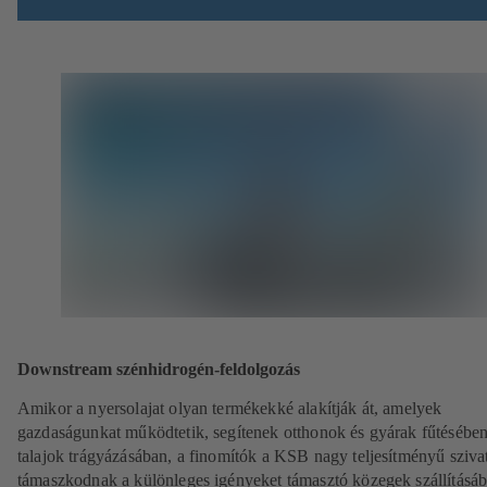
Downstream szénhidrogén-feldolgozás
Amikor a nyersolajat olyan termékekké alakítják át, amelyek
gazdaságunkat működtetik, segítenek otthonok és gyárak fűtésében
talajok trágyázásában, a finomítók a KSB nagy teljesítményű sziva
támaszkodnak a különleges igényeket támasztó közegek szállításáb