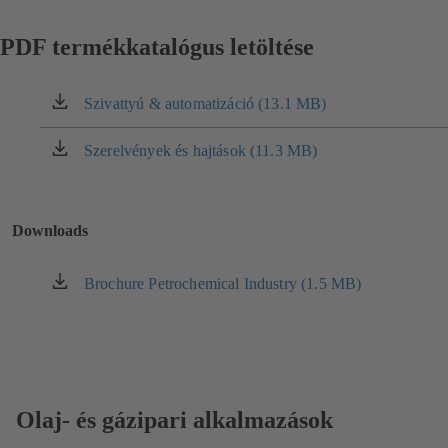
PDF termékkatalógus letöltése
Szivattyú & automatizáció (13.1 MB)
(új
lapon
nyílik
Szerelvények és hajtások (11.3 MB)
(új
meg)
lapon
nyílik
meg)
Downloads
Brochure Petrochemical Industry (1.5 MB)
(új
lapon
nyílik
meg)
Olaj- és gázipari alkalmazások