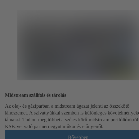
Midstream szállítás és tárolás
Az olaj- és gáziparban a midstream ágazat jelenti az összekötő
láncszemet. A szivattyúkkal szemben is különleges követelmények
támaszt. Tudjon meg többet a széles körű midstream portfóliónkról
KSB-vel való partneri együttműködés előnyeiről.
Bővebben