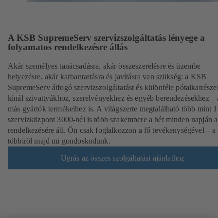
A KSB SupremeServ szervizszolgáltatás lényege a
folyamatos rendelkezésre állás
Akár személyes tanácsadásra, akár összeszerelésre és üzembe
helyezésre, akár karbantartásra és javításra van szükség: a KSB
SupremeServ átfogó szervizszolgáltatást és különféle pótalkatrésze
kínál szivattyúkhoz, szerelvényekhez és egyéb berendezésekhez – 
más gyártók termékeihez is. A világszerte megtalálható több mint 
szervizközpont 3000-nél is több szakembere a hét minden napján 
rendelkezésére áll. Ön csak foglalkozzon a fő tevékenységével – a
többiről majd mi gondoskodunk.
Ugrás az összes szolgáltatási ajánlathoz