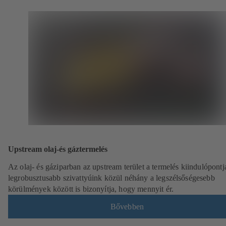
Upstream olaj-és gáztermelés
Az olaj- és gáziparban az upstream terület a termelés kiindulópontja.
legrobusztusabb szivattyúink közül néhány a legszélsőségesebb
körülmények között is bizonyítja, hogy mennyit ér.
Bővebben