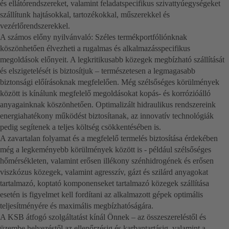
és ellátórendszereket, valamint feladatspecifikus szivattyúegységeket
szállítunk hajtásokkal, tartozékokkal, műszerekkel és
vezérlőrendszerekkel.
A számos előny nyilvánvaló: Széles termékportfóliónknak
köszönhetően élvezheti a rugalmas és alkalmazásspecifikus
megoldások előnyeit. A legkritikusabb közegek megbízható szállítását
és elszigetelését is biztosítjuk – természetesen a legmagasabb
biztonsági előírásoknak megfelelően. Még szélsőséges körülmények
között is kínálunk megfelelő megoldásokat kopás- és korrózióálló
anyagainknak köszönhetően. Optimalizált hidraulikus rendszereink
energiahatékony működést biztosítanak, az innovatív technológiák
pedig segítenek a teljes költség csökkentésében is.
A zavartalan folyamat és a megfelelő termelés biztosítása érdekében
még a legkeményebb körülmények között is - például szélsőséges
hőmérsékleten, valamint erősen illékony szénhidrogének és erősen
viszkózus közegek, valamint agresszív, gázt és szilárd anyagokat
tartalmazó, koptató komponenseket tartalmazó közegek szállítása
esetén is figyelmet kell fordítani az alkalmazott gépek optimális
teljesítményére és maximális megbízhatóságára.
A KSB átfogó szolgáltatást kínál Önnek – az összeszereléstől és
üzembe helyezéstől az ellenőrzésig és karbantartásig, valamint a