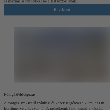
és maximális rendelkezésre állást biztosítanak.
Bővebben
Földgázfeldolgozás
A földgáz szakszerű szállítást és kezelést igényel a kúttól az Ön
létesítményéig és azon túl. A petrolkémiai ipar számára készült