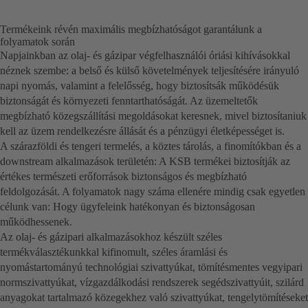
Termékeink révén maximális megbízhatóságot garantálunk a
folyamatok során
Napjainkban az olaj- és gázipar végfelhasználói óriási kihívásokkal
néznek szembe: a belső és külső követelmények teljesítésére irányuló
napi nyomás, valamint a felelősség, hogy biztosítsák működésük
biztonságát és környezeti fenntarthatóságát. Az üzemeltetők
megbízható közegszállítási megoldásokat keresnek, mivel biztosítaniuk
kell az üzem rendelkezésre állását és a pénzügyi életképességet is.
A szárazföldi és tengeri termelés, a köztes tárolás, a finomítókban és a
downstream alkalmazások területén: A KSB termékei biztosítják az
értékes természeti erőforrások biztonságos és megbízható
feldolgozását. A folyamatok nagy száma ellenére mindig csak egyetlen
célunk van: Hogy ügyfeleink hatékonyan és biztonságosan
működhessenek.
Az olaj- és gázipari alkalmazásokhoz készült széles
termékválasztékunkkal kifinomult, széles áramlási és
nyomástartományú technológiai szivattyúkat, tömítésmentes vegyipari
normszivattyúkat, vízgazdálkodási rendszerek segédszivattyúit, szilárd
anyagokat tartalmazó közegekhez való szivattyúkat, tengelytömítéseket