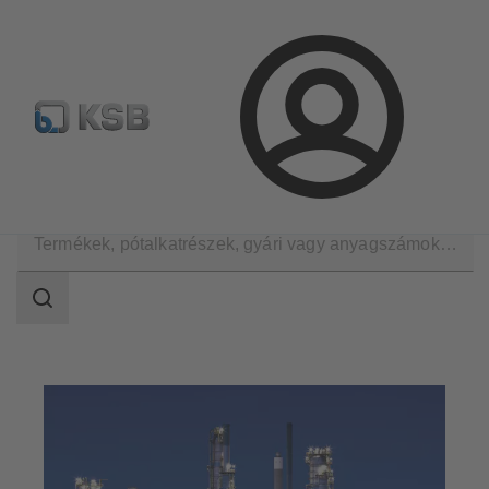
Hírlevél
Termékkonfiguráció
Termékek keresése
Bejelentkezés
Alkalmazási területek
Olaj- és gázipar
Keresési
tartomány
Keresési
tartomány