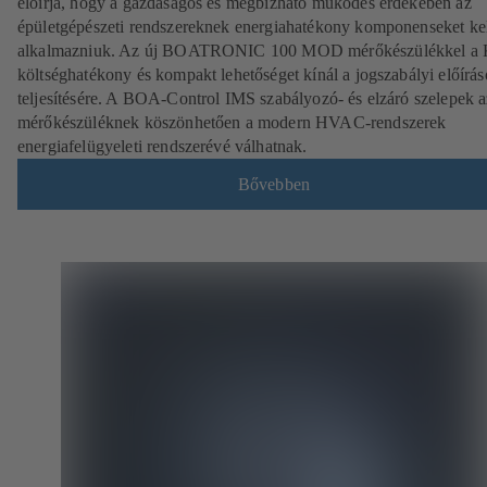
előírja, hogy a gazdaságos és megbízható működés érdekében az
épületgépészeti rendszereknek energiahatékony komponenseket ke
alkalmazniuk. Az új BOATRONIC 100 MOD mérőkészülékkel a
költséghatékony és kompakt lehetőséget kínál a jogszabályi előírá
teljesítésére.
A BOA-Control IMS szabályozó- és elzáró szelepek a
mérőkészüléknek köszönhetően a modern HVAC-rendszerek
energiafelügyeleti rendszerévé válhatnak.
Bővebben