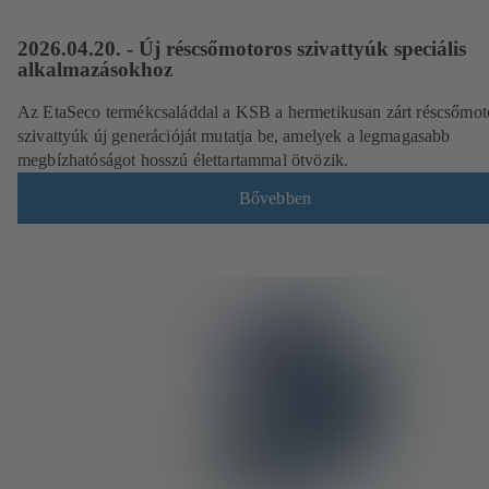
2026.04.20. - Új réscsőmotoros szivattyúk speciális
alkalmazásokhoz
Az EtaSeco termékcsaláddal a KSB a hermetikusan zárt réscsőmot
szivattyúk új generációját mutatja be, amelyek a legmagasabb
megbízhatóságot hosszú élettartammal ötvözik.
Bővebben