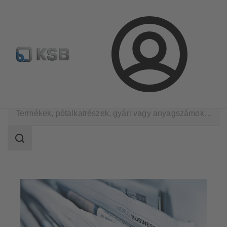
Hírlevél
Termékkonfiguráció
Termékek keresése
Bejelentkezés
A KSB Magyarországon
Hírek
Keresési
tartomány
Keresési
tartomány