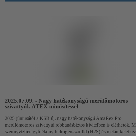
2025.07.09. - Nagy hatékonyságú merülőmotoros
szivattyúk ATEX minősítéssel
2025 júniusától a KSB új, nagy hatékonyságú AmaRex Pro
merülőmotoros szivattyúi robbanásbiztos kivitelben is elérhetők. M
szennyvízben gyűlékony hidrogén-szulfid (H2S) és metán keletkez