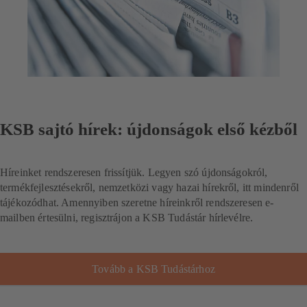
KSB sajtó hírek: újdonságok első kézből
Híreinket rendszeresen frissítjük. Legyen szó újdonságokról,
termékfejlesztésekről, nemzetközi vagy hazai hírekről, itt mindenről
tájékozódhat. Amennyiben szeretne híreinkről rendszeresen e-
mailben értesülni, regisztrájon a KSB Tudástár hírlevélre.
Tovább a KSB Tudástárhoz