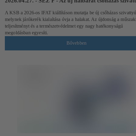
2026.04.27. - SEZ F - Az új halbarát csőházas szivat
A KSB a 2026-os IFAT kiállításon mutatja be új csőházas szivattyú
melynek járókerék kialaítása óvja a halakat. Az újdonság a műszak
teljesítményt és a természetvédelmet egy nagy hatékonyságú
megoldásban egyesíti.
Bővebben