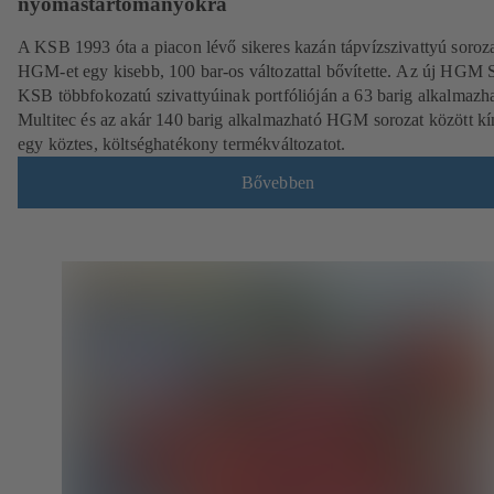
nyomástartományokra
A KSB 1993 óta a piacon lévő sikeres kazán tápvízszivattyú soroza
HGM-et egy kisebb, 100 bar-os változattal bővítette. Az új HGM 
KSB többfokozatú szivattyúinak portfólióján a 63 barig alkalmazh
Multitec és az akár 140 barig alkalmazható HGM sorozat között kí
egy köztes, költséghatékony termékváltozatot.
Bővebben