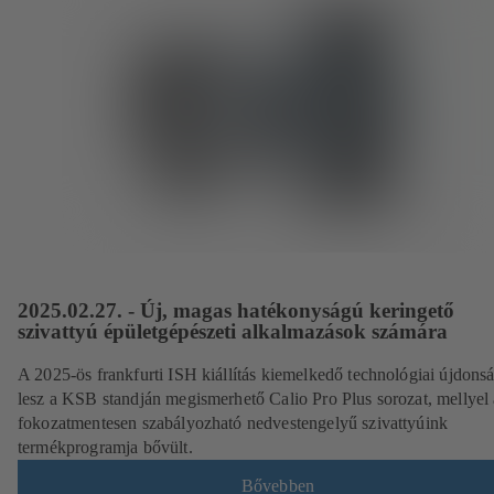
2025.02.27. - Új, magas hatékonyságú keringető
szivattyú épületgépészeti alkalmazások számára
A 2025-ös frankfurti ISH kiállítás kiemelkedő technológiai újdons
lesz a KSB standján megismerhető Calio Pro Plus sorozat, mellyel 
fokozatmentesen szabályozható nedvestengelyű szivattyúink
termékprogramja bővült.
Bővebben