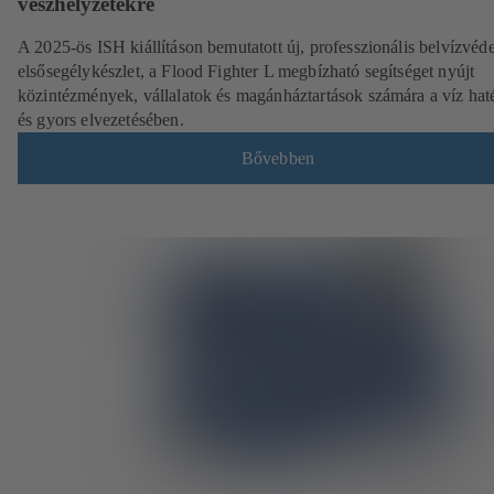
vészhelyzetekre
A 2025-ös ISH kiállításon bemutatott új, professzionális belvízvéd
elsősegélykészlet, a Flood Fighter L megbízható segítséget nyújt
közintézmények, vállalatok és magánháztartások számára a víz ha
és gyors elvezetésében.
Bővebben