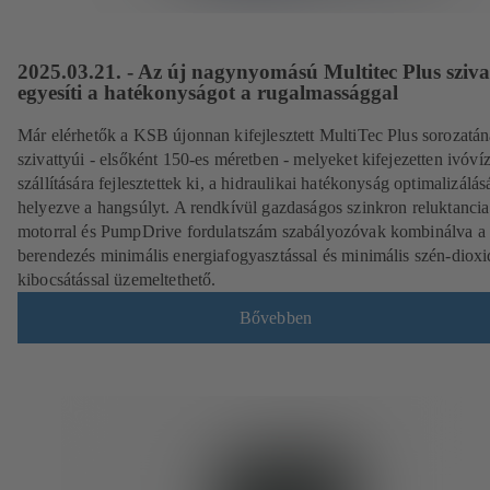
2025.03.21. - Az új nagynyomású Multitec Plus sziva
egyesíti a hatékonyságot a rugalmassággal
Már elérhetők a KSB újonnan kifejlesztett MultiTec Plus sorozatá
szivattyúi - elsőként 150-es méretben - melyeket kifejezetten ivóví
szállítására fejlesztettek ki, a hidraulikai hatékonyság optimalizálás
helyezve a hangsúlyt. A rendkívül gazdaságos szinkron reluktancia
motorral és PumpDrive fordulatszám szabályozóvak kombinálva a
berendezés minimális energiafogyasztással és minimális szén-dioxi
kibocsátással üzemeltethető.
Bővebben