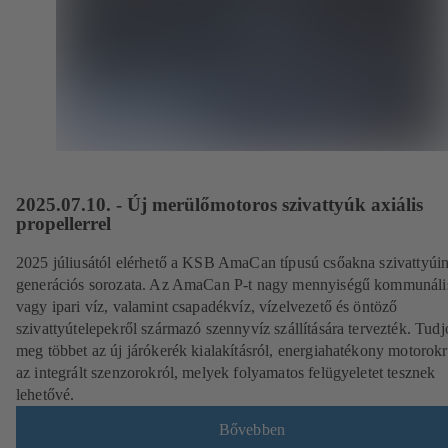
2025.07.10. - Új merülőmotoros szivattyúk axiális
propellerrel
2025 júliusától elérhető a KSB AmaCan típusú csőakna szivattyúin
generációs sorozata. Az AmaCan P-t nagy mennyiségű kommunáli
vagy ipari víz, valamint csapadékvíz, vízelvezető és öntöző
szivattyútelepekről származó szennyvíz szállítására tervezték. Tud
meg többet az új járókerék kialakításról, energiahatékony motorokr
az integrált szenzorokról, melyek folyamatos felügyeletet tesznek
lehetővé.
Bővebben