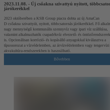
2023.11.08. - Új csőakna szivattyú nyitott, többcsato
járókerékkel
2023 októberében a KSB Group piacra dobta az új AmaCan
D csőakna szivattyút, nyitott, többcsatornás járókerékkel. Fő alka
nagy mennyiségű kommunális szennyvíz vagy ipari víz szállítása,
valamint alkalmazhatók csapadékvíz elvezető- és öntözőrendszere
is. Opcionálisan korrózió- és kopásálló anyagokkal kiválasztva a
típussorozat a vízvédelemben, az árvízvédelemben vagy tengervízi
akvakultúra-rendszerekben is használható.
Bővebben