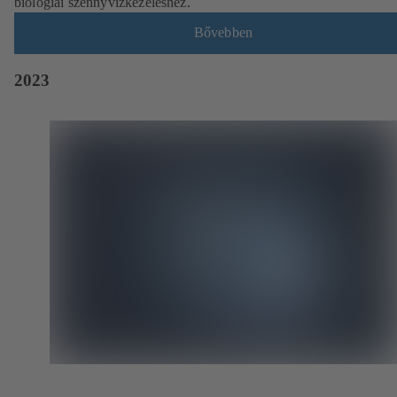
biológiai szennyvízkezeléshez.
Bővebben
2023