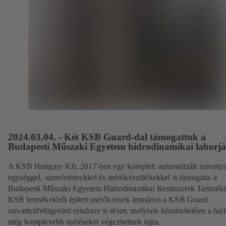
2024.03.04. - Két KSB Guard-dal támogattuk a
Budapesti Műszaki Egyetem hidrodinamikai laborjá
A KSB Hungary Kft. 2017-ben egy komplett automatizált szivatty
egységgel, szerelvényekkel és mérőkészülékekkel is támogatta a
Budapesti Műszaki Egyetem Hidrodinamikai Rendszerek Tanszéké
KSB termékekből épített mérőkörnek immáron a KSB Guard
szivattyúfelügyeleti rendszer is része, melynek köszönhetően a hal
még komplexebb méréseket végezhetnek rajta.