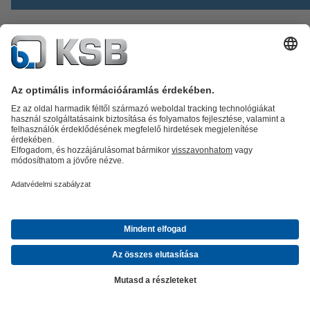
2023.03.01. - Új szerelvénytechnológiai központ
Echternachban
A KSB csoporthoz tartozó SISTO Armaturen S.A. 2023. február 2
egy újonnan épült technológiai központot avatott fel Echternachba
Luxembourgban. A SISTO TechCenter kifejezetten a gyógyszeripa