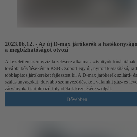
2023.06.12. - Az új D-max járókerék a hatékonyságo
a megbízhatóságot ötvözi
A kezeletlen szennyvíz kezelésére alkalmas szivattyúk kínálatának
további bővítéseként a KSB Csoport egy új, nyitott kialakítású, rad
többlapátos járókereket fejlesztett ki. A D-max járókerék szilárd- é
szálas anyagokat, durvább szennyeződéseket, valamint gáz- és lev
zárványokat tartalmazó folyadékok kezelésére szolgál.
Bővebben