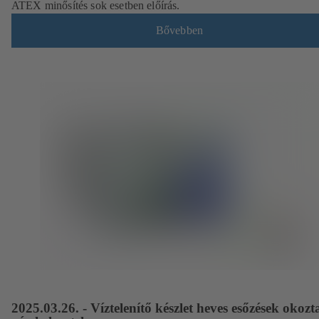
ATEX minősítés sok esetben előírás.
Bővebben
2025.03.26. - Víztelenítő készlet heves esőzések okozt