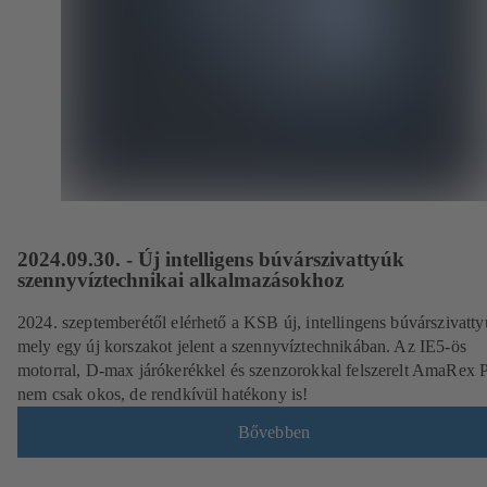
2024.09.30. - Új intelligens búvárszivattyúk
szennyvíztechnikai alkalmazásokhoz
2024. szeptemberétől elérhető a KSB új, intellingens búvárszivatty
mely egy új korszakot jelent a szennyvíztechnikában. Az IE5-ös
motorral, D-max járókerékkel és szenzorokkal felszerelt AmaRex 
nem csak okos, de rendkívül hatékony is!
Bővebben