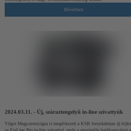
Bővebben
2024.03.11. - Új, száraztengelyű in-line szivattyúk
Végre Magyarországra is megérkezett a KSB forradalmian új fejles
az EtaLine Pro in-line szivattyú, mely a maximális hatékonyságot 