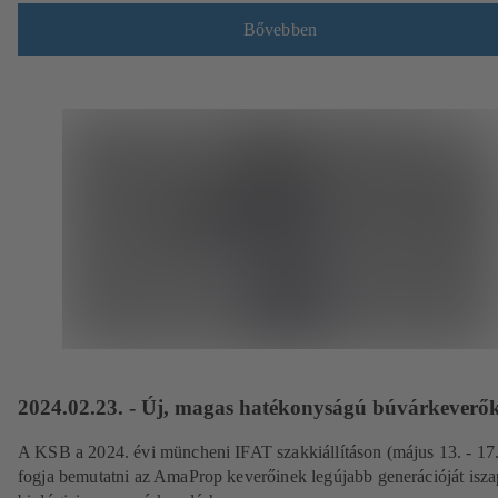
Bővebben
2024.02.23. - Új, magas hatékonyságú búvárkeverő
A KSB a 2024. évi müncheni IFAT szakkiállításon (május 13. - 17.
fogja bemutatni az AmaProp keverőinek legújabb generációját isza