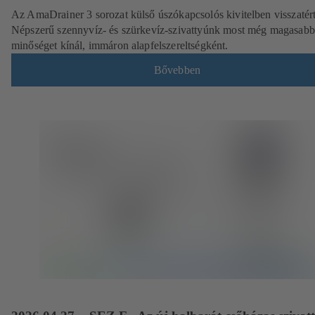
Az AmaDrainer 3 sorozat külső úszókapcsolós kivitelben visszatért
Népszerű szennyvíz- és szürkevíz-szivattyúnk most még magasabb
minőséget kínál, immáron alapfelszereltségként.
Bővebben