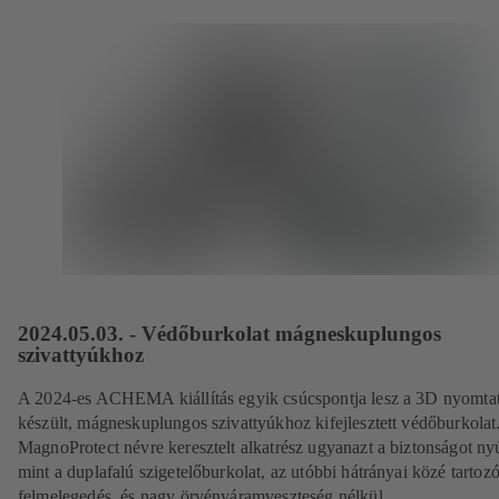
2024.05.03. - Védőburkolat mágneskuplungos
szivattyúkhoz
A 2024-es ACHEMA kiállítás egyik csúcspontja lesz a 3D nyomtat
készült, mágneskuplungos szivattyúkhoz kifejlesztett védőburkolat
MagnoProtect névre keresztelt alkatrész ugyanazt a biztonságot nyú
mint a duplafalú szigetelőburkolat, az utóbbi hátrányai közé tartozó
felmelegedés, és nagy örvényáramveszteség nélkül.