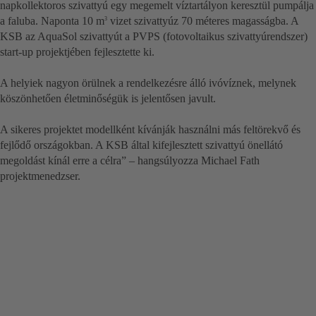
napkollektoros szivattyú egy megemelt víztartályon keresztül pumpálja
a faluba. Naponta 10 m
vizet szivattyúz 70 méteres magasságba. A
3
KSB az AquaSol szivattyút a PVPS (fotovoltaikus szivattyúrendszer)
start-up projektjében fejlesztette ki.
A helyiek nagyon örülnek a rendelkezésre álló ivóvíznek, melynek
köszönhetően életminőségük is jelentősen javult.
A sikeres projektet modellként kívánják használni más feltörekvő és
fejlődő országokban. A KSB által kifejlesztett szivattyú önellátó
megoldást kínál erre a célra” – hangsúlyozza Michael Fath
projektmenedzser.