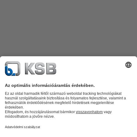
Termékkatalógus
Alkatrészek
Műszaki szolgáltatások
Szoftver és