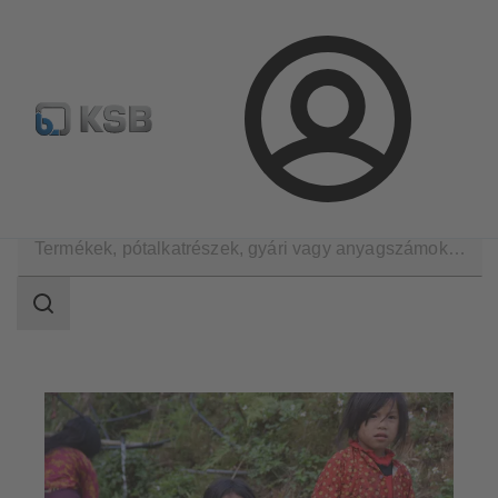
Hírlevél
Termékkonfiguráció
Termékek keresése
Bejelentkezés
A KSB Magyarországon
Hírek
Keresési
tartomány
Keresési
tartomány