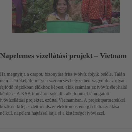
Napelemes vízellátási projekt – Vietnam
Ha megnyitja a csapot, bizonyára friss ivóívíz folyik belőle. Talán
nem is értékeljük, milyen szerencsés helyzetben vagyunk az olyan
fejlődő régiókban élőkhöz képest, akik számára az ivóvíz élet-halál
kérdése. A KSB immáron sokadik alkalommal támogatott
ivóvízellátási projektet, ezúttal Vietnamban. A projektpartnerekkel
közösen kifejlesztett rendszer elektromos energia felhasználása
nélkül, napelem hajtással látja el a kistérséget ivóvízzel.