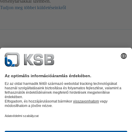
versenytársakkal szemben.
Tudjon meg többet küldetéseinkről
Termékkatalógus
Alkatrészek
Műszaki szolgáltatások
Szoftver és
know-how
Termékkategóriák