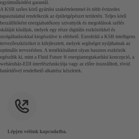
együttműködést garantál.
A KSB széles körű gyártási szakértelemmel és több évtizedes
tapasztalattal rendelkezik az épületgépészet területén. Teljes körű
beszállítóként energiahatékony szivattyúk és megoldások szélés
skáláját kínáljuk, melyek egy része digitális eszközökkel és
szolgáltatásokkal kiegészülve is elérhető. Ezenfelül a KSB intelligens
tervezőeszközöket is kifejlesztett, melyek segítséget nyújthatnak az
optimális tervezésben. A temékkínálatot olyan hasznos eszközök
egészítik ki, mint a Fluid Future ® energiamegtakarítási koncepció, a
webáruház-EDI interfészfunkciója vagy az előre összeálltott, rövid
határidővel rendelhető alkatrész készletek.
Lépjen velünk kapcsolatba.