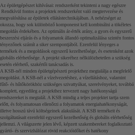
Az épületgépészet kihívásai: rendszerként tekinteni a nagy egészre
Rendkívül fontos a projektek rendszerként való megtervezése és
megvalósítása az épületek ellátástechnikájában. A nehézséget az
okozza, hogy sok különböző komponenst kell kombinálni a tökéletes
megoldás érdekében. Az optimális ár-érték arány, a gyors és egyszerű
beszerzési eljárás és a folyamatok állandó optimalizálása szintén fontos
tényezőnek számít a siker szempontjából. Ezenfelül lényeges a
termékek és a megoldások egyszerű kezelhetősége, és esetenként azok
globális elérhetősége. A projekt sikeréhez nélkülözhetetlen a szükség
esetén elérhető, szakértői tanácsadás is.
A KSB-nél minden épületgépészeti projekthez megtalálja a megfelelő
megoldást. A KSB-nél a vízelvezetéshez, a vízellátáshoz, valamint
fűtő- és hűtőkörökhöz szükséges szivattyúkat, szerelvényeket, továbbá
komplett, egyedileg a projekthez tervezett nagy hatékonyságú
rendszereket is megtalál. A KSB mindig a teljes projektet tartja szem
előtt, és folyamatosan ellenőrzi a folyamatok energiahatékonyságát,
illetve hosszú távú költségeinek alakulását. A KSB termékeit és
szolgáltatásait ezenfelül egyszerű kezelhetőség és globális elérhetőség
jellemzi. A világszerte jelen lévő, képzett szakembereket foglalkoztató
gyártó- és szervizhálózat rövid reakcióidőket és hatékony