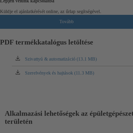
Lépjen velünk kapcsolatba
Küldje el ajánlatkérését online, az űrlap segítségével.
Tovább
PDF termékkatalógus letöltése
Szivattyú & automatizáció (13.1 MB)
(új
lapon
nyílik
Szerelvények és hajtások (11.3 MB)
(új
meg)
lapon
nyílik
meg)
Alkalmazási lehetőségek az épületgépésze
területén