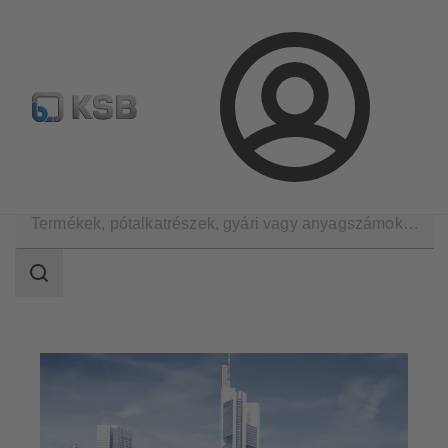
Hírlevél
Termékkonfiguráció
Termékek keresése
Bejelentkezés
Alkalmazási területek
Épületgépészet
Keresési
tartomány
Keresési
tartomány