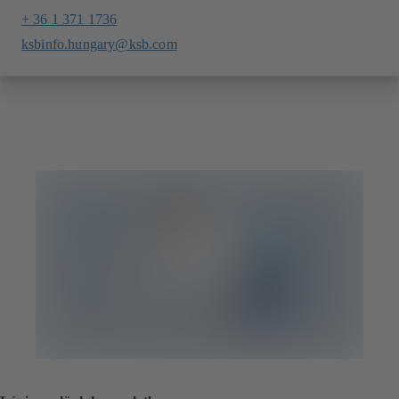
+ 36 1 371 1736
ksbinfo.hungary@ksb.com