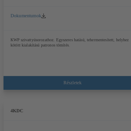
Dokumentumok
KWP szivattyúsorozathoz. Egyszeres hatású, tehermentesített, helyhez
kötött kialakítású patronos tömítés.
Részletek
4KDC