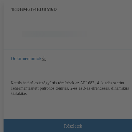
4EDBM6T/4EDBM6D
Dokumentumok
Kettős hatású csúszógyűrűs tömítések az API 682, 4. kiadás szerint.
Tehermentesített patronos tömítés, 2-es és 3-as elrendezés, dinamikus
kialakítás.
Részletek