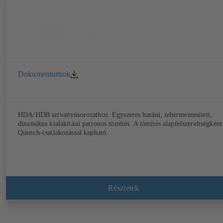
Dokumentumok
HDA/HDB szivattyúsorozathoz. Egyszeres hatású, tehermentesített,
dinamikus kialakítású patronos tömítés. A tömítés alapfelszereltségként
Quench-csatlakozással kapható.
Részletek