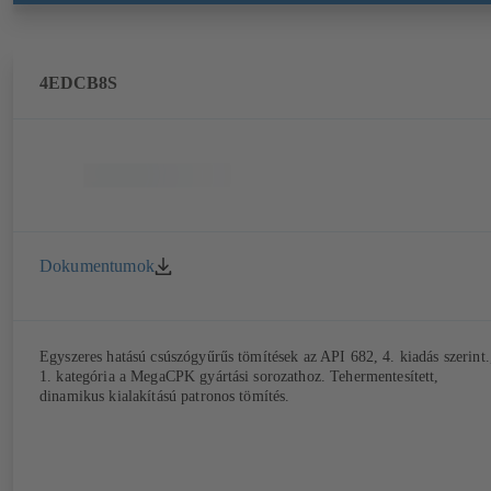
4EDCB8S
Dokumentumok
Egyszeres hatású csúszógyűrűs tömítések az API 682, 4. kiadás szerint.
1. kategória a MegaCPK gyártási sorozathoz. Tehermentesített,
dinamikus kialakítású patronos tömítés.