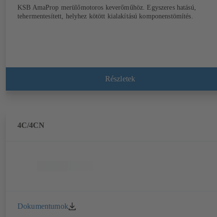
KSB AmaProp merülőmotoros keverőműhöz. Egyszeres hatású,
tehermentesített, helyhez kötött kialakítású komponenstömítés.
Részletek
4C/4CN
Dokumentumok