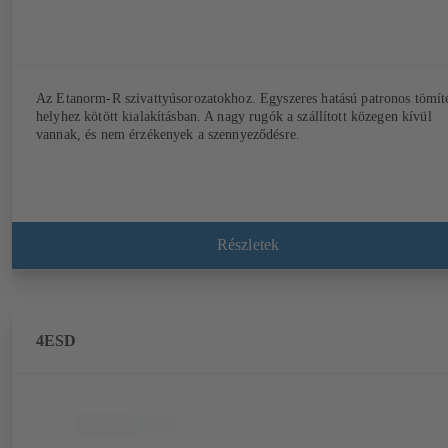
Az Etanorm-R szivattyúsorozatokhoz. Egyszeres hatású patronos tömít
helyhez kötött kialakításban. A nagy rugók a szállított közegen kívül
vannak, és nem érzékenyek a szennyeződésre.
Részletek
4ESD