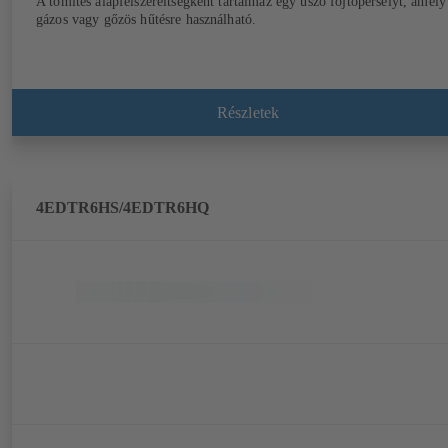
A tömítés alapfelszereltségként tartalmaz egy úszó fojtóperselyt, amely
gázos vagy gőzös hűtésre használható.
Részletek
4EDTR6HS/4EDTR6HQ