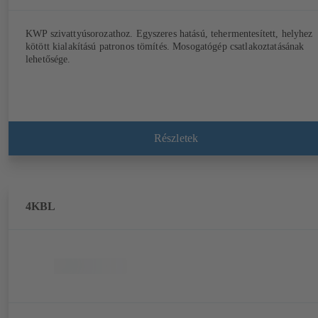
KWP szivattyúsorozathoz. Egyszeres hatású, tehermentesített, helyhez
kötött kialakítású patronos tömítés. Mosogatógép csatlakoztatásának
lehetősége.
Részletek
4KBL