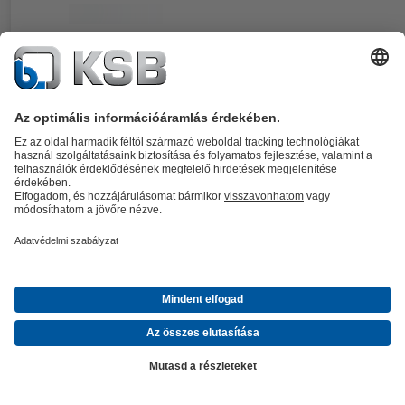
Dokumentumok
KWP szivattyúsorozathoz. Kettős hatású, duplán nyomásmentesített
patronos tömítés, helyhez kötött kialakítás.
Részletek
4KST