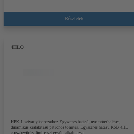
Részletek
4HLQ
HPK-L szivattyúsorozathoz Egyszeres hatású, nyomóterheléses,
dinamikus kialakítású patronos tömítés. Egyszeres hatású KSB 4HL
csúszógyűrűs tömítéssel együtt alkalmazva.