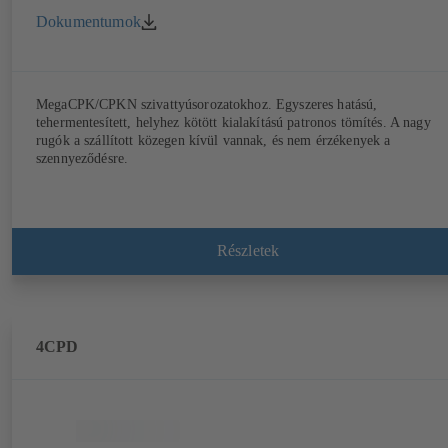
Dokumentumok
MegaCPK/CPKN szivattyúsorozatokhoz. Egyszeres hatású,
tehermentesített, helyhez kötött kialakítású patronos tömítés. A nagy
rugók a szállított közegen kívül vannak, és nem érzékenyek a
szennyeződésre.
Részletek
4CPD