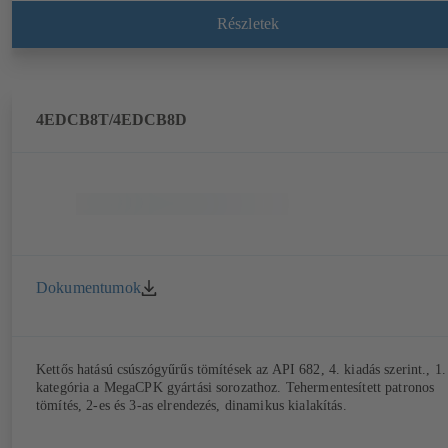
Részletek
4EDCB8T/4EDCB8D
Dokumentumok
Kettős hatású csúszógyűrűs tömítések az API 682, 4. kiadás szerint., 1.
kategória a MegaCPK gyártási sorozathoz. Tehermentesített patronos
tömítés, 2-es és 3-as elrendezés, dinamikus kialakítás.