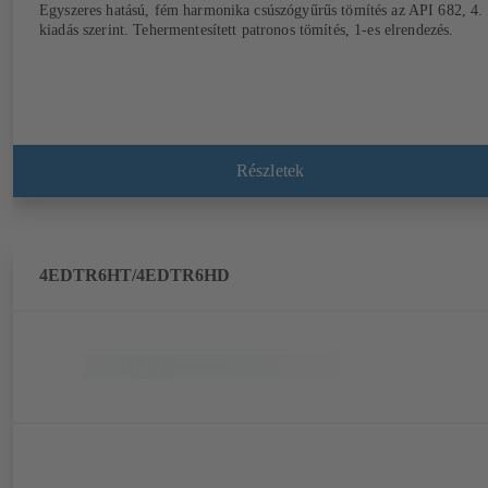
Egyszeres hatású, fém harmonika csúszógyűrűs tömítés az API 682, 4.
kiadás szerint. Tehermentesített patronos tömítés, 1-es elrendezés.
Részletek
4EDTR6HT/4EDTR6HD