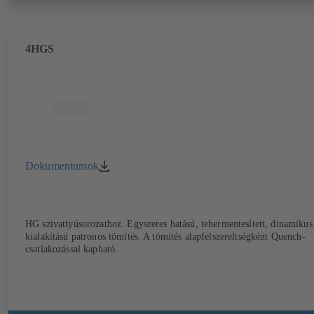
4HGS
Dokumentumok
HG szivattyúsorozathoz. Egyszeres hatású, tehermentesített, dinamikus
kialakítású patronos tömítés. A tömítés alapfelszereltségként Quench-
csatlakozással kapható.