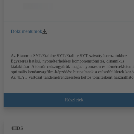
Dokumentumok
Az Etanorm SYT/Etabloc SYT/Etaline SYT szivattyúsorozatokhoz.
Egyszeres hatású, nyomóterheléses komponenstömítés, dinamikus
kialakítású. A tömör csúszógyűrűk magas nyomáson és hőmérsékleten i
optimális kenőanyagfilm-képződést biztosítanak a csúszófelületek közöt
Az 4EYT változat tandemelrendezésben kettős tömítésként használható
Részletek
4HDS