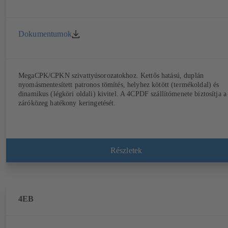
Dokumentumok
MegaCPK/CPKN szivattyúsorozatokhoz. Kettős hatású, duplán
nyomásmentesített patronos tömítés, helyhez kötött (termékoldal) és
dinamikus (légköri oldali) kivitel. A 4CPDF szállítómenete biztosítja a
záróközeg hatékony keringetését.
Részletek
4EB