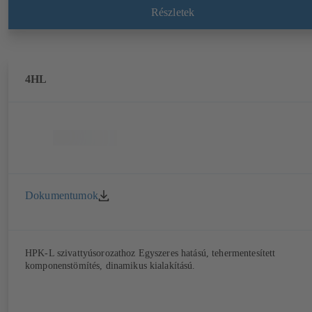
Részletek
4HL
Dokumentumok
HPK-L szivattyúsorozathoz Egyszeres hatású, tehermentesített
komponenstömítés, dinamikus kialakítású.