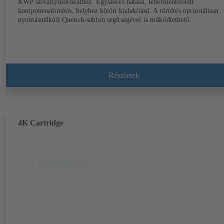
KWP szivattyúsorozathoz. Egyszeres hatású, tehermentesített
komponenstömítés, helyhez kötött kialakítású. A tömítés opcionálisan
nyomásnélküli Quench-sablon segítségével is működtethető.
Részletek
4K Cartridge