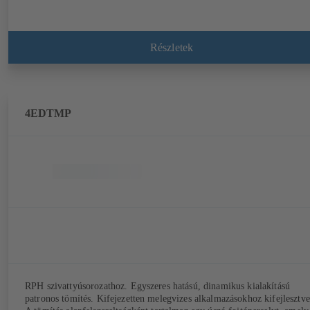
Részletek
4EDTMP
RPH szivattyúsorozathoz. Egyszeres hatású, dinamikus kialakítású
patronos tömítés. Kifejezetten melegvizes alkalmazásokhoz kifejlesztve