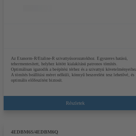
Az Etanorm-R/Etaline-R szivattyúsorozatokhoz. Egyszeres hatású,
tehermentesített, helyhez kötött kialakítású patronos tömítés.
Optimálisan igazodik a beépítési térhez és a szivattyú követelményeihe
A tömítés beállítási méret nélküli, könnyű beszerelést tesz lehetővé, és
optimális előfeszítést biztosít.
Részletek
4EDBM6S/4EDBM6Q