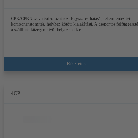
CPK/CPKN szivattyúsorozathoz. Egyszeres hatású, tehermentesített
komponenstömítés, helyhez kötött kialakítású. A csoportos felfüggeszté
a szállított közegen kívül helyezkedik el.
Részletek
4CP