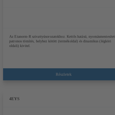
Az Etanorm-R szivattyúsorozatokhoz. Kettős hatású, nyomásmentesítet
patronos tömítés, helyhez kötött (termékoldal) és dinamikus (légköri
oldali) kivitel.
Részletek
4EYS