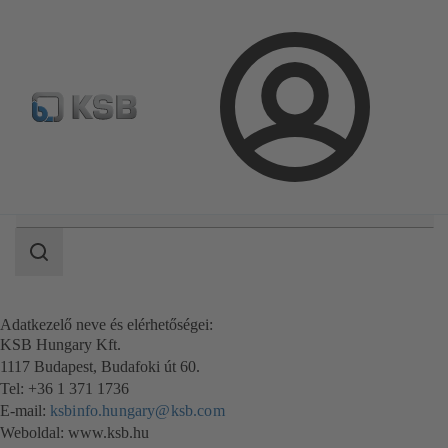
Hírlevél
Termékkonfiguráció
Termékek keresése
Bejelentkezés
Keresési
tartomány
Keresési
tartomány
Adatkezelő neve és elérhetőségei:
KSB Hungary Kft.
1117 Budapest, Budafoki út 60.
Tel: +36 1 371 1736
E-mail:
ksbinfo.hungary@ksb.com
Weboldal: www.ksb.hu