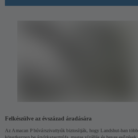
Felkészülve az évszázad áradására
Az Amacan P búvárszivattyúk biztosítják, hogy Landshut-ban több
következzen be árvízkatasztrófa, magas vízállás és heves esőzések 