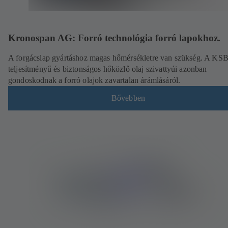
Kronospan AG: Forró technológia forró lapokhoz.
A forgácslap gyártáshoz magas hőmérsékletre van szükség. A KS
teljesítményű és biztonságos hőközlő olaj szivattyúi azonban
gondoskodnak a forró olajok zavartalan árámlásáról.
Bővebben