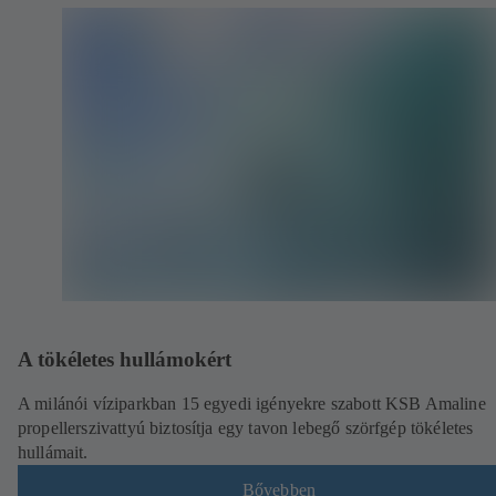
A tökéletes hullámokért
A milánói víziparkban 15 egyedi igényekre szabott KSB Amaline
propellerszivattyú biztosítja egy tavon lebegő szörfgép tökéletes
hullámait.
Bővebben