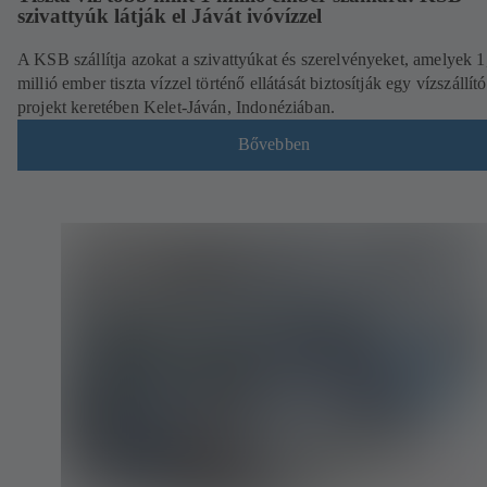
szivattyúk látják el Jávát ivóvízzel
A KSB szállítja azokat a szivattyúkat és szerelvényeket, amelyek 1
millió ember tiszta vízzel történő ellátását biztosítják egy vízszállító
projekt keretében Kelet-Jáván, Indonéziában.
Bővebben