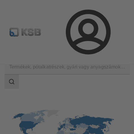
Hírlevél
Termékkonfiguráció
Termékek keresése
Bejelentkezés
Magazin
Referenciák
Keresési
tartomány
Keresési
tartomány