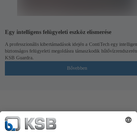
Egy intelligens felügyeleti eszköz elismerése
A professzionális kibertámadások idején a ContiTech egy intelligen
biztonságos felügyeleti megoldásra támaszkodik hűtővízrendszerén
KSB Guardra.
Bővebben