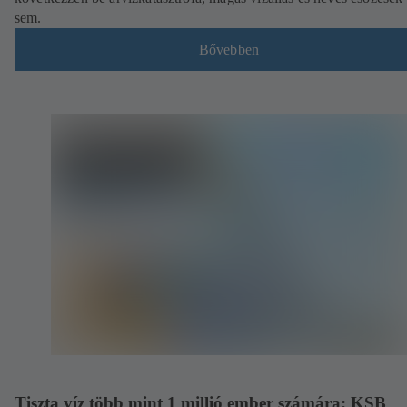
sem.
Bővebben
Tiszta víz több mint 1 millió ember számára: KSB