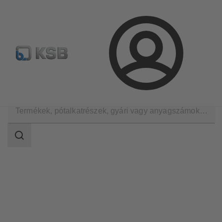
Hírlevél
Termékkonfiguráció
Termékek keresése
Bejelentkezés
Magazin
Keresési
tartomány
Keresési
tartomány