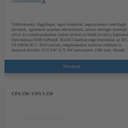
Dokumentumok
Többfokozatú, függőleges, tagos felépítésű, nagynyomású centrifugál
szivattyú, egymással szemben elhelyezkedő, azonos névleges átmérőjű
szívó- és nyomócsonkokkal (inline kivitel) és blokk kivitel a hajtáshoz
Opcionálisan KSB SuPremE IE4/IE5 hatékonysági besorolású, az IEC
TS 60034-30-2: 2016 szerinti, mágnesmentes szinkron reluktancia
motorral (kivétel: 0,55 kW/ 0,75 kW motorméret 1500 rpm, állandó
mágneses kivitel), KSB PumpDrive 2, vagy KSB PumpDrive 2 Eco
típusú fordulatszám-szabályozó rendszerrel történő üzemeltetéshez,
rotorpozíció-jelző nélkül. EN 50347 szabványnak megfelelő rögzítési
Részletek
pontok, burkolat mérete DIN V 42673 (07-2011) szabvány szerint.
ATEX kivitel elérhető.
UPA 250 / UPA S 250