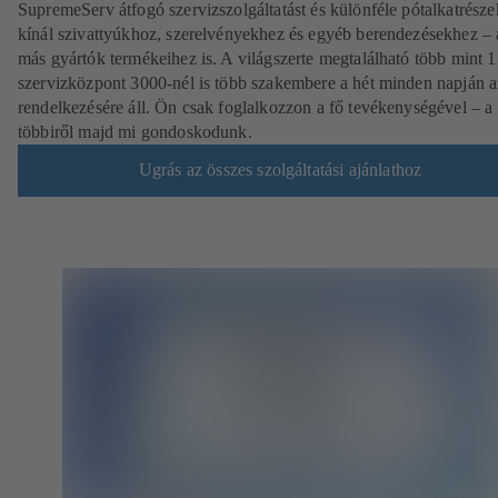
SupremeServ átfogó szervizszolgáltatást és különféle pótalkatrésze
kínál szivattyúkhoz, szerelvényekhez és egyéb berendezésekhez – 
más gyártók termékeihez is. A világszerte megtalálható több mint 
szervizközpont 3000-nél is több szakembere a hét minden napján 
rendelkezésére áll. Ön csak foglalkozzon a fő tevékenységével – a
többiről majd mi gondoskodunk.
Ugrás az összes szolgáltatási ajánlathoz