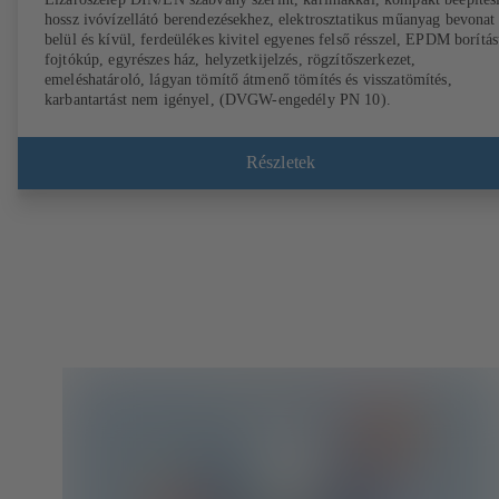
hossz ivóvízellátó berendezésekhez, elektrosztatikus műanyag bevonat
belül és kívül, ferdeülékes kivitel egyenes felső résszel, EPDM borítá
fojtókúp, egyrészes ház, helyzetkijelzés, rögzítőszerkezet,
emeléshatároló, lágyan tömítő átmenő tömítés és visszatömítés,
karbantartást nem igényel, (DVGW-engedély PN 10).
Részletek