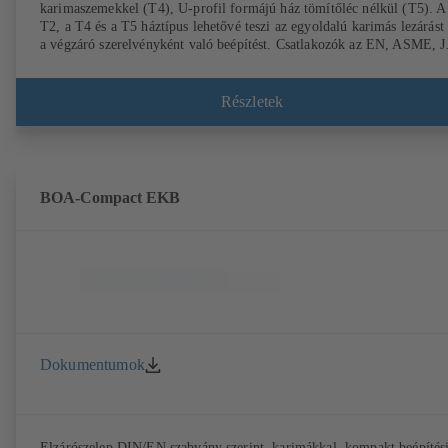
karimaszemekkel (T4), U-profil formájú ház tömítőléc nélkül (T5). A
T2, a T4 és a T5 háztípus lehetővé teszi az egyoldalú karimás lezárást 
a végzáró szerelvényként való beépítést. Csatlakozók az EN, ASME, J
előírások szerint
Részletek
BOA-Compact EKB
Dokumentumok
Elzárószelep DIN/EN szabvány szerint, karimákkal, kompakt beépítés