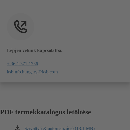
Lépjen velünk kapcsolatba.
+ 36 1 371 1736
ksbinfo.hungary@ksb.com
PDF termékkatalógus letöltése
Szivattyú & automatizáció (13.1 MB)
(új