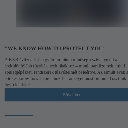
"WE KNOW HOW TO PROTECT YOU"
A KSB évtizedek óta gyárt prémium minőségű szivattyúkat a
legkülönfélébb tűzoltási technikákhoz – mind ipari üzemek, mind
épületgépészeti rendszerek tűzvédelmét beleértve. Az elmúlt évek 
értékes know-how-t építettünk fel, amelyet most örömmel osztunk
ügyfeleinkkel.
Bővebben