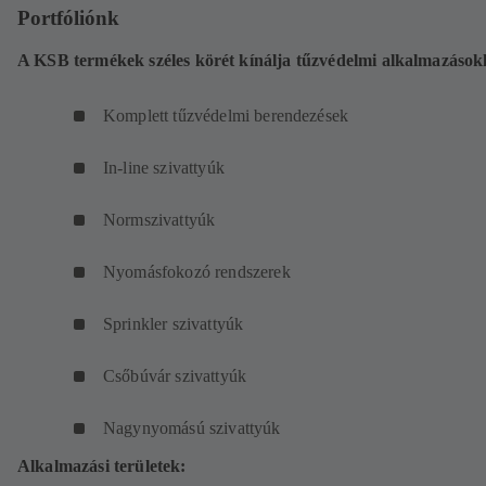
Portfóliónk
A KSB termékek széles körét kínálja tűzvédelmi alkalmazások
Komplett tűzvédelmi berendezések
In-line szivattyúk
Normszivattyúk
Nyomásfokozó rendszerek
Sprinkler szivattyúk
Csőbúvár szivattyúk
Nagynyomású szivattyúk
Alkalmazási területek: