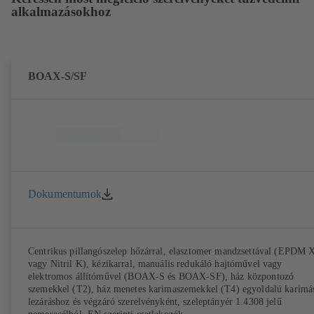
alkalmazásokhoz
BOAX-S/SF
Dokumentumok
Centrikus pillangószelep hőzárral, elasztomer mandzsettával (EPDM
vagy Nitril K), kézikarral, manuális redukáló hajtóművel vagy
elektromos állítóművel (BOAX-S és BOAX-SF), ház központozó
szemekkel (T2), ház menetes karimaszemekkel (T4) egyoldalú karimá
lezáráshoz és végzáró szerelvényként, szeleptányér 1.4308 jelű