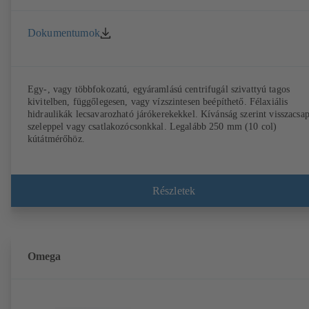
Dokumentumok
Egy-, vagy többfokozatú, egyáramlású centrifugál szivattyú tagos
kivitelben, függőlegesen, vagy vízszintesen beépíthető. Félaxiális
hidraulikák lecsavarozható járókerekekkel. Kívánság szerint visszacsa
szeleppel vagy csatlakozócsonkkal. Legalább 250 mm (10 col)
kútátmérőhöz.
Részletek
Omega