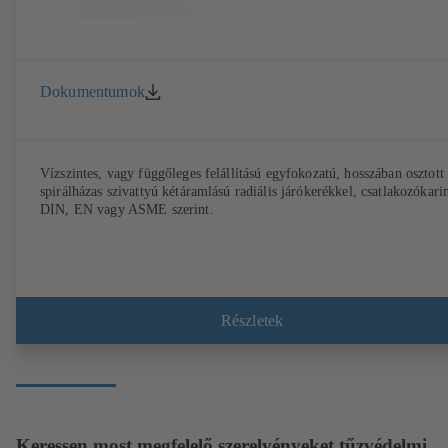
Dokumentumok
Vízszintes, vagy függőleges felállítású egyfokozatú, hosszában osztott
spirálházas szivattyú kétáramlású radiális járókerékkel, csatlakozókar
DIN, EN vagy ASME szerint.
Részletek
Keressen most megfelelő szerelvényeket tűzvédelmi