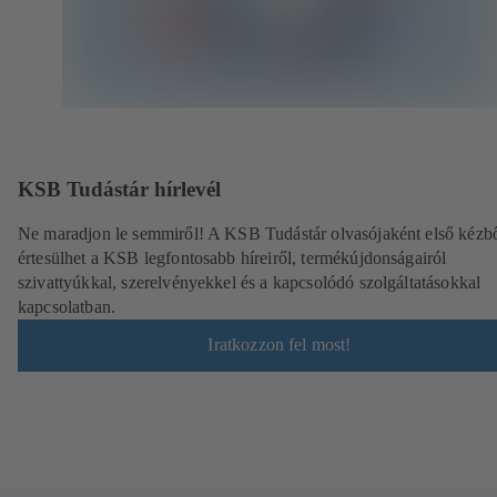
KSB Tudástár hírlevél
Ne maradjon le semmiről! A KSB Tudástár olvasójaként első kézb
értesülhet a KSB legfontosabb híreiről, termékújdonságairól
szivattyúkkal, szerelvényekkel és a kapcsolódó szolgáltatásokkal
kapcsolatban.
Iratkozzon fel most!