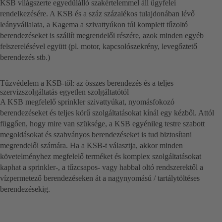
KSB világszerte egyedülálló szakértelemmel áll ügyfelei
rendelkezésére. A KSB és a száz százalékos tulajdonában lévő
leányvállalata, a Kagema a szivattyúkon túl komplett tűzoltó
berendezéseket is szállít megrendelői részére, azok minden egyéb
felszerelésével együtt (pl. motor, kapcsolószekrény, levegőztető
berendezés stb.)
Tűzvédelem a KSB-től: az összes berendezés és a teljes
szervizszolgáltatás egyetlen szolgáltatótól
A KSB megfelelő sprinkler szivattyúkat, nyomásfokozó
berendezéseket és teljes körű szolgáltatásokat kínál egy kézből. Attól
függően, hogy mire van szüksége, a KSB egyénileg testre szabott
megoldásokat és szabványos berendezéseket is tud biztosítani
megrendelői számára. Ha a KSB-t választja, akkor minden
követelményhez megfelelő terméket és komplex szolgáltatásokat
kaphat a sprinkler-, a tűzcsapos- vagy habbal oltó rendszerektől a
vízpermetező berendezéseken át a nagynyomású / tartálytöltéses
berendezésekig.