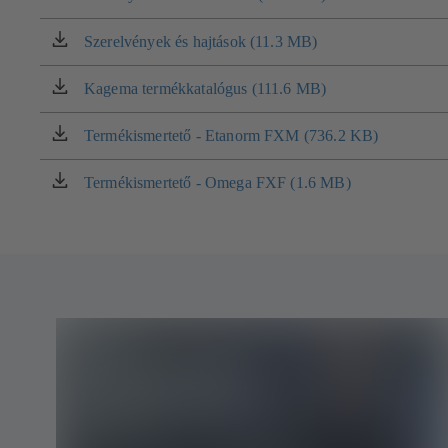
lapon
nyílik
Szerelvények és hajtások (11.3 MB)
(új
meg)
lapon
nyílik
Kagema termékkatalógus (111.6 MB)
(új
meg)
lapon
nyílik
Termékismertető - Etanorm FXM (736.2 KB)
(új
meg)
lapon
nyílik
Termékismertető - Omega FXF (1.6 MB)
(új
meg)
lapon
nyílik
meg)