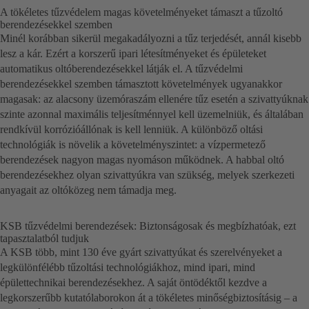
A tökéletes tűzvédelem magas követelményeket támaszt a tűzoltó
berendezésekkel szemben
Minél korábban sikerül megakadályozni a tűz terjedését, annál kisebb
lesz a kár. Ezért a korszerű ipari létesítményeket és épületeket
automatikus oltóberendezésekkel látják el. A tűzvédelmi
berendezésekkel szemben támasztott követelmények ugyanakkor
magasak: az alacsony üzemóraszám ellenére tűz esetén a szivattyúknak
szinte azonnal maximális teljesítménnyel kell üzemelniük, és általában
rendkívül korrózióállónak is kell lenniük. A különböző oltási
technológiák is növelik a követelményszintet: a vízpermetező
berendezések nagyon magas nyomáson működnek. A habbal oltó
berendezésekhez olyan szivattyúkra van szükség, melyek szerkezeti
anyagait az oltóközeg nem támadja meg.
KSB tűzvédelmi berendezések: Biztonságosak és megbízhatóak, ezt
tapasztalatból tudjuk
A KSB több, mint 130 éve gyárt szivattyúkat és szerelvényeket a
legkülönfélébb tűzoltási technológiákhoz, mind ipari, mind
épülettechnikai berendezésekhez. A saját öntödéktől kezdve a
legkorszerűbb kutatólaborokon át a tökéletes minőségbiztosításig – a