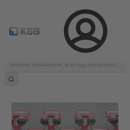
Hírlevél
Termékkonfiguráció
Termékek keresése
Bejelentkezés
Alkalmazási területek
Épületgépészet
Tűzvédelem
Keresési
tartomány
Keresési
tartomány