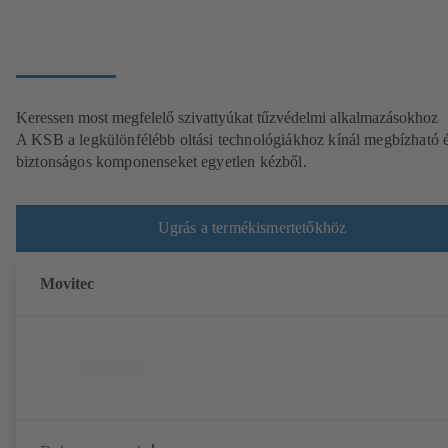
Keressen most megfelelő szivattyúkat tűzvédelmi alkalmazásokhoz
A KSB a legkülönfélébb oltási technológiákhoz kínál megbízható 
biztonságos komponenseket egyetlen kézből.
Ugrás a termékismertetőkhöz
Movitec