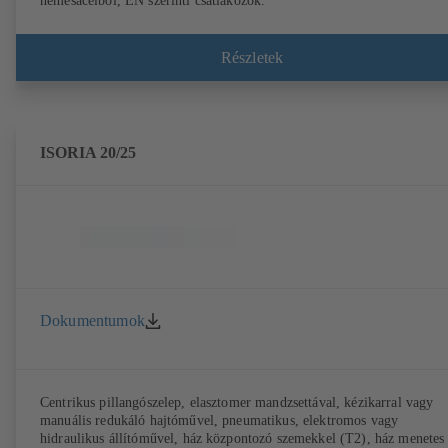
nemesacélból, EN szerinti csatlakozók.
Részletek
ISORIA 20/25
Dokumentumok
Centrikus pillangószelep, elasztomer mandzsettával, kézikarral vagy
manuális redukáló hajtóművel, pneumatikus, elektromos vagy
hidraulikus állítóművel, ház központozó szemekkel (T2), ház menetes