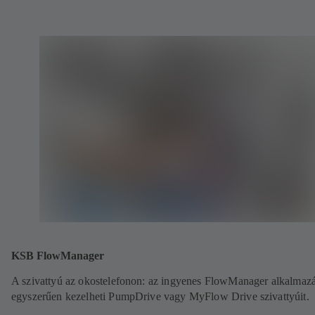
KSB FlowManager
A szivattyú az okostelefonon: az ingyenes FlowManager alkalmazá
egyszerűen kezelheti PumpDrive vagy MyFlow Drive szivattyúit.