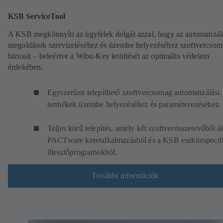
KSB ServiceTool
A KSB megkönnyíti az ügyfelek dolgát azzal, hogy az automatizál
megoldások szervizeléséhez és üzembe helyezéséhez szoftvercsom
biztosít – beleértve a Wibu-Key letöltését az optimális védelem
érdekében.
Egyszerűen telepíthető szoftvercsomag automatizálási
termékek üzembe helyezéséhez és paraméterezéséhez.
Teljes körű telepítés, amely két szoftverösszetevőből ál
PACTware keretalkalmazásból és a KSB eszközspecif
illesztőprogramokból.
További információk