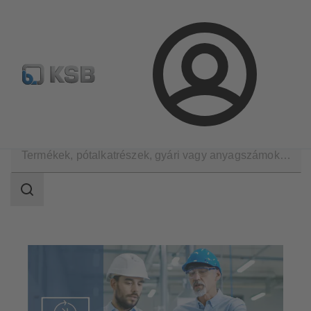
Hírlevél
Termékkonfiguráció
Termékek keresése
Bejelentkezés
Szoftver és know-how
Üzemeltetés támogató eszközök
Keresési
tartomány
Keresési
tartomány