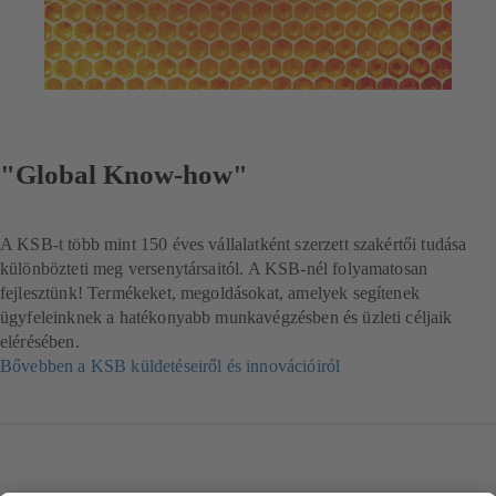
"Global Know-how"
A KSB-t több mint 150 éves vállalatként szerzett szakértői tudása
különbözteti meg versenytársaitól. A KSB-nél folyamatosan
fejlesztünk! Termékeket, megoldásokat, amelyek segítenek
ügyfeleinknek a hatékonyabb munkavégzésben és üzleti céljaik
elérésében.
Bővebben a KSB küldetéseiről és innovációiról
(új
lapon
nyílik
meg)