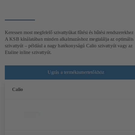
Keressen most megfelelő szivattyúkat fűtési és hűtési rendszerekhez
A KSB kínálatában minden alkalmazáshoz megtalálja az optimális
szivattyút – például a nagy hatékonyságú Calio szivattyút vagy az
Etaline inline szivattyút.
Ugrás a termékismertetőkhöz
Calio