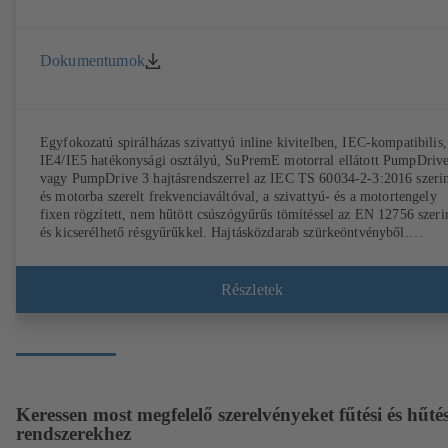
Dokumentumok
Egyfokozatú spirálházas szivattyú inline kivitelben, IEC-kompatibilis,
IE4/IE5 hatékonysági osztályú, SuPremE motorral ellátott PumpDriv
vagy PumpDrive 3 hajtásrendszerrel az IEC TS 60034-2-3:2016 szerin
és motorba szerelt frekvenciaváltóval, a szivattyú- és a motortengely
fixen rögzített, nem hűtött csúszógyűrűs tömítéssel az EN 12756 szeri
és kicserélhető résgyűrűkkel. Hajtásközdarab szürkeöntvényből.
IEC 60072 szabványnak megfelelő rögzítési pontok, burkolat mérete 
DIN V 42673 (07-2011) szabvány szerint. ATEX kivitel elérhető. Jóva
az ErP-szabályozások hatékonysági követelményei előtt.
Részletek
Keressen most megfelelő szerelvényeket fűtési és hűtés
rendszerekhez