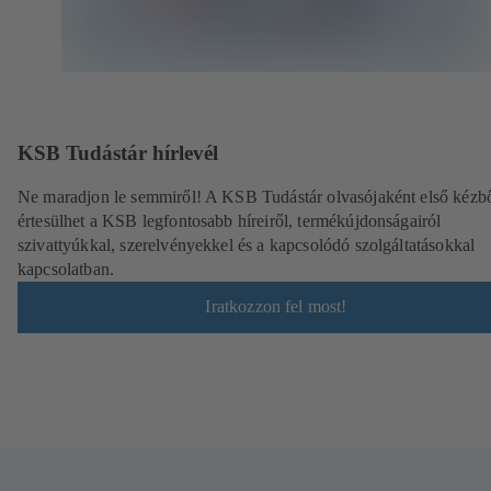
KSB Tudástár hírlevél
Ne maradjon le semmiről! A KSB Tudástár olvasójaként első kézb
értesülhet a KSB legfontosabb híreiről, termékújdonságairól
szivattyúkkal, szerelvényekkel és a kapcsolódó szolgáltatásokkal
kapcsolatban.
Iratkozzon fel most!