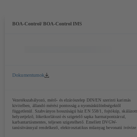
BOA-Control/ BOA‑Control IMS
Dokumentumok
Vezetékszabályozó, mérő- és elzárószelep DIN/EN szerinti karimás
kivitelben, állandó mérési pontosság a nyomáskülönbségektől
függetlenül. Szabványos hosszúságú ház EN 558/1, fojtókúp, skálázot
helyzetjelző, löketkorlátozó és szigetelő sapka harmatpontzárral,
karbantartásmentes, teljesen szigetelhető. Emellett DVGW-
tanúsítvánnyal rendelkező, elektrosztatikus műanyag bevonatú ivóvize
változatban is kapható (EKB). Beépített ultrahangos