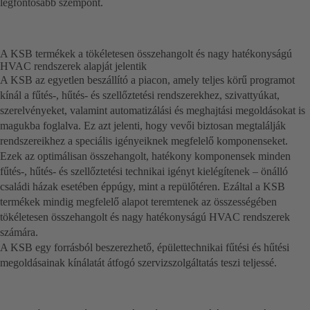
legfontosabb szempont.
A KSB termékek a tökéletesen összehangolt és nagy hatékonyságú
HVAC rendszerek alapját jelentik
A KSB az egyetlen beszállító a piacon, amely teljes körű programot
kínál a fűtés-, hűtés- és szellőztetési rendszerekhez, szivattyúkat,
szerelvényeket, valamint automatizálási és meghajtási megoldásokat is
magukba foglalva. Ez azt jelenti, hogy vevői biztosan megtalálják
rendszereikhez a speciális igényeiknek megfelelő komponenseket.
Ezek az optimálisan összehangolt, hatékony komponensek minden
fűtés-, hűtés- és szellőztetési technikai igényt kielégítenek – önálló
családi házak esetében éppúgy, mint a repülőtéren. Ezáltal a KSB
termékek mindig megfelelő alapot teremtenek az összességében
tökéletesen összehangolt és nagy hatékonyságú HVAC rendszerek
számára.
A KSB egy forrásból beszerezhető, épülettechnikai fűtési és hűtési
megoldásainak kínálatát átfogó szervizszolgáltatás teszi teljessé.