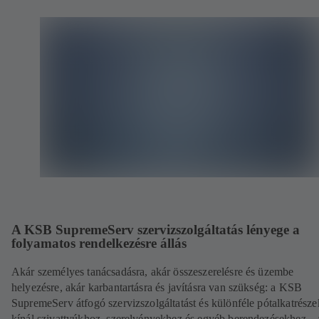
A KSB SupremeServ szervizszolgáltatás lényege a
folyamatos rendelkezésre állás
Akár személyes tanácsadásra, akár összeszerelésre és üzembe
helyezésre, akár karbantartásra és javításra van szükség: a KSB
SupremeServ átfogó szervizszolgáltatást és különféle pótalkatrésze
kínál szivattyúkhoz, szerelvényekhez és egyéb berendezésekhez – 