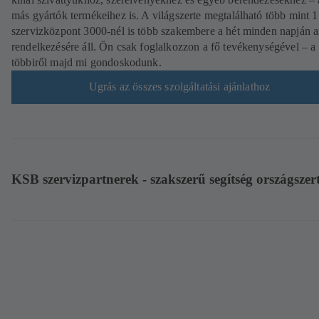
más gyártók termékeihez is. A világszerte megtalálható több mint 
szervizközpont 3000-nél is több szakembere a hét minden napján 
rendelkezésére áll. Ön csak foglalkozzon a fő tevékenységével – a
többiről majd mi gondoskodunk.
Ugrás az összes szolgáltatási ajánlathoz
KSB szervizpartnerek - szakszerű segítség országszer