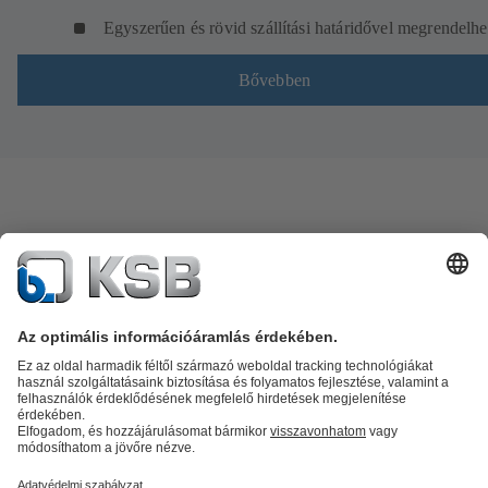
Egyszerűen és rövid szállítási határidővel megrendelhe
Bővebben