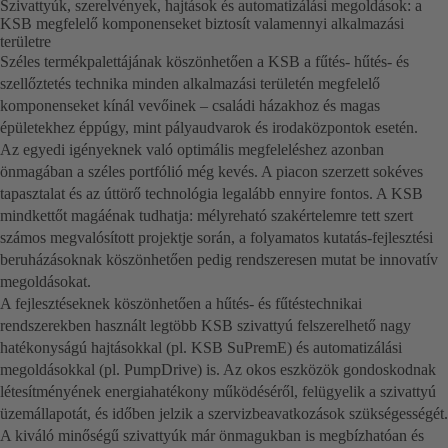
Szivattyúk, szerelvények, hajtások és automatizálási megoldások: a
KSB megfelelő komponenseket biztosít valamennyi alkalmazási
területre
Széles termékpalettájának köszönhetően a KSB a fűtés- hűtés- és
szellőztetés technika minden alkalmazási területén megfelelő
komponenseket kínál vevőinek – családi házakhoz és magas
épületekhez éppúgy, mint pályaudvarok és irodaközpontok esetén.
Az egyedi igényeknek való optimális megfeleléshez azonban
önmagában a széles portfólió még kevés. A piacon szerzett sokéves
tapasztalat és az úttörő technológia legalább ennyire fontos. A KSB
mindkettőt magáénak tudhatja: mélyreható szakértelemre tett szert
számos megvalósított projektje során, a folyamatos kutatás-fejlesztési
beruházásoknak köszönhetően pedig rendszeresen mutat be innovatív
megoldásokat.
A fejlesztéseknek köszönhetően a hűtés- és fűtéstechnikai
rendszerekben használt legtöbb KSB szivattyú felszerelhető nagy
hatékonyságú hajtásokkal (pl. KSB SuPremE) és automatizálási
megoldásokkal (pl. PumpDrive) is. Az okos eszközök gondoskodnak
létesítményének energiahatékony működéséről, felügyelik a szivattyú
üzemállapotát, és időben jelzik a szervizbeavatkozások szükségességét.
A kiváló minőségű szivattyúk már önmagukban is megbízhatóan és