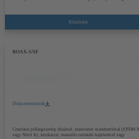
Részletek
BOAX-S/SF
Dokumentumok
Centrikus pillangószelep hőzárral, elasztomer mandzsettával (EPDM
vagy Nitril K), kézikarral, manuális redukáló hajtóművel vagy