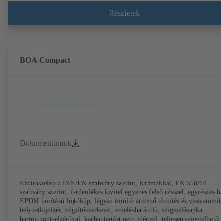
érzékelőtechnológia, közegérintkezés nélkül. A BOATRONIC 100 M
(24V AC/DC, Modbus) segítségével az áramlás irányának, a
Részletek
térfogatáramnak és a hőmérsékletnek a helyhez kötött ellenőrzése,
valamint az opcionális Az előremenő és visszafolyási hőmérséklet,
valamint a teljesítmény és a hőmennyiség rögzítése. Az áramlási irány,
térfogatáram és a hőmérséklet mobil mérése a mérőszámítógép
segítségével BOATRONIC 100 (akkumulátor).
BOA-Compact
Dokumentumok
Elzárószelep a DIN/EN szabvány szerint, karimákkal, EN 558/14
szabvány szerint, ferdeülékes kivitel egyenes felső résszel, egyrészes h
EPDM borítású fojtókúp, lágyan tömítő átmenő tömítés és visszatömít
helyzetkijelzés, rögzítőszerkezet, emeléshatároló, szigetelősapka
harmatpont-elzáróval, karbantartást nem igényel, teljesen szigetelhető.