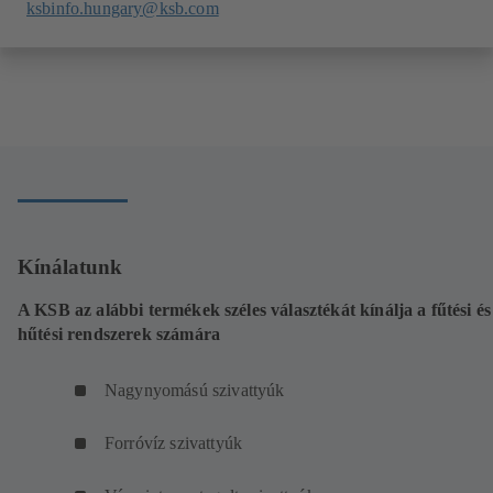
ksbinfo.hungary@ksb.com
Kínálatunk
A KSB az alábbi termékek széles választékát kínálja a fűtési és
hűtési rendszerek számára
Nagynyomású szivattyúk
Forróvíz szivattyúk