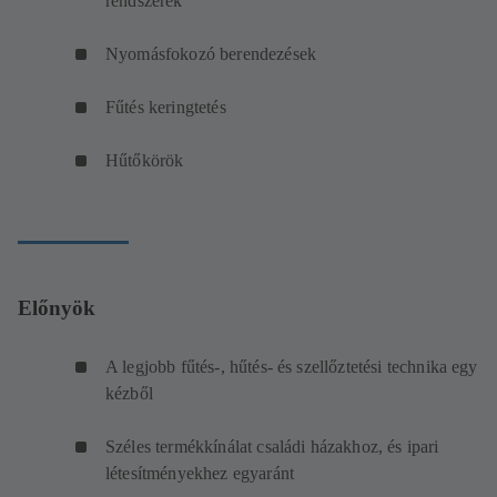
rendszerek
Nyomásfokozó berendezések
Fűtés keringtetés
Hűtőkörök
Előnyök
A legjobb fűtés-, hűtés- és szellőztetési technika egy
kézből
Széles termékkínálat családi házakhoz, és ipari
létesítményekhez egyaránt