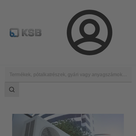
Hírlevél
Termékkonfiguráció
Termékek keresése
Bejelentkezés
Alkalmazási területek
Épületgépészet
Hűtő- és fűtőkörök
Keresési
tartomány
Keresési
tartomány