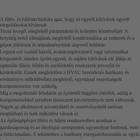
A fűtés- és hűtéstechnikára igaz, hogy az egyedi kihívások egyedi
megoldásokat kívánnak
Tiszta levegő, megfelelő páratartalom és kellemes hőmérséklet: A
helyiség belső klímájának megfelelő kondicionálása az emberek és a
gépek jólétének és teljesítményének alapvető feltétele.
Legyen szó családi házról, irodakomplexumról vagy informatikai
központról: minden épület egyedi, és sajátos kihívások elé állítja az
optimális fűtési, hűtési és szellőztetési rendszerek tervezőit és
kivitelezőit. Ennek megfelelően a HVAC berendezés hatékony és
eredményes működéséhez megfelelő, egymással összehangolt
komponensekre van szükség.
Míg a megoldandó feladatok az épülettől függően eltérőek, addig a
komponensekkel szemben támasztott követelmények nem változnak.
Vagyis az alkalmazott szivattyúktól és szerelvényektől tartósan
megbízható és halk működést várunk el.
Az épületgépészet fűtési és hűtési rendszereiben azonban a
gazdaságosság és az ökológiai szempontok ugyanolyan fontosak, mint
a funkcionalitás. E tekintetben a hatékony energiafelhasználás az egyik