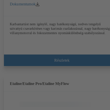
Dokumentumok
Karbantartást nem igénylő, nagy hatékonyságú, nedves tengelyű
szivattyú csavarkötéses vagy karimás csatlakozással, nagy hatékonyság
villanymotorral és fokozatmentes nyomáskülönbség-szabályozással.
Részletek
Etaline/Etaline Pro/Etaline MyFlow