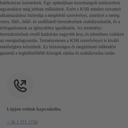
hatékonyan üzemelnek. Egy optimálisan összehangolt rendszerben
ugyanakkor még jobban működnek. Ezért a KSB minden szivattyú
alkalmazáshoz biztosítja a megfelelő szerelvényt, amellyel a meleg
vizes, fűtő-, hűtő- és szellőztető berendezések szabályozhatók, és a
térfogatáramok az igényekhez igazíthatók. Az eredmény:
berendezésének eredő hatásfoka nagyobb lesz, és jelentősen csökken
az energiafogyasztás. Természetesen a KSB szerelvényei is kiváló
minőségben készülnek. Ez biztonságos és megbízható működést
garantál a legkülönfélébb közegek zárása és szabályozása során.
Lépjen velünk kapcsolatba.
+ 36 1 371 1736