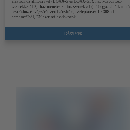
elektromos állítóművel (BOAX-S és BOAX-SF), ház központozó
szemekkel (T2), ház menetes karimaszemekkel (T4) egyoldalú karimá
lezáráshoz és végzáró szerelvényként, szeleptányér 1.4308 jelű
nemesacélból, EN szerinti csatlakozók.
Részletek