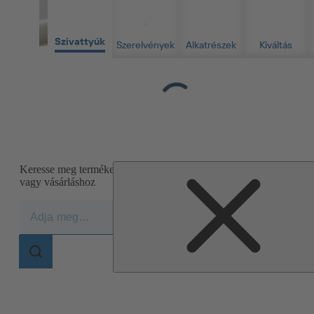
Szivattyúk
Szerelvények
Alkatrészek
Kiváltás
Loading...
Keresse meg termékeit, anyag- vagy sorozatszámait információhoz
vagy vásárláshoz
Részletes termék és alkatrész keresés
Keresési
három perc alatt.
tartomány
Keresési
tartomány