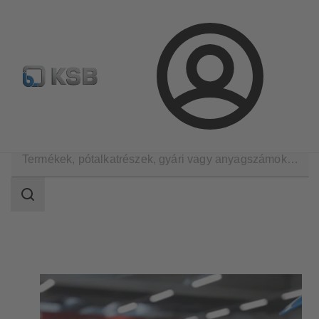
Hírlevél
Termékkonfiguráció
Termékek keresése
Bejelentkezés
Termékek
Keresési
tartomány
Keresési
tartomány