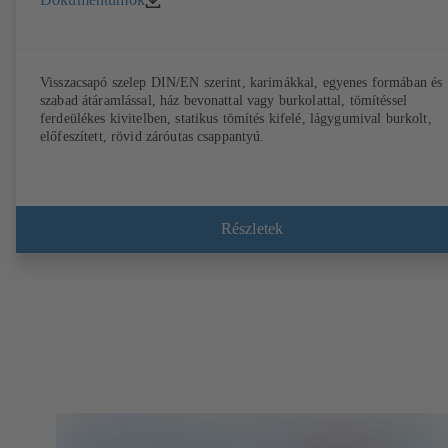
Visszacsapó szelep DIN/EN szerint, karimákkal, egyenes formában és
szabad átáramlással, ház bevonattal vagy burkolattal, tömítéssel
ferdeülékes kivitelben, statikus tömítés kifelé, lágygumival burkolt,
előfeszített, rövid záróutas csappantyú.
Részletek