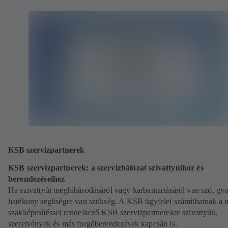
KSB szervizpartnerek
KSB szervizpartnerek: a szervizhálózat szivattyúihoz és
berendezéseihez
Ha szivattyúi meghibásodásáról vagy karbantartásáról van szó, gyo
hatékony segítségre van szükség. A KSB ügyfelei számíthatnak a 
szakképesítéssel rendelkező KSB szervizpartnerekre szivattyúk,
szerelvények és más forgóberendezések kapcsán is.