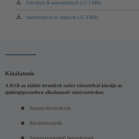
Szivattyú & automatizáció (13.1 MB)
(új
lapon
nyílik
Szerelvények és hajtások (11.3 MB)
(új
meg)
lapon
nyílik
meg)
Kínálatunk
A KSB az alábbi termékek széles választékát kínálja az
épületgépészetben alkalmazott vízelvezetéshez:
Szennyvízszivattyúk
Búvárszivattyúk
Szennyvízátemelő berendezések