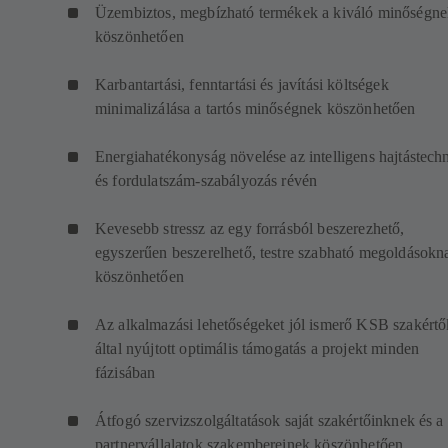
Üzembiztos, megbízható termékek a kiváló minőségn
köszönhetően
Karbantartási, fenntartási és javítási költségek
minimalizálása a tartós minőségnek köszönhetően
Energiahatékonyság növelése az intelligens hajtástech
és fordulatszám-szabályozás révén
Kevesebb stressz az egy forrásból beszerezhető,
egyszerűen beszerelhető, testre szabható megoldásokn
köszönhetően
Az alkalmazási lehetőségeket jól ismerő KSB szakértő
által nyújtott optimális támogatás a projekt minden
fázisában
Átfogó szervizszolgáltatások saját szakértőinknek és a
partnervállalatok szakembereinek köszönhetően