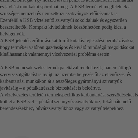
és javítási munkákat spórolhat meg. A KSB termékei megfelelnek a
szükséges nemzeti és nemzetközi szabványok előírásainak is.
Ezenfelül a KSB víztelenítő szivattyúi sokoldalúak és egyszerűen
beszerelhetők. Kompakt kivitelüknek köszönhetően pedig kicsi a
helyigényük.
A KSB jelentős erőforrásokat fordít kutatás-fejlesztési beruházásokra,
hogy termékei valóban gazdaságos és kiváló minőségű megoldásokat
kínálhassanak valamennyi vízelvezetési probléma esetén.
A KSB nemcsak széles termékpalettával rendelkezik, hanem átfogó
szervizszolgáltatást is nyújt: az üzembe helyezéstől az ellenőrzési és
karbantartási munkákon át a tetszőleges gyártmányú szivattyúk
javításáig – a pótalkatrészek biztosítását is beleértve.
A vízelvezetés területén termékspecifikus karbantartási szerződéseket is
köthet a KSB-vel – például szennyvízszivattyúkhoz, fekáliaátemelő
berendezésekhez, búvárszivattyúkhoz vagy szivattyútelepekhez.