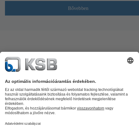
Bővebben
Termékkatalógus
Alkatrészek
Műszaki szolgáltatások
Szoftver és
know-how
Termékkategóriák