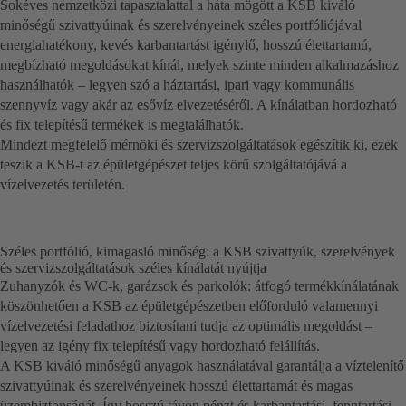
Sokéves nemzetközi tapasztalattal a háta mögött a KSB kiváló
minőségű szivattyúinak és szerelvényeinek széles portfóliójával
energiahatékony, kevés karbantartást igénylő, hosszú élettartamú,
megbízható megoldásokat kínál, melyek szinte minden alkalmazáshoz
használhatók – legyen szó a háztartási, ipari vagy kommunális
szennyvíz vagy akár az esővíz elvezetéséről. A kínálatban hordozható
és fix telepítésű termékek is megtalálhatók.
Mindezt megfelelő mérnöki és szervizszolgáltatások egészítik ki, ezek
teszik a KSB-t az épületgépészet teljes körű szolgáltatójává a
vízelvezetés területén.
Széles portfólió, kimagasló minőség: a KSB szivattyúk, szerelvények
és szervizszolgáltatások széles kínálatát nyújtja
Zuhanyzók és WC-k, garázsok és parkolók: átfogó termékkínálatának
köszönhetően a KSB az épületgépészetben előforduló valamennyi
vízelvezetési feladathoz biztosítani tudja az optimális megoldást –
legyen az igény fix telepítésű vagy hordozható felállítás.
A KSB kiváló minőségű anyagok használatával garantálja a víztelenítő
szivattyúinak és szerelvényeinek hosszú élettartamát és magas
üzembiztonságát. Így hosszú távon pénzt és karbantartási, fenntartási