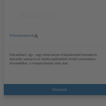
Dokumentumok
Elárasztható, egy- vagy kétszivattyús fekáliaátemelő berendezés
háztartási szennyvíz és fekália épületekből történő automatikus
elvezetéséhez, a visszatorlasztási szint alatt.
Részletek