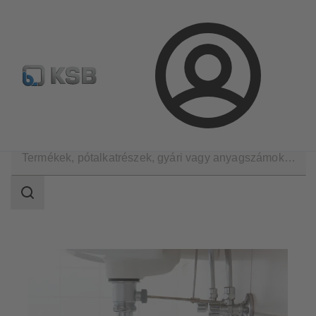
Hírlevél
Termékkonfiguráció
Termékek keresése
Bejelentkezés
Alkalmazási területek
Épületgépészet
Víztelenítés
Keresési
tartomány
Keresési
tartomány