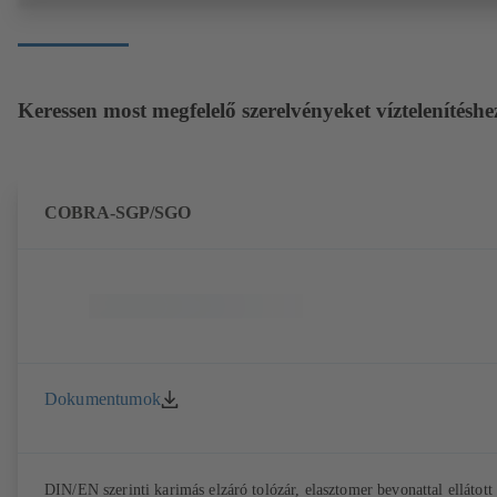
Keressen most megfelelő szerelvényeket víztelenítéshe
COBRA-SGP/SGO
Dokumentumok
DIN/EN szerinti karimás elzáró tolózár, elasztomer bevonattal ellátott