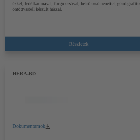
ékkel, fedélkarimával, forgó orsóval, belső orsómenettel, gömbgrafito
öntöttvasból készült házzal.
Részletek
HERA-BD
Dokumentumok