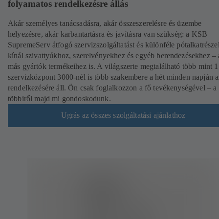
folyamatos rendelkezésre állás
Akár személyes tanácsadásra, akár összeszerelésre és üzembe
helyezésre, akár karbantartásra és javításra van szükség: a KSB
SupremeServ átfogó szervizszolgáltatást és különféle pótalkatrésze
kínál szivattyúkhoz, szerelvényekhez és egyéb berendezésekhez – 
más gyártók termékeihez is. A világszerte megtalálható több mint 
szervizközpont 3000-nél is több szakembere a hét minden napján 
rendelkezésére áll. Ön csak foglalkozzon a fő tevékenységével – a
többiről majd mi gondoskodunk.
Ugrás az összes szolgáltatási ajánlathoz