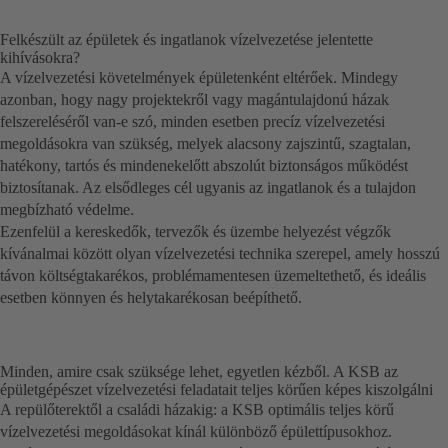
Felkészült az épületek és ingatlanok vízelvezetése jelentette
kihívásokra?
A vízelvezetési követelmények épületenként eltérőek. Mindegy
azonban, hogy nagy projektekről vagy magántulajdonú házak
felszereléséről van-e szó, minden esetben precíz vízelvezetési
megoldásokra van szükség, melyek alacsony zajszintű, szagtalan,
hatékony, tartós és mindenekelőtt abszolút biztonságos működést
biztosítanak. Az elsődleges cél ugyanis az ingatlanok és a tulajdon
megbízható védelme.
Ezenfelül a kereskedők, tervezők és üzembe helyezést végzők
kívánalmai között olyan vízelvezetési technika szerepel, amely hosszú
távon költségtakarékos, problémamentesen üzemeltethető, és ideális
esetben könnyen és helytakarékosan beépíthető.
Minden, amire csak szüksége lehet, egyetlen kézből. A KSB az
épületgépészet vízelvezetési feladatait teljes körűen képes kiszolgálni
A repülőterektől a családi házakig: a KSB optimális teljes körű
vízelvezetési megoldásokat kínál különböző épülettípusokhoz.