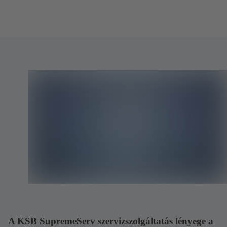
A KSB SupremeServ szervizszolgáltatás lényege a