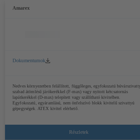
Amarex
Dokumentumok
Nedves környezetben felállított, függőleges, egyfokozatú búvárszivatt
szabad átömlésű járókerékkel (F-max) vagy nyitott kétcsatornás
lapátkerékkel (D-max) telepített vagy szállítható kivitelben.
Egyfokozatú, egyáramlású, nem önfelszívó blokk kivitelű szivattyú
gépegységek. ATEX kivitel elérhető.
Részletek