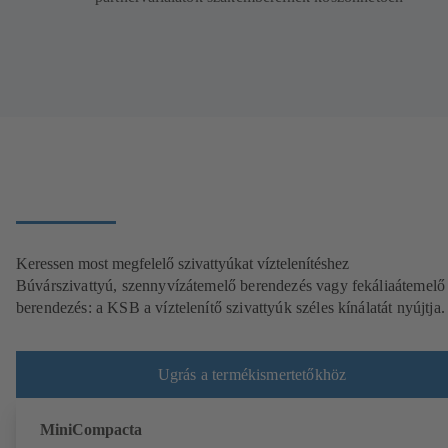
Keressen most megfelelő szivattyúkat víztelenítéshez
Búvárszivattyú, szennyvízátemelő berendezés vagy fekáliaátemelő
berendezés: a KSB a víztelenítő szivattyúk széles kínálatát nyújtja.
Ugrás a termékismertetőkhöz
MiniCompacta