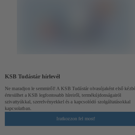
KSB Tudástár hírlevél
Ne maradjon le semmiről! A KSB Tudástár olvasójaként első kézb
értesülhet a KSB legfontosabb híreiről, termékújdonságairól
szivattyúkkal, szerelvényekkel és a kapcsolódó szolgáltatásokkal
kapcsolatban.
Iratkozzon fel most!