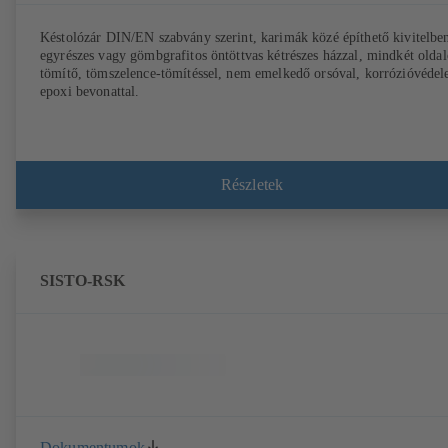
Késtolózár DIN/EN szabvány szerint, karimák közé építhető kivitelbe
egyrészes vagy gömbgrafitos öntöttvas kétrészes házzal, mindkét olda
tömítő, tömszelence-tömítéssel, nem emelkedő orsóval, korrózióvéde
epoxi bevonattal.
Részletek
SISTO-RSK
Dokumentumok