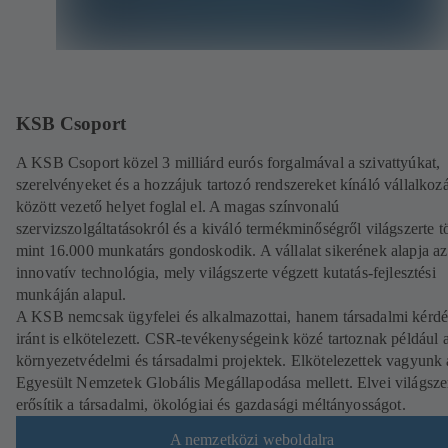
KSB Csoport
A KSB Csoport közel 3 milliárd eurós forgalmával a szivattyúkat,
szerelvényeket és a hozzájuk tartozó rendszereket kínáló vállalkoz
között vezető helyet foglal el. A magas színvonalú
szervizszolgáltatásokról és a kiváló termékminőségről világszerte t
mint 16.000 munkatárs gondoskodik. A vállalat sikerének alapja az
innovatív technológia, mely világszerte végzett kutatás-fejlesztési
munkáján alapul.
A KSB nemcsak ügyfelei és alkalmazottai, hanem társadalmi kérd
iránt is elkötelezett. CSR-tevékenységeink közé tartoznak például 
környezetvédelmi és társadalmi projektek. Elkötelezettek vagyunk 
Egyesült Nemzetek Globális Megállapodása mellett. Elvei világsze
erősítik a társadalmi, ökológiai és gazdasági méltányosságot.
A nemzetközi weboldalra