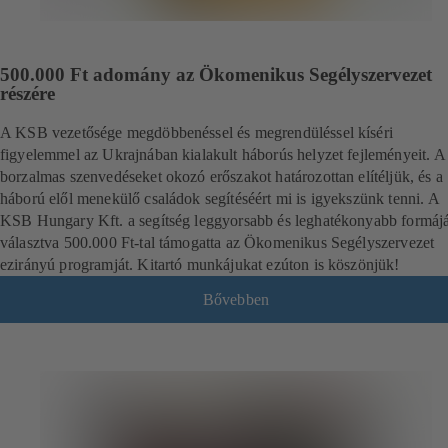
500.000 Ft adomány az Ökomenikus Segélyszervezet
részére
A KSB vezetősége megdöbbenéssel és megrendüléssel kíséri
figyelemmel az Ukrajnában kialakult háborús helyzet fejleményeit. A
borzalmas szenvedéseket okozó erőszakot határozottan elítéljük, és a
háború elől menekülő családok segítéséért mi is igyekszünk tenni. A
KSB Hungary Kft. a segítség leggyorsabb és leghatékonyabb formájá
választva 500.000 Ft-tal támogatta az Ökomenikus Segélyszervezet
ezirányú programját. Kitartó munkájukat ezúton is köszönjük!
Bővebben