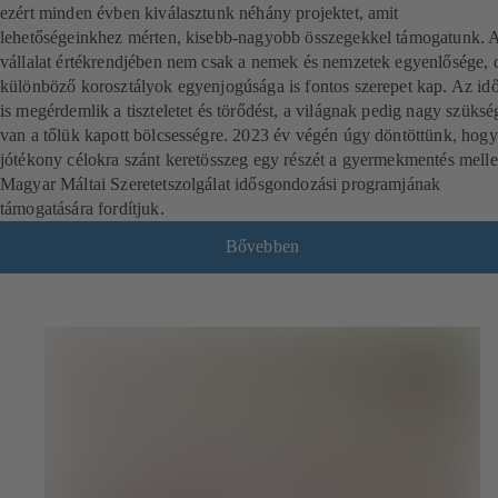
ezért minden évben kiválasztunk néhány projektet, amit
lehetőségeinkhez mérten, kisebb-nagyobb összegekkel támogatunk. 
vállalat értékrendjében nem csak a nemek és nemzetek egyenlősége, 
különböző korosztályok egyenjogúsága is fontos szerepet kap. Az id
is megérdemlik a tiszteletet és törődést, a világnak pedig nagy szüksé
van a tőlük kapott bölcsességre. 2023 év végén úgy döntöttünk, hogy
jótékony célokra szánt keretösszeg egy részét a gyermekmentés mellet
Magyar Máltai Szeretetszolgálat idősgondozási programjának
támogatására fordítjuk.
Bővebben