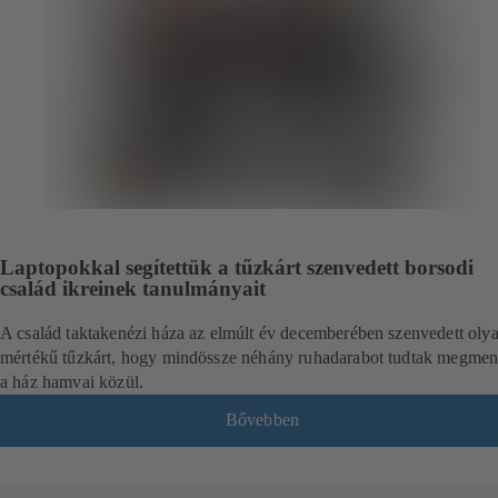
Laptopokkal segítettük a tűzkárt szenvedett borsodi
család ikreinek tanulmányait
A család taktakenézi háza az elmúlt év decemberében szenvedett oly
mértékű tűzkárt, hogy mindössze néhány ruhadarabot tudtak megmen
a ház hamvai közül.
Bővebben