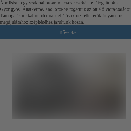
Áprilisban egy szakmai program levezetéseként ellátogattunk a
Gyöngyösi Állatkertbe, ahol örökbe fogadtuk az ott élő vidracsaládot
Támogatásunkkal mindennapi ellátásukhoz, élletterük folyamatos
megújulásához szépítéséhez járultunk hozzá.
Bővebben