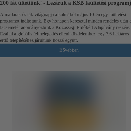
200 fát ültettünk! - Lezárult a KSB faültetési program
A madarak és fák világnapja alkalmából május 10-én egy faültetési
programot indítottunk. Egy hónapon keresztül minden rendelés után 
facsemetét adományoztunk a Közösségi Erdőkért Alapítvány részére.
Ezáltal a globális felmelegedés elleni küzdelemhez, egy 7,6 hektáros
erdő telepítéséhez járultunk hozzá együtt.
Bővebben