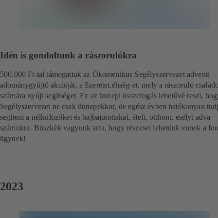
Idén is gondoltunk a rászorulókra
500.000 Ft-tal támogattuk az Ökomenikus Segélyszervezet adventi
adománygyűjtő akcióját, a Szeretet.éhség-et, mely a rászoruló család
számára nyújt segítséget. Ez az ünnepi összefogás lehetővé teszi, hog
Segélyszervezet ne csak ünnepekkor, de egész évben hatékonyan tud
segíteni a nélkülözőket és bajbajutottakat, ételt, otthont, esélyt adva
számukra. Büszkék vagyunk arra, hogy részesei lehetünk ennek a fon
ügynek!
2023