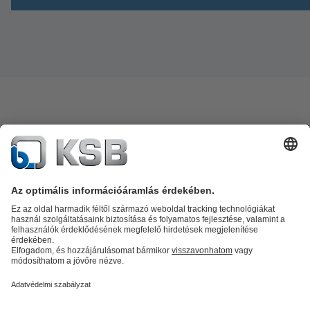
Termékkatalógus
Alkatrészek
Műszaki szolgáltatások
Szoftver és