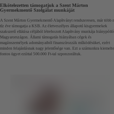
Elkötelezetten támogatjuk a Szent Márton
Gyermekmentő Szolgálat munkáját
A Szent Márton Gyermekmentő Alapítványt rendszeresen, már több 
tíz éve támogatja a KSB. Az életveszélyes állapotú kisgyermekek
szakszerű ellátása céljából létrehozott Alapítvány munkája hiánypótló
Magyarországon. Állami támogatás hiányában cégek és
magánszemélyek adományaiból finanszírozzák működésüket, ezért
minden felajánlásnak nagy jelentősége van. Ezt a számunkra kiemelt
fontos ügyet ezúttal 500.000 Ft-tal szponzoráltuk.