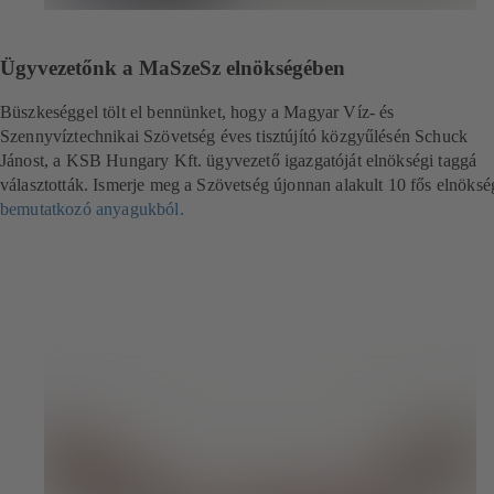
Ügyvezetőnk a MaSzeSz elnökségében
Büszkeséggel tölt el bennünket, hogy a Magyar Víz- és
Szennyvíztechnikai Szövetség éves tisztújító közgyűlésén Schuck
Jánost, a KSB Hungary Kft. ügyvezető igazgatóját elnökségi taggá
választották. Ismerje meg a Szövetség újonnan alakult 10 fős elnöksé
bemutatkozó anyagukból.