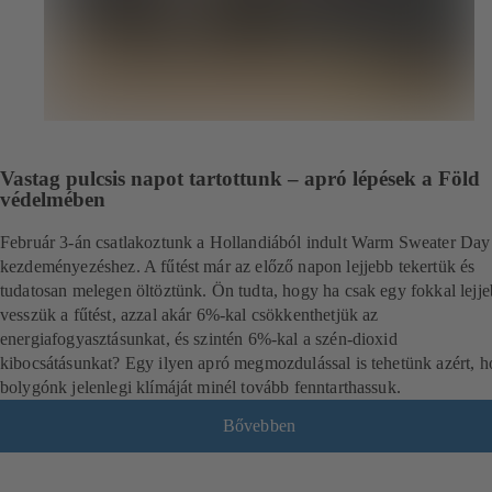
Vastag pulcsis napot tartottunk – apró lépések a Föld
védelmében
Február 3-án csatlakoztunk a Hollandiából indult Warm Sweater Day
kezdeményezéshez. A fűtést már az előző napon lejjebb tekertük és
tudatosan melegen öltöztünk. Ön tudta, hogy ha csak egy fokkal lejj
vesszük a fűtést, azzal akár 6%-kal csökkenthetjük az
energiafogyasztásunkat, és szintén 6%-kal a szén-dioxid
kibocsátásunkat? Egy ilyen apró megmozdulással is tehetünk azért, 
bolygónk jelenlegi klímáját minél tovább fenntarthassuk.
Bővebben