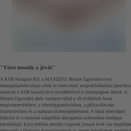
"Vízre tesszük a jövőt"
A KSB Hungary Kft. a MASZESZ Mentor Egyesület éves
támogatójaként olyan célok és törekvések megvalósításához járul hoz
amelyek a KSB hosszú távú szemléletével is összhangban állnak. A
Mentor Egyesület aktív szerepet vállal a víz értékének korai
megismertetésében, a tehetséggondozásban, a pályaválasztás
ösztönzésében és a szakmai közösségépítésben. A fiatal tehetségek
képzése és a szakmai utánpótlás támogatása számunkra stratégiai
jelentőségű. Ezen értékek mentén vagyunk hosszú évek óta megbízha
támogatói a Dulovics Szimpóziumnak is, amely lehetőséget, inspiráci