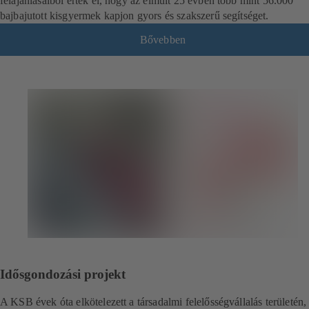
felajánlásaiból érték el, hogy az elmúlt 25 évben több mint 56.000
bajbajutott kisgyermek kapjon gyors és szakszerű segítséget.
Bővebben
Idősgondozási projekt
A KSB évek óta elkötelezett a társadalmi felelősségvállalás területén,