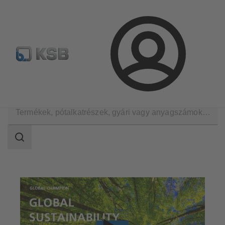
Hírlevél
Termékkonfiguráció
Termékek keresése
Bejelentkezés
A KSB Magyarországon
Társadalmi felősségvállalás
Keresési
tartomány
Keresési
tartomány