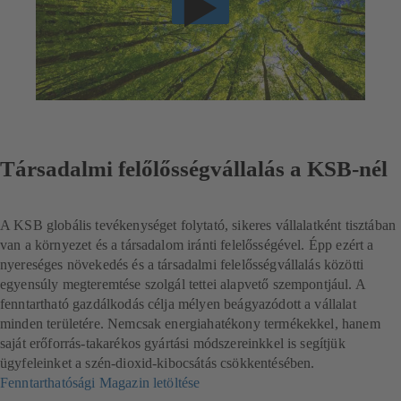
Társadalmi felőlősségvállalás a KSB-nél
A KSB globális tevékenységet folytató, sikeres vállalatként tisztában
van a környezet és a társadalom iránti felelősségével. Épp ezért a
nyereséges növekedés és a társadalmi felelősségvállalás közötti
egyensúly megteremtése szolgál tettei alapvető szempontjául.
A
fenntartható gazdálkodás célja mélyen beágyazódott a vállalat
minden területére. Nemcsak energiahatékony termékekkel, hanem
saját erőforrás-takarékos gyártási módszereinkkel is segítjük
ügyfeleinket a szén-dioxid-kibocsátás csökkentésében.
Fenntarthatósági Magazin letöltése