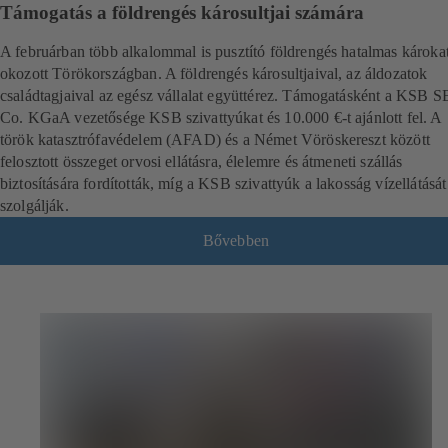
Támogatás a földrengés károsultjai számára
A februárban több alkalommal is pusztító földrengés hatalmas károka
okozott Törökországban. A földrengés károsultjaival, az áldozatok
családtagjaival az egész vállalat együttérez. Támogatásként a KSB 
Co. KGaA vezetősége KSB szivattyúkat és 10.000 €-t ajánlott fel. A
török katasztrófavédelem (AFAD) és a Német Vöröskereszt között
felosztott összeget orvosi ellátásra, élelemre és átmeneti szállás
biztosítására fordították, míg a KSB szivattyúk a lakosság vízellátását
szolgálják.
Bővebben