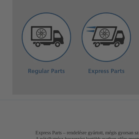
Express Parts – rendelésre gyártott, mégis gyorsan sz
A pótalkatrész-beszerzést legtöbb esetben előre megt