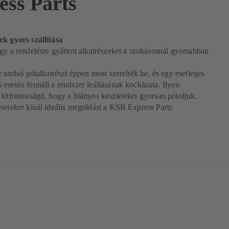
ess Parts
ek gyors szállítása
gy a rendelésre gyártott alkatrészeket a szokásosnál gyorsabban
.
z utolsó pótalkatrészt éppen most szerelték be, és egy esetleges
esetén fennáll a rendszer leállásának kockázata. Ilyen
létfontosságú, hogy a hiányos készleteket gyorsan pótoljuk.
setekre kínál ideális megoldást a KSB Express Parts