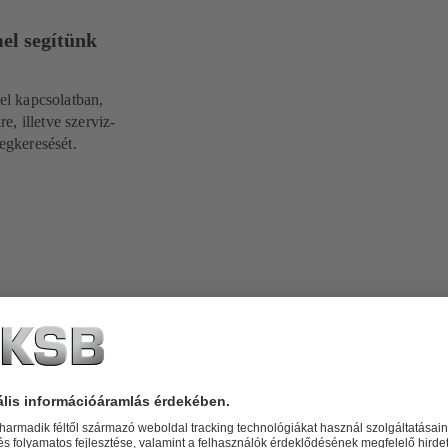
el segítünk
el kapcsolatban,
e, illetve szerviz-
egkeresését.