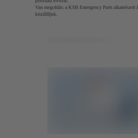
prioritást élvezik.
Van megoldás: a KSB Emergency Parts alkatrészeit á
kiszállítjuk.