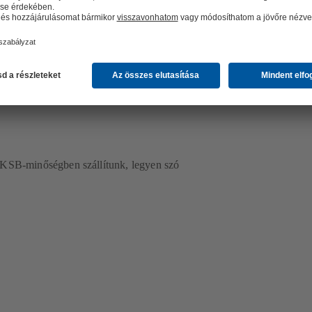
bb szállítása
 KSB-minőségben szállítunk, legyen szó