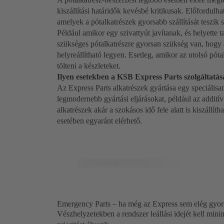
kiszállítási határidők kevésbé kritikusak. Előfordul
amelyek a pótalkatrészek gyorsabb szállítását teszik 
Például amikor egy szivattyút javítanak, és helyette 
szükséges pótalkatrészre gyorsan szükség van, hogy a
helyreállítható legyen. Esetleg, amikor az utolsó pótal
tölteni a készleteket.
Ilyen esetekben a KSB Express Parts szolgáltatása 
Az Express Parts alkatrészek gyártása egy speciálisa
legmodernebb gyártási eljárásokat, például az addití
alkatrészek akár a szokásos idő fele alatt is kiszállít
esetében egyaránt elérhető.
Emergency Parts – ha még az Express sem elég gyor
Vészhelyzetekben a rendszer leállási idejét kell min