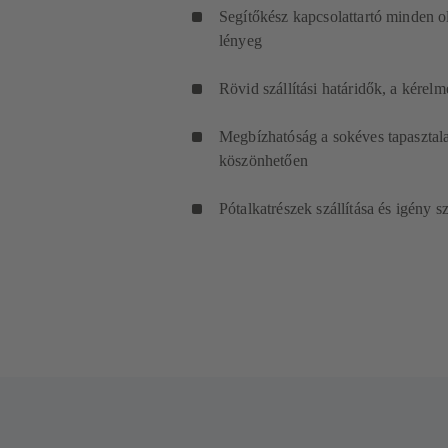
Segítőkész kapcsolattartó minden o
lényeg
Rövid szállítási határidők, a kérel
Megbízhatóság a sokéves tapasztala
köszönhetően
Pótalkatrészek szállítása és igény s