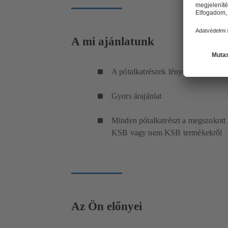
A mi ajánlatunk
A pótalkatrészek lényegesen gyorsa
Gyors árajánlat
Minden pótalkatrészt a megszokott
KSB vagy nem KSB termékekről
Az Ön előnyei