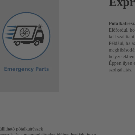
Expr
Pótalkatrész
Előfordul, ho
kell szállítani
Például, ha a
meghibásodás 
helyzetekben 
Éppen ilyen e
szolgáltatás.
állítható pótalkatrészek
ervezik, és a megrendeléseket időben leadják, így a