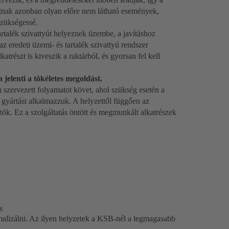
hatnak azonban olyan előre nem látható események,
szükségessé.
tartalék szivattyút helyeznek üzembe, a javításhoz
z eredeti üzemi- és tartalék szivattyú rendszer
katrészt is kiveszik a raktárból, és gyorsan fel kell
jelenti a tökéletes megoldást.
n szervezett folyamatot követ, ahol szükség esetén a
v gyártást alkalmazzuk. A helyzettől függően az
hatók. Ez a szolgáltatás öntött és megmunkált alkatrészek
s
imalizálni. Az ilyen helyzetek a KSB-nél a legmagasabb