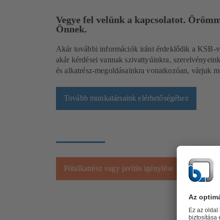
Vegye fel velünk a kapcsolatot. Örömm
Önnek.
Akár további információk iránt érdeklődik a KSB-v
akár kérdései vannak szivattyúinkra, szerelvényeinkr
és alkatrész-megoldásainkra vonatkozóan, várjuk m
Tovább munkatársaink elérhetőségéhez
Pótalkatrész vagy javítás igénylése