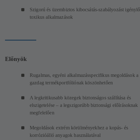
Szigorú és üzembiztos kibocsátás-szabályozást igényl
toxikus alkalmazások
Előnyök
Rugalmas, egyéni alkalmazásspecifikus megoldások a
gazdag termékportfóliónak köszönhetően
A legkritikusabb közegek biztonságos szállítása és
elszigetelése – a legszigorúbb biztonsági előírásoknak
megfelelően
Megoldások extrém körülményekhez a kopás- és
korrózióálló anyagok használatával