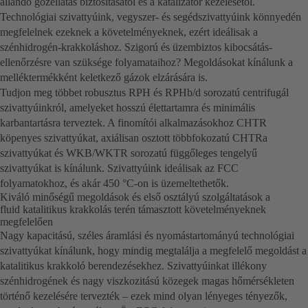
állandó gőzellátás biztosításától és a katalizátor kezelésétől.
Technológiai szivattyúink, vegyszer- és segédszivattyúink könnyedén
megfelelnek ezeknek a követelményeknek, ezért ideálisak a
szénhidrogén-krakkoláshoz. Szigorú és üzembiztos kibocsátás-
ellenőrzésre van szüksége folyamataihoz? Megoldásokat kínálunk a
melléktermékként keletkező gázok elzárására is.
Tudjon meg többet robusztus RPH és RPHb/d sorozatú centrifugál
szivattyúinkról, amelyeket hosszú élettartamra és minimális
karbantartásra terveztek. A finomítói alkalmazásokhoz CHTR
köpenyes szivattyúkat, axiálisan osztott többfokozatú CHTRa
szivattyúkat és WKB/WKTR sorozatú függőleges tengelyű
szivattyúkat is kínálunk. Szivattyúink ideálisak az FCC
folyamatokhoz, és akár 450 °C-on is üzemeltethetők.
Kiváló minőségű megoldások és első osztályú szolgáltatások a
fluid katalitikus krakkolás terén támasztott követelményeknek
megfelelően
Nagy kapacitású, széles áramlási és nyomástartományú technológiai
szivattyúkat kínálunk, hogy mindig megtalálja a megfelelő megoldást a
katalitikus krakkoló berendezésekhez. Szivattyúinkat illékony
szénhidrogének és nagy viszkozitású közegek magas hőmérsékleten
történő kezelésére tervezték – ezek mind olyan lényeges tényezők,