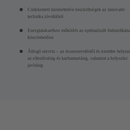
Csökkentett üzemeltetési összköltségek az innovatív
technika jóvoltából
Energiatakarékos működés az optimalizált hidraulikán
köszönhetően
Átfogó szerviz – az összeszereléstől és üzembe helyez
az ellenőrzésig és karbantartásig, valamint a helyszíni
javításig