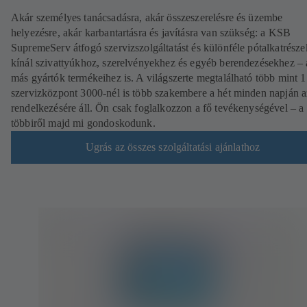
Akár személyes tanácsadásra, akár összeszerelésre és üzembe
helyezésre, akár karbantartásra és javításra van szükség: a KSB
SupremeServ átfogó szervizszolgáltatást és különféle pótalkatrésze
kínál szivattyúkhoz, szerelvényekhez és egyéb berendezésekhez – 
más gyártók termékeihez is. A világszerte megtalálható több mint 
szervizközpont 3000-nél is több szakembere a hét minden napján 
rendelkezésére áll. Ön csak foglalkozzon a fő tevékenységével – a
többiről majd mi gondoskodunk.
Ugrás az összes szolgáltatási ajánlathoz