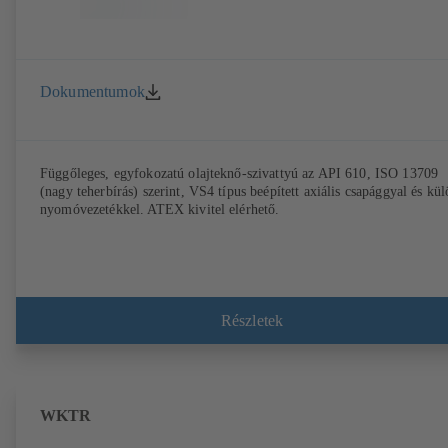
Dokumentumok
Függőleges, egyfokozatú olajteknő-szivattyú az API 610, ISO 13709
(nagy teherbírás) szerint, VS4 típus beépített axiális csapággyal és kü
nyomóvezetékkel. ATEX kivitel elérhető.
Részletek
WKTR