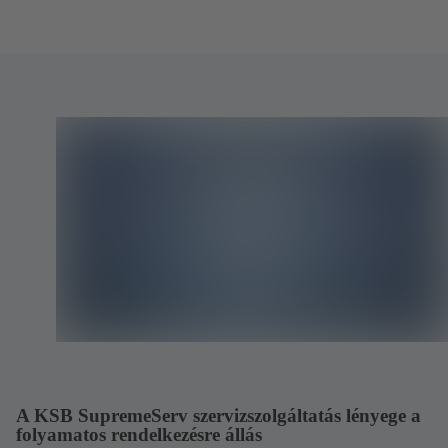
A KSB SupremeServ szervizszolgáltatás lényege a
folyamatos rendelkezésre állás