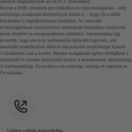
amelyek meghatározzák az Ön FCC-folyamatait.
Bízzon a KSB szivattyúk precizitásában és robusztusságában – még
szélsőséges krakkolási körülmények között is –, hogy Ön a többi
folyamattal is foglalkozhasson üzemében. Az innovatív
technológiánknak köszönhetően optimalizált hidraulikus rendszerek
teszik lehetővé az energiahatékony működést. Szivattyúinkat úgy
terveztük, hogy alacsony karbantartási igényűek legyenek, ami
maximális rendelkezésre állást és alacsonyabb összköltséget biztosít.
A kiválasztás csak a kezdet. Minden szolgáltatási igényt kielégítünk a
telepítéstől és üzembe helyezéstől kezdve a berendezések ellenőrzéséig
és karbantartásáig. Ha javításra van szüksége, mindig ott vagyunk az
Ön számára.
Lépjen velünk kapcsolatba.