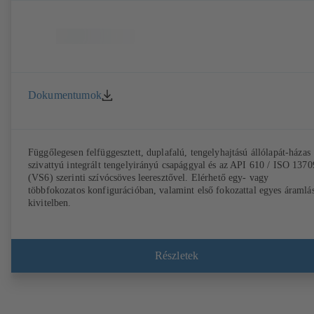
Dokumentumok
Függőlegesen felfüggesztett, duplafalú, tengelyhajtású állólapát-házas
szivattyú integrált tengelyirányú csapággyal és az API 610 / ISO 1370
(VS6) szerinti szívócsöves leeresztővel. Elérhető egy- vagy
többfokozatos konfigurációban, valamint első fokozattal egyes áramlá
kivitelben.
Részletek