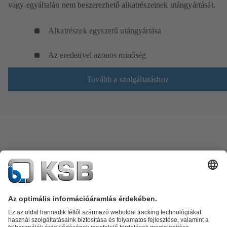
vagy egyáltalán nem beszerezhető alkatrészeinek utángyártását.
Alkatrészek egyszerű utángyártása
Az eredetivel azonos minőség
Tovább a szolgáltatáshoz