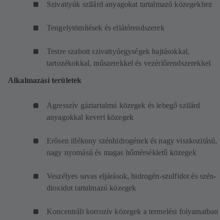
Szivattyúk szilárd anyagokat tartalmazó közegekhez
Tengelytömítések és ellátórendszerek
Testre szabott szivattyúegységek hajtásokkal,
tartozékokkal, műszerekkel és vezérlőrendszerekkel
Alkalmazási területek
Agresszív gáztartalmú közegek és lebegő szilárd
anyagokkal kevert közegek
Erősen illékony szénhidrogének és nagy viszkozitású,
nagy nyomású és magas hőmérsékletű közegek
Veszélyes savas eljárások, hidrogén-szulfidot és szén-
dioxidot tartalmazó közegek
Koncentrált korrozív közegek a termelési folyamatban