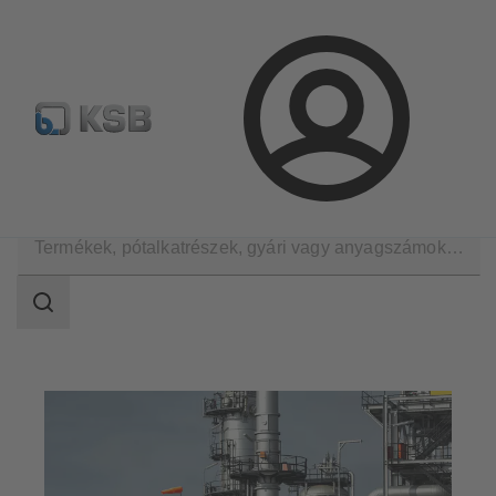
Hírlevél
Termékkonfiguráció
Termékek keresése
Bejelentkezés
Alkalmazási területek
Olaj- és gázipar
Olefinek
Keresési
tartomány
Keresési
tartomány