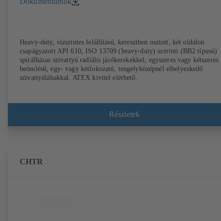
Dokumentumok
Heavy-duty, vízszintes felállítású, keresztben osztott, két oldalon
csapágyazott API 610, ISO 13709 (heavy-duty) szerinti (BB2 típusú)
spirálházas szivattyú radiális járókerekekkel, egyszeres vagy kétszeres
beömlésű, egy- vagy kétfokozatú, tengelyközépnél elhelyezkedő
szivattyúlábakkal. ATEX kivitel elérhető.
Részletek
CHTR