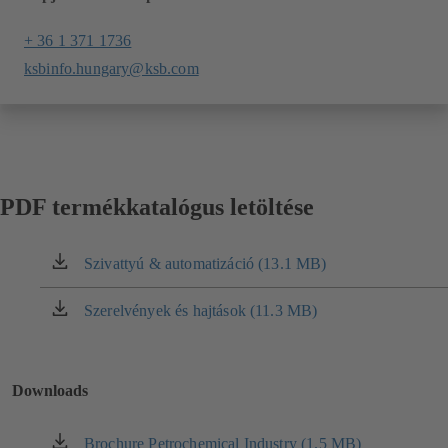
+ 36 1 371 1736
ksbinfo.hungary@ksb.com
PDF termékkatalógus letöltése
Szivattyú & automatizáció (13.1 MB)
(új
lapon
nyílik
Szerelvények és hajtások (11.3 MB)
(új
meg)
lapon
nyílik
meg)
Downloads
Brochure Petrochemical Industry (1.5 MB)
(új