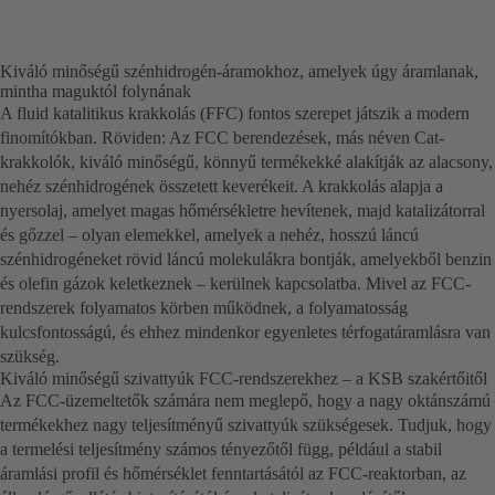
Kiváló minőségű szénhidrogén-áramokhoz, amelyek úgy áramlanak,
mintha maguktól folynának
A fluid katalitikus krakkolás (FFC) fontos szerepet játszik a modern
finomítókban. Röviden: Az FCC berendezések, más néven Cat-
krakkolók, kiváló minőségű, könnyű termékekké alakítják az alacsony,
nehéz szénhidrogének összetett keverékeit. A krakkolás alapja a
nyersolaj, amelyet magas hőmérsékletre hevítenek, majd katalizátorral
és gőzzel – olyan elemekkel, amelyek a nehéz, hosszú láncú
szénhidrogéneket rövid láncú molekulákra bontják, amelyekből benzin
és olefin gázok keletkeznek – kerülnek kapcsolatba. Mivel az FCC-
rendszerek folyamatos körben működnek, a folyamatosság
kulcsfontosságú, és ehhez mindenkor egyenletes térfogatáramlásra van
szükség.
Kiváló minőségű szivattyúk FCC-rendszerekhez – a KSB szakértőitől
Az FCC-üzemeltetők számára nem meglepő, hogy a nagy oktánszámú
termékekhez nagy teljesítményű szivattyúk szükségesek. Tudjuk, hogy
a termelési teljesítmény számos tényezőtől függ, például a stabil
áramlási profil és hőmérséklet fenntartásától az FCC-reaktorban, az