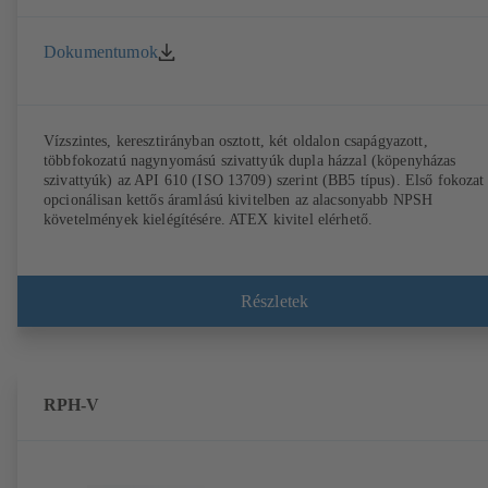
Dokumentumok
Vízszintes, keresztirányban osztott, két oldalon csapágyazott,
többfokozatú nagynyomású szivattyúk dupla házzal (köpenyházas
szivattyúk) az API 610 (ISO 13709) szerint (BB5 típus). Első fokozat
opcionálisan kettős áramlású kivitelben az alacsonyabb NPSH
követelmények kielégítésére. ATEX kivitel elérhető.
Részletek
RPH-V