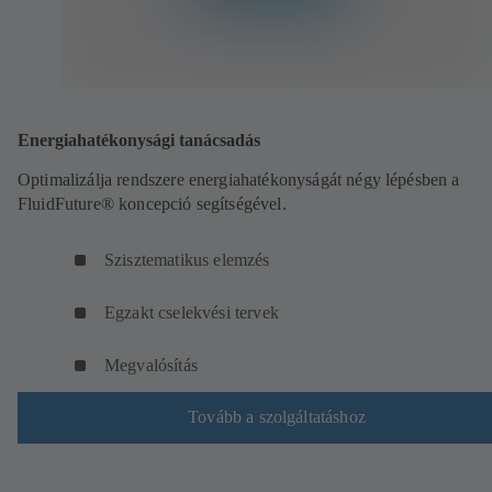
Energiahatékonysági tanácsadás
Optimalizálja rendszere energiahatékonyságát négy lépésben a
FluidFuture® koncepció segítségével.
Szisztematikus elemzés
Egzakt cselekvési tervek
Megvalósítás
Tovább a szolgáltatáshoz