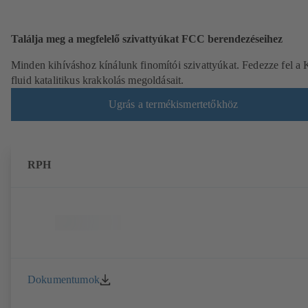
Találja meg a megfelelő szivattyúkat FCC berendezéseihez
Minden kihíváshoz kínálunk finomítói szivattyúkat. Fedezze fel a
fluid katalitikus krakkolás megoldásait.
Ugrás a termékismertetőkhöz
RPH
Dokumentumok