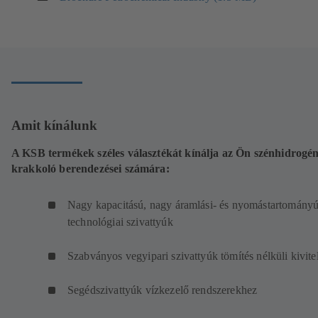
lapon
nyílik
meg)
Amit kínálunk
A KSB termékek széles választékát kínálja az Ön szénhidrogén
krakkoló berendezései számára:
Nagy kapacitású, nagy áramlási- és nyomástartomány
technológiai szivattyúk
Szabványos vegyipari szivattyúk tömítés nélküli kivite
Segédszivattyúk vízkezelő rendszerekhez