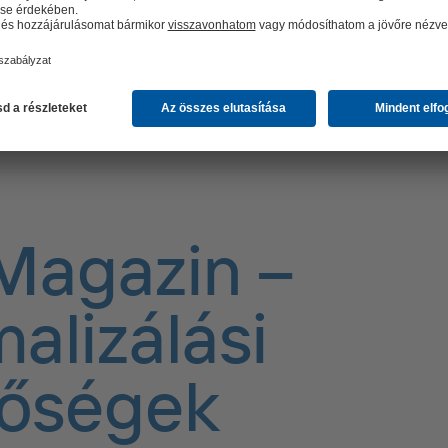
Magazin –
alizálási
tőségek