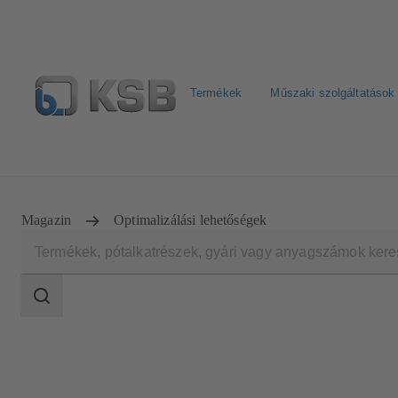
Termékek
Műszaki szolgáltatások
Hírlevél
Termékkonfiguráció
Termékek keresése
Magazin
Optimalizálási lehetőségek
Keresési
tartomány
Keresési
tartomány