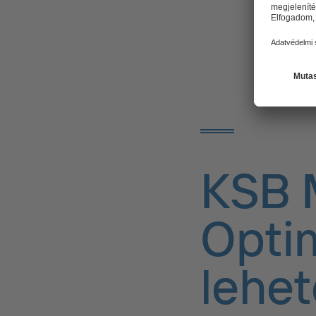
KSB 
Optim
lehe