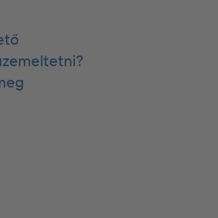
ető
zemeltetni?
 meg