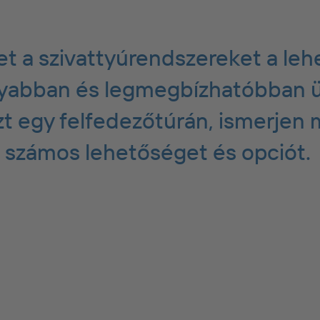
t a szivattyúrendszereket a leh
yabban és legmegbízhatóbban ü
t egy felfedezőtúrán, ismerjen
 számos lehetőséget és opciót.