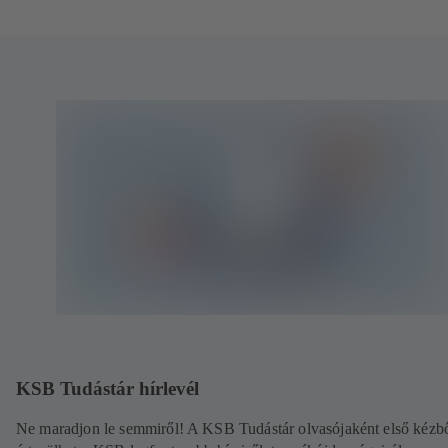
KSB Tudástár hírlevél
Ne maradjon le semmiről! A KSB Tudástár olvasójaként első kézb