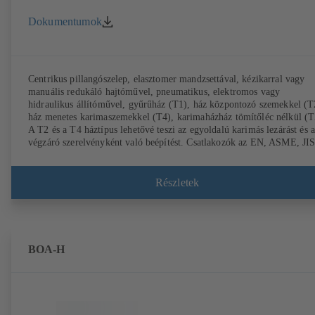
Dokumentumok
Centrikus pillangószelep, elasztomer mandzsettával, kézikarral vagy
manuális redukáló hajtóművel, pneumatikus, elektromos vagy
hidraulikus állítóművel, gyűrűház (T1), ház központozó szemekkel (T
ház menetes karimaszemekkel (T4), karimaházház tömítőléc nélkül (T
A T2 és a T4 háztípus lehetővé teszi az egyoldalú karimás lezárást és a
végzáró szerelvényként való beépítést. Csatlakozók az EN, ASME, JI
előírások szerint
Részletek
BOA-H