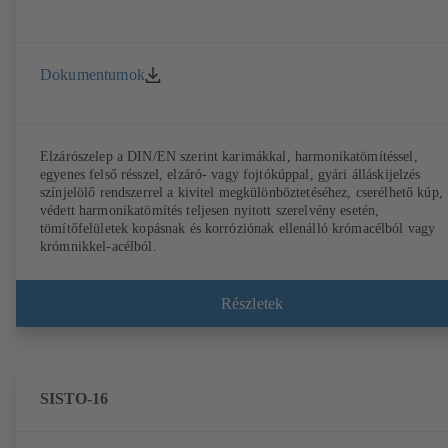
Dokumentumok
Elzárószelep a DIN/EN szerint karimákkal, harmonikatömítéssel,
egyenes felső résszel, elzáró- vagy fojtókúppal, gyári álláskijelzés
színjelölő rendszerrel a kivitel megkülönböztetéséhez, cserélhető kúp,
védett harmonikatömítés teljesen nyitott szerelvény esetén,
tömítőfelületek kopásnak és korróziónak ellenálló krómacélból vagy
krómnikkel-acélból.
Részletek
SISTO-16