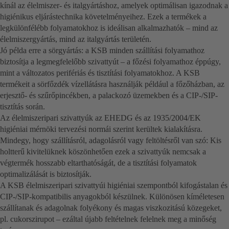
kínál az élelmiszer- és italgyártáshoz, amelyek optimálisan igazodnak a
higiénikus eljárástechnika követelményeihez. Ezek a termékek a
legkülönfélébb folyamatokhoz is ideálisan alkalmazhatók – mind az
élelmiszergyártás, mind az italgyártás területén.
Jó példa erre a sörgyártás: a KSB minden szállítási folyamathoz
biztosítja a legmegfelelőbb szivattyút – a főzési folyamathoz éppúgy,
mint a változatos perifériás és tisztítási folyamatokhoz. A KSB
termékeit a sörfőzdék vízellátásra használják például a főzőházban, az
erjesztő- és szűrőpincékben, a palackozó üzemekben és a CIP-/SIP-
tisztítás során.
Az élelmiszeripari szivattyúk az EHEDG és az 1935/2004/EK
higiéniai mérnöki tervezési normái szerint kerültek kialakításra.
Mindegy, hogy szállításról, adagolásról vagy feltöltésről van szó: Kis
holtterű kivitelüknek köszönhetően ezek a szivattyúk nemcsak a
végtermék hosszabb eltarthatóságát, de a tisztítási folyamatok
optimalizálását is biztosítják.
A KSB élelmiszeripari szivattyúi higiéniai szempontból kifogástalan és
CIP-/SIP-kompatibilis anyagokból készülnek. Különösen kíméletesen
szállítanak és adagolnak folyékony és magas viszkozitású közegeket,
pl. cukorszirupot – ezáltal újabb feltételnek felelnek meg a minőség