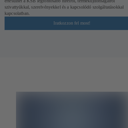
értesülhet a KSB legfontosabb híreiről, termékújdonságairól
szivattyúkkal, szerelvényekkel és a kapcsolódó szolgáltatásokkal
kapcsolatban.
Iratkozzon fel most!