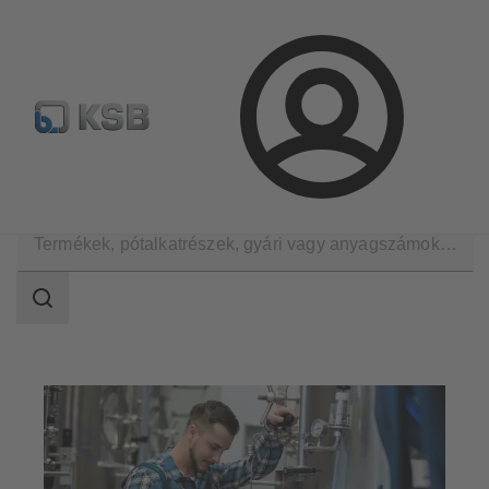
Hírlevél
Termékkonfiguráció
Termékek keresése
Bejelentkezés
Alkalmazási területek
Ipar
Élelmiszeripar és italgyártás
Keresési
tartomány
Keresési
tartomány