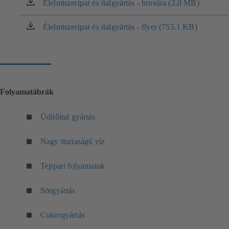
Élelmiszeripar és italgyártás - brosúra (2.0 MB)
(új
lapon
nyílik
Élelmiszeripar és italgyártás - flyer (755.1 KB)
(új
meg)
lapon
nyílik
meg)
Folyamatábrák
(
Üdítőital gyártás
ú
j
(
Nagy tisztaságú víz
l
ú
a
j
(
Tejipari folyamatok
p
l
ú
o
a
j
(
Sörgyártás
n
p
l
ú
n
o
a
j
(
Cukorgyártás
y
n
p
l
ú
í