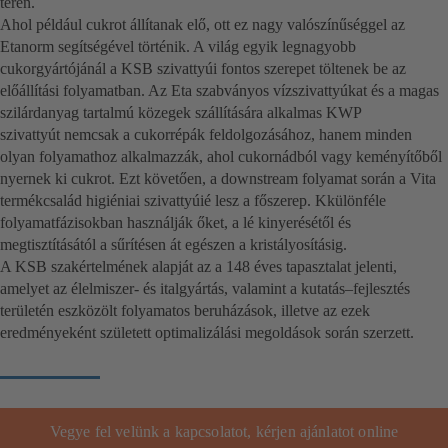
terén.
Ahol például cukrot állítanak elő, ott ez nagy valószínűséggel az
Etanorm segítségével történik. A világ egyik legnagyobb
cukorgyártójánál a KSB szivattyúi fontos szerepet töltenek be az
előállítási folyamatban. Az Eta szabványos vízszivattyúkat és a magas
szilárdanyag tartalmú közegek szállítására alkalmas KWP
szivattyút nemcsak a cukorrépák feldolgozásához, hanem minden
olyan folyamathoz alkalmazzák, ahol cukornádból vagy keményítőből
nyernek ki cukrot. Ezt követően, a downstream folyamat során a Vita
termékcsalád higiéniai szivattyúié lesz a főszerep. Kkülönféle
folyamatfázisokban használják őket, a lé kinyerésétől és
megtisztításától a sűrítésen át egészen a kristályosításig.
A KSB szakértelmének alapját az a 148 éves tapasztalat jelenti,
amelyet az élelmiszer- és italgyártás, valamint a kutatás–fejlesztés
területén eszközölt folyamatos beruházások, illetve az ezek
eredményeként született optimalizálási megoldások során szerzett.
Vegye fel velünk a kapcsolatot, kérjen ajánlatot online