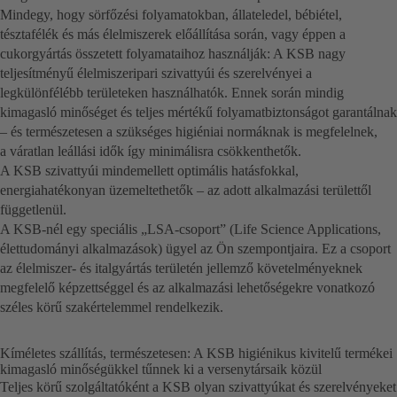
Mindegy, hogy sörfőzési folyamatokban, állateledel, bébiétel,
tésztafélék és más élelmiszerek előállítása során, vagy éppen a
cukorgyártás összetett folyamataihoz használják: A KSB nagy
teljesítményű élelmiszeripari szivattyúi és szerelvényei a
legkülönfélébb területeken használhatók. Ennek során mindig
kimagasló minőséget és teljes mértékű folyamatbiztonságot garantálnak
– és természetesen a szükséges higiéniai normáknak is megfelelnek,
a váratlan leállási idők így minimálisra csökkenthetők.
A KSB szivattyúi mindemellett optimális hatásfokkal,
energiahatékonyan üzemeltethetők – az adott alkalmazási területtől
függetlenül.
A KSB-nél egy speciális „LSA-csoport” (Life Science Applications,
élettudományi alkalmazások) ügyel az Ön szempontjaira. Ez a csoport
az élelmiszer- és italgyártás területén jellemző követelményeknek
megfelelő képzettséggel és az alkalmazási lehetőségekre vonatkozó
széles körű szakértelemmel rendelkezik.
Kíméletes szállítás, természetesen: A KSB higiénikus kivitelű termékei
kimagasló minőségükkel tűnnek ki a versenytársaik közül
Teljes körű szolgáltatóként a KSB olyan szivattyúkat és szerelvényeket