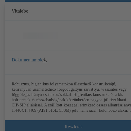
Vitalobe
Dokumentumok
Robusztus, higiénikus folyamatokba illeszthető konstrukciójú,
kétirányúan üzemeltethető forgódugattyús szivattyú, vízszintes vagy
függőleges irányú csatlakozásokkal. Higiénikus konstrukció, a kis
holtterének és résszabadságának köszönhetően nagyon jól tisztítható
CIP/SIP eljárással. A szállított közeggel érintkező összes alkatrész any
1.4404/1.4409 (AISI 316L/CF3M) jelű nemesacél; különböző alakú
forgórészekkel, tengelytömítésekkel és folyamatcsatlakozókkal elérhet
Szivattyú gépegységként felállítható hajtóművel és normmotorral. A
szivattyú elasztomerje megfelel az FDA és az EN 1935/2004
Részletek