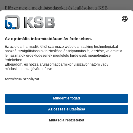
Előzze meg a meghibásodásokat és leállásokat a KSB
Guard felhőalapú monitoring rendszerével, melynek segítéségvel
folyamatosan nyomon követheti szivattyúi működését:
Észlelje a változásokat időben
Kerülje el a meghibásodásokat
Tovább a szolgáltatáshoz