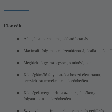
Előnyök
A higiéniai normák megbízható betartása
Maximális folyamat- és üzembiztonság leállási idők n
Megbízható gyártás egységes minőségben
Költségkímélő folyamatok a hosszú élettartamú,
szervizbarát termékeknek köszönhetően
Költségek megtakarítása az energiahatékony
folyamatoknak köszönhetően
Szivattyúk a higiéniai terület számára és perifériás