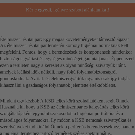
Kérje egyedi, igényre szabott ajánlatunkat!
Élelmiszer- és italipar: Egy magas követelményeket támasztó ágazat
Az élelmiszer- és italipar területén komoly higiéniai normáknak kell
megfelelni. Fontos, hogy a berendezések és komponensek mindenkor
biztonságos gyártást és egységes minőséget garantáljanak. Éppen ezért
ezen a területen nagy a kereslet az olyan minőségi szivattyúk iránt,
amelyek leállási idők nélküli, nagy fokú folyamatbiztonságról
gondoskodnak. Az ital- és élelmiszergyártók ugyanis csak így tudják
kihasználni a gazdaságos folyamatok jelentette értéktöbbletet.
Mindent egy kézből: A KSB teljes körű szolgáltatóként segít Önnek
Használja ki, hogy a KSB az élelmiszeripar és italgyártás teljes körű
szolgáltatójaként egyaránt szakosodott a higiéniai portfólióra és a
másodlagos folyamatokra. Ily módon a KSB nemcsak szivattyúkat és
szerelvényeket tud kínálni Önnek a perifériás berendezésekhez, hanem
a higiéniai területhez tartozó termékek széles spektrumát is.