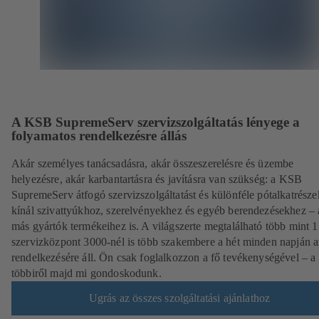
A KSB SupremeServ szervizszolgáltatás lényege a
folyamatos rendelkezésre állás
Akár személyes tanácsadásra, akár összeszerelésre és üzembe
helyezésre, akár karbantartásra és javításra van szükség: a KSB
SupremeServ átfogó szervizszolgáltatást és különféle pótalkatrésze
kínál szivattyúkhoz, szerelvényekhez és egyéb berendezésekhez – 
más gyártók termékeihez is. A világszerte megtalálható több mint 
szervizközpont 3000-nél is több szakembere a hét minden napján 
rendelkezésére áll. Ön csak foglalkozzon a fő tevékenységével – a
többiről majd mi gondoskodunk.
Ugrás az összes szolgáltatási ajánlathoz