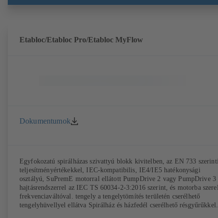
előírásainak. Kiegészítőként többek között szállító kocsi, fűthető
burkolat vagy burkolatfedél és túlnyomás-biztosítás is kapható. ATEX
kivitel elérhető.
Etabloc/Etabloc Pro/Etabloc MyFlow
Dokumentumok
Egyfokozatú spirálházas szivattyú blokk kivitelben, az EN 733 szerint
teljesítményértékekkel, IEC-kompatibilis, IE4/IE5 hatékonysági
osztályú, SuPremE motorral ellátott PumpDrive 2 vagy PumpDrive 3
hajtásrendszerrel az IEC TS 60034-2-3:2016 szerint, és motorba szerel
frekvenciaváltóval. tengely a tengelytömítés területén cserélhető
tengelyhüvellyel ellátva Spirálház és házfedél cserélhető résgyűrűkkel.
Spirálház öntött szivattyútalpakkal a B, C és S kivitel esetén. IEC 60