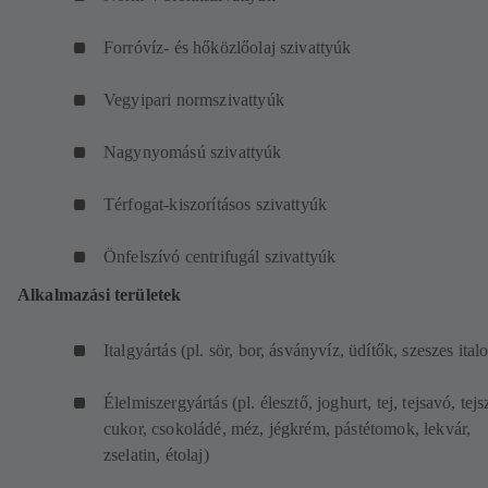
Forróvíz- és hőközlőolaj szivattyúk
Vegyipari normszivattyúk
Nagynyomású szivattyúk
Térfogat-kiszorításos szivattyúk
Önfelszívó centrifugál szivattyúk
Alkalmazási területek
Italgyártás (pl. sör, bor, ásványvíz, üdítők, szeszes ital
Élelmiszergyártás (pl. élesztő, joghurt, tej, tejsavó, tejs
cukor, csokoládé, méz, jégkrém, pástétomok, lekvár,
zselatin, étolaj)