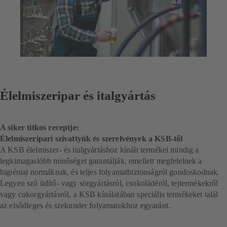
Élelmiszeripar és italgyártás
A siker titkos receptje:
Élelmiszeripari szivattyúk és szerelvények a KSB-től
A KSB élelmiszer- és italgyártáshoz kínált termékei mindig a
legkimagaslóbb minőséget garantálják, emellett megfelelnek a
higiéniai normáknak, és teljes folyamatbiztonságról gondoskodnak.
Legyen szó üdítő- vagy sörgyártásról, csokoládéról, tejtermékekről
vagy cukorgyártásról, a KSB kínálatában speciális termékeket talál
az elsődleges és szekunder folyamatokhoz egyaránt.