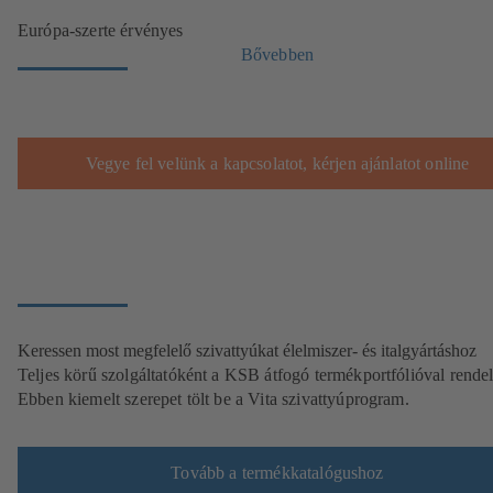
Európa-szerte érvényes
Bővebben
Vegye fel velünk a kapcsolatot, kérjen ajánlatot online
Keressen most megfelelő szivattyúkat élelmiszer- és italgyártáshoz
Teljes körű szolgáltatóként a KSB átfogó termékportfólióval rende
Ebben kiemelt szerepet tölt be a Vita szivattyúprogram.
Tovább a termékkatalógushoz