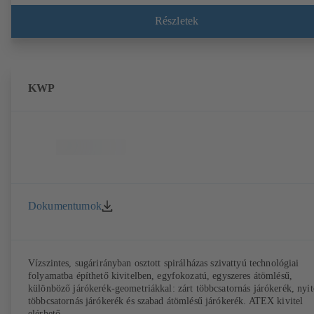
szabványnak megfelelő rögzítési pontok, burkolat mérete a
DIN V 42673 (07-2011) szabvány szerint. ATEX kivitel elérhető. Jóva
Részletek
az ErP-szabályozások hatékonysági követelményei előtt.
KWP
Dokumentumok
Vízszintes, sugárirányban osztott spirálházas szivattyú technológiai
folyamatba építhető kivitelben, egyfokozatú, egyszeres átömlésű,
különböző járókerék-geometriákkal: zárt többcsatornás járókerék, nyit
többcsatornás járókerék és szabad átömlésű járókerék. ATEX kivitel
elérhető.