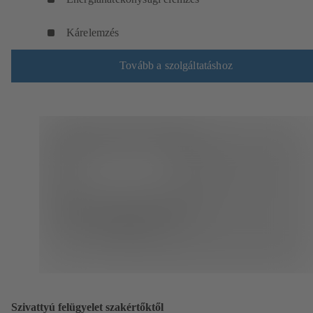
Kárelemzés
Tovább a szolgáltatáshoz
Szivattyú felügyelet szakértőktől