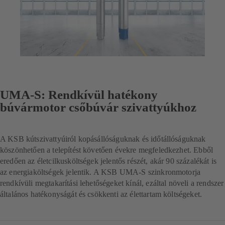
UMA-S: Rendkívül hatékony
búvármotor csőbúvár szivattyúkhoz
A KSB kútszivattyúiról kopásállóságuknak és időtállóságuknak
köszönhetően a telepítést követően évekre megfeledkezhet. Ebből
eredően az életcilkusköltségek jelentős részét, akár 90 százalékát is
az energiaköltségek jelentik. A KSB UMA-S szinkronmotorja
rendkívüli megtakarítási lehetőségeket kínál, ezáltal növeli a rendszer
általános hatékonyságát és csökkenti az élettartam költségeket.