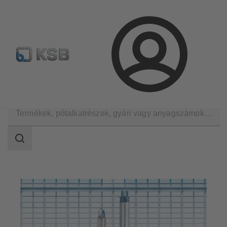
Hírlevél
Termékkonfiguráció
Termékek keresése
Bejelentkezés
Szoftver és know-how
Elemző eszközök
UMA-S
Keresési
tartomány
Keresési
tartomány