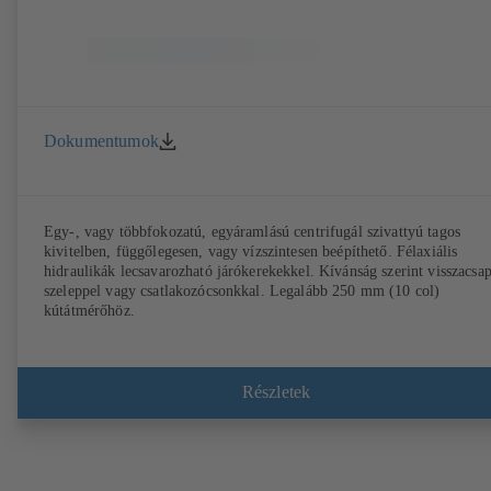
Dokumentumok
Egy-, vagy többfokozatú, egyáramlású centrifugál szivattyú tagos
kivitelben, függőlegesen, vagy vízszintesen beépíthető. Félaxiális
hidraulikák lecsavarozható járókerekekkel. Kívánság szerint visszacsa
szeleppel vagy csatlakozócsonkkal. Legalább 250 mm (10 col)
kútátmérőhöz.
Részletek