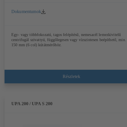
Dokumentumok
Egy- vagy többfokozatú, tagos felépítésű, nemesacél lemezkivitelű
centrifugál szivattyú, függőlegesen vagy vízszintesen beépíthető, min.
150 mm (6 col) kútátmérőhöz.
Részletek
UPA 200 / UPA S 200