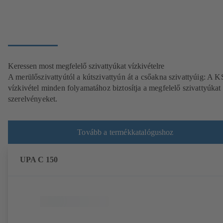
Keressen most megfelelő szivattyúkat vízkivételre
A merülőszivattyútól a kútszivattyún át a csőakna szivattyúig: A 
vízkivétel minden folyamatához biztosítja a megfelelő szivattyúkat
szerelvényeket.
Tovább a termékkatalógushoz
UPA C 150