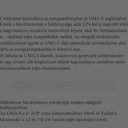
Csökkentse minimálisra az energiaköltségeket az UMA-S segítségével
Ennek a búvármotornak a hatékonysága akár 12%-kal is nagyobb lehet
a hagyományos aszinkron motorokhoz képest, akár fix fordulatszámon
is – ráadásul teljes kompatibilitás mellett. Az integrált fordulatszám-
szabályozással együtt az UMA-S által optimalizált szivattyúüzem akár
40%-os energiamegtakarítást is lehetővé tesz.
Itt láthatja az UMA-S állandó, mágnesesen gerjesztett szinkronmotor
és egy rövidre zárt forgórésszel ellátott hagyományos aszinkron motor
összehasonlítását teljes fordulatszámon.
Működtesse búvármotoros szivattyúját minden eddiginél
hatékonyabban
Az UMA-S a 6“ és 8“ colos kútszivattyúkhoz érhető el. Ezáltal a
búvármotor a 4,5 és 150 kW közötti teljes tartományt lefedi.