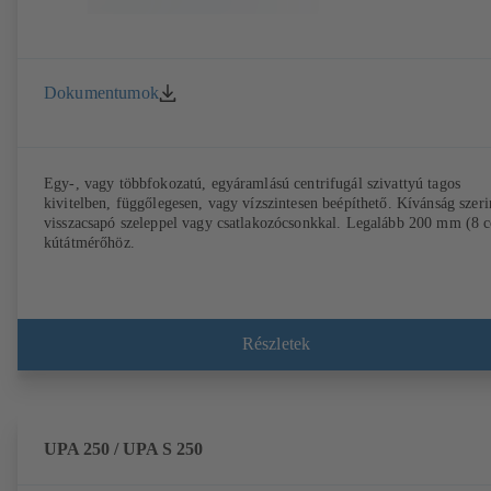
Dokumentumok
Egy-, vagy többfokozatú, egyáramlású centrifugál szivattyú tagos
kivitelben, függőlegesen, vagy vízszintesen beépíthető. Kívánság szeri
visszacsapó szeleppel vagy csatlakozócsonkkal. Legalább 200 mm (8 c
kútátmérőhöz.
Részletek
UPA 250 / UPA S 250