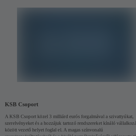
KSB Csoport
A KSB Csoport közel 3 milliárd eurós forgalmával a szivattyúkat,
szerelvényeket és a hozzájuk tartozó rendszereket kínáló vállalkoz
között vezető helyet foglal el. A magas színvonalú