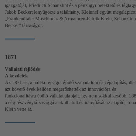
igazgatóját, Friedrich Schanzlint és a pénzügyi befektető és téglag
Jakob Beckert lenyűgözte a találmány. Kleinnel együtt megalapítot
„Frankenthaler Maschinen- & Armaturen-Fabrik Klein, Schanzlin 
Becker” társaságot.
1871
Vállalati fejlődés
A kezdetek
Az 1871-es, a hatékonyságra épülő szabadalom és cégalapítás, ille
azt követő évek kellően megerősítették az innovációra és
funkcionalitásra épülő vállalat alapjait, így nem sokkal később, 18
a cég részvénytársasággá alakulhatott és irányítását az alapító, Joh
Klein vette át.