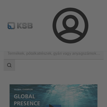
Hírlevél
Termékkonfiguráció
Termékek keresése
Bejelentkezés
A KSB Magyarországon
Keresési
tartomány
Keresési
tartomány