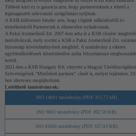
mely átfogóan érvényes világszerte az összes KSB leányvállalatra.
Többek közt ez is garancia arra, hogy partnereinknek a lehető a
legmagasabb színvonalú szolgáltatást nyújtsuk.
A KSB különösen büszke arra, hogy cégünk működéséről és
termékeinkről Partnereink is elismerően nyilatkoznak.
A Paksi Atomerőmű Zrt. 2007-ben adta át a KSB részére megfelel
tanúsítványát, mely szerint a KSB a Paksi Atomerőmű Zrt. valame
biztonsági követelményének megfelel. A tanúsítvány a sikeres
együttműködésnek köszönhetően azóta folyamatosan meghosszabb
került.
2021-ben a KSB Hungary Kft. elnyerte a Magyar Távhőszolgáltat
Szövetségének "Minősített partnere" címét is, melyet lejártakor, 20
ben sikeresen megújítottunk.
Letölthető tanúsítványok:
ISO 14001 tanúsítvány (PDF 355.72 kB)
ISO 9001 tanúsítvány (PDF 392.50 KB)
ISO 45001 tanúsítvány (PDF 337.43 KB)