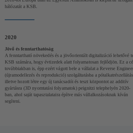
hálózatát a KSB.
2020
Jövő és fenntarthatóság
A fenntartható növekedés és a jövőorientált digitalizáció lehetővé te
KSB számára, hogy évtizedek alatt folyamatosan fejlődjön. Ez a cé
továbbiakban is, épp ezért vágott bele a vállalat a Reverse Enginee
(újramodellezés és reprodukció) szolgáltatásba a pótalkatrészellátá
illetve hozott létre egy új tanácsadói és teszt központot az additív
gyártásra (3D nyomtatási folyamatok) peignitzi telephelyén 2020-
ban, ahol saját tapasztalataira építve más vállalkozásoknak kíván
segíteni.