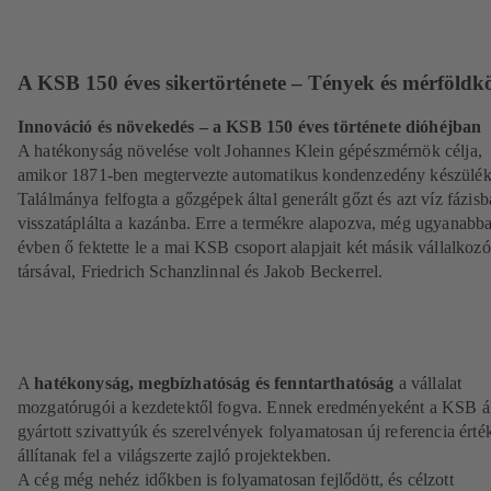
A KSB 150 éves sikertörténete – Tények és mérföldk
Innováció és növekedés – a KSB 150 éves története dióhéjban
A hatékonyság növelése volt Johannes Klein gépészmérnök célja,
amikor 1871-ben megtervezte automatikus kondenzedény készülék
Találmánya felfogta a gőzgépek által generált gőzt és azt víz fázis
visszatáplálta a kazánba. Erre a termékre alapozva, még ugyanabb
évben ő fektette le a mai KSB csoport alapjait két másik vállalkozó
társával, Friedrich Schanzlinnal és Jakob Beckerrel.
A
hatékonyság, megbízhatóság és fenntarthatóság
a vállalat
mozgatórugói a kezdetektől fogva. Ennek eredményeként a KSB ál
gyártott szivattyúk és szerelvények folyamatosan új referencia érté
állítanak fel a világszerte zajló projektekben.
A cég még nehéz időkben is folyamatosan fejlődött, és célzott