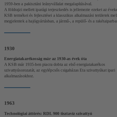
1959-ben a pakisztáni leányvállalat megalapításával.
A földrajzi mellett iparági terjeszkedés is jellemezte ezeket az éveke
KSB termékei és fejlesztései a klasszikus alkalmazási területek mell
megjelentek a hajógyártásban, a jármű-, a repülő- és a rakétaiparban
1930
Energiatakarékosság már az 1930-as évek óta
A KSB már 1935-ben piacra dobta az első energiatakarékos
szivattyúsorozatát, az egylépcsős csigaházas Eta szivattyúkat ipari
alkalmazásokhoz.
1963
Technológiai áttörés: RDL 900 tisztavíz szivattyú