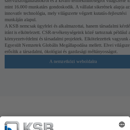
szervizszolgáltatásokról és a kiváló termékminőségről világszerte t
mint 16.000 munkatárs gondoskodik. A vállalat sikerének alapja az
innovatív technológia, mely világszerte végzett kutatás-fejlesztési
munkáján alapul.
A KSB nemcsak ügyfelei és alkalmazottai, hanem társadalmi kérd
iránt is elkötelezett. CSR-tevékenységeink közé tartoznak például 
környezetvédelmi és társadalmi projektek. Elkötelezettek vagyunk 
Egyesült Nemzetek Globális Megállapodása mellett. Elvei világsze
erősítik a társadalmi, ökológiai és gazdasági méltányosságot.
A nemzetközi weboldalra