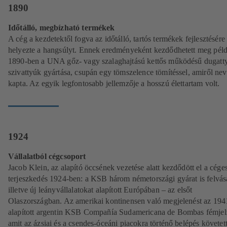
1890
Időtálló, megbízható termékek
A cég a kezdetektől fogva az időtálló, tartós termékek fejlesztésére
helyezte a hangsúlyt. Ennek eredményeként kezdődhetett meg péld
1890-ben a UNA gőz- vagy szalaghajtású kettős működésű dugatt
szivattyúk gyártása, csupán egy tömszelence tömítéssel, amiről nev
kapta. Az egyik legfontosabb jellemzője a hosszú élettartam volt.
1924
Vállalatból cégcsoport
Jacob Klein, az alapító öccsének vezetése alatt kezdődött el a cége
terjeszkedés 1924-ben: a KSB három németországi gyárat is felvásá
illetve új leányvállalatokat alapított Európában – az elsőt
Olaszországban. Az amerikai kontinensen való megjelenést az 194
alapított argentin KSB Compañía Sudamericana de Bombas fémjel
amit az ázsiai és a csendes-óceáni piacokra történő belépés követet