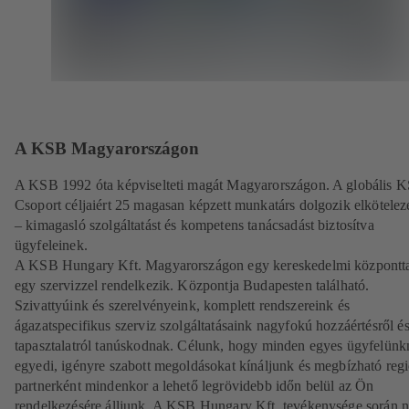
A KSB Magyarországon
A KSB 1992 óta képviselteti magát Magyarországon. A globális 
Csoport céljaiért 25 magasan képzett munkatárs dolgozik elkötelez
– kimagasló szolgáltatást és kompetens tanácsadást biztosítva
ügyfeleinek.
A KSB Hungary Kft. Magyarországon egy kereskedelmi központta
egy szervizzel rendelkezik. Központja Budapesten található.
Szivattyúink és szerelvényeink, komplett rendszereink és
ágazatspecifikus szerviz szolgáltatásaink nagyfokú hozzáértésről é
tapasztalatról tanúskodnak. Célunk, hogy minden egyes ügyfelünk
egyedi, igényre szabott megoldásokat kínáljunk és megbízható regi
partnerként mindenkor a lehető legrövidebb időn belül az Ön
rendelkezésére álljunk. A KSB Hungary Kft. tevékenysége során 