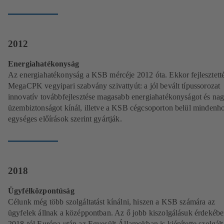
2012
Energiahatékonyság
Az energiahatékonyság a KSB mércéje 2012 óta. Ekkor fejlesztetté
MegaCPK vegyipari szabvány szivattyút: a jól bevált típussorozat
innovatív továbbfejlesztése magasabb energiahatékonyságot és na
üzembiztonságot kínál, illetve a KSB cégcsoporton belül mindenho
egységes előírások szerint gyártják.
2018
Ügyfélközpontúság
Célunk még több szolgáltatást kínálni, hiszen a KSB számára az
ügyfelek állnak a középpontban. Az ő jobb kiszolgálásuk érdekéb
2018-tól Európa után az Egyesült Államokban is kiépítette szolgált