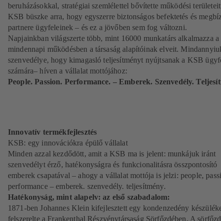
beruházásokkal, stratégiai szemlélettel bővítette működési területeit
KSB büszke arra, hogy egyszerre biztonságos befektetés és megbí
partnere ügyfeleinek – és ez a jövőben sem fog változni.
Napjainkban világszerte több, mint 16000 munkatárs alkalmazza a
mindennapi működésben a társaság alapítóinak elveit. Mindannyiu
szenvedélye, hogy kimagasló teljesítményt nyújtsanak a KSB ügyf
számára– híven a vállalat mottójához:
People. Passion. Performance. – Emberek. Szenvedély. Teljesí
Innovatív termékfejlesztés
KSB: egy innovációkra épülő vállalat
Minden azzal kezdődött, amit a KSB ma is jelent: munkájuk iránt
szenvedélyt érző, hatékonyságra és funkcionalitásra összpontosító
emberek csapatával – ahogy a vállalat mottója is jelzi: people, pass
performance – emberek. szenvedély. teljesítmény.
Hatékonyság, mint alapelv: az első szabadalom:
1871-ben Johannes Klein kifejlesztett egy kondenzedény készüléke
felszerelte a Frankenthal Részvénytársaság Sörfőzdében. A sörfőz