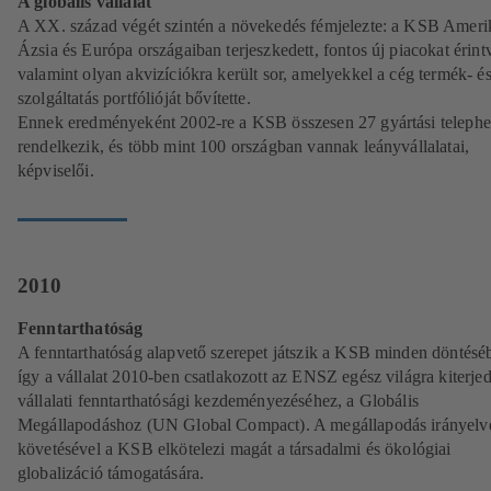
A globális vállalat
A XX. század végét szintén a növekedés fémjelezte: a KSB Ameri
Ázsia és Európa országaiban terjeszkedett, fontos új piacokat érint
valamint olyan akvizíciókra került sor, amelyekkel a cég termék- é
szolgáltatás portfólióját bővítette.
Ennek eredményeként 2002-re a KSB összesen 27 gyártási telephe
rendelkezik, és több mint 100 országban vannak leányvállalatai,
képviselői.
2010
Fenntarthatóság
A fenntarthatóság alapvető szerepet játszik a KSB minden döntésé
így a vállalat 2010-ben csatlakozott az ENSZ egész világra kiterje
vállalati fenntarthatósági kezdeményezéséhez, a Globális
Megállapodáshoz (UN Global Compact). A megállapodás irányelv
követésével a KSB elkötelezi magát a társadalmi és ökológiai
globalizáció támogatására.