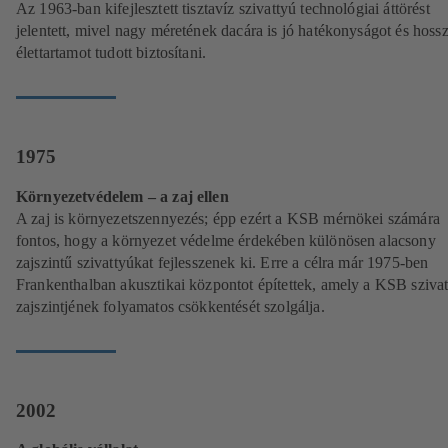
Az 1963-ban kifejlesztett tisztavíz szivattyú technológiai áttörést
jelentett, mivel nagy méretének dacára is jó hatékonyságot és hoss
élettartamot tudott biztosítani.
1975
Környezetvédelem – a zaj ellen
A zaj is környezetszennyezés; épp ezért a KSB mérnökei számára
fontos, hogy a környezet védelme érdekében különösen alacsony
zajszintű szivattyúkat fejlesszenek ki. Erre a célra már 1975-ben
Frankenthalban akusztikai központot építettek, amely a KSB sziva
zajszintjének folyamatos csökkentését szolgálja.
2002