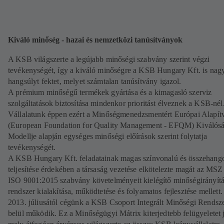
Kiváló minőség - hazai és nemzetközi tanúsítványok
A KSB világszerte a legújabb minőségi szabvány szerint végzi
tevékenységét, így a kiváló minőségre a KSB Hungary Kft. is nag
hangsúlyt fektet, melyet számtalan tanúsítvány igazol.
A prémium minőségű termékek gyártása és a kimagasló szerviz
szolgáltatások biztosítása mindenkor prioritást élveznek a KSB-nél
Vállalatunk éppen ezért a Minőségmenedzsmentért Európai Alapít
(European Foundation for Quality Management - EFQM) Kiválós
Modellje alapján egységes minőségi előírások szerint folytatja
tevékenységét.
A KSB Hungary Kft. feladatainak magas színvonalú és összehango
teljesítése érdekében a társaság vezetése elkötelezte magát az MS
ISO 9001:2015 szabvány követelményeit kielégítő minőségirányítá
rendszer kialakítása, működtetése és folyamatos fejlesztése mellett.
2013. júliusától cégünk a KSB Csoport Integrált Minőségi Rendsz
belül működik. Ez a Minőségügyi Mátrix kiterjedtebb felügyeletet j