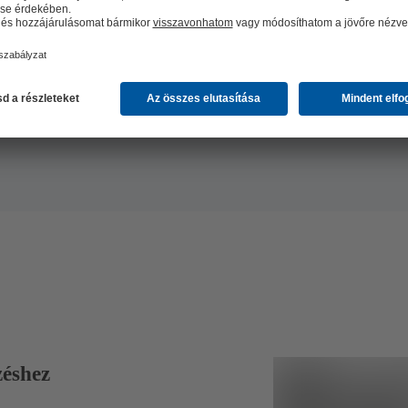
informáci
zéshez