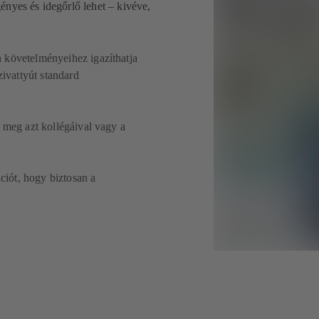
ényes és idegőrlő lehet – kivéve,
n követelményeihez igazíthatja
zivattyút standard
a meg azt kollégáival vagy a
iót, hogy biztosan a