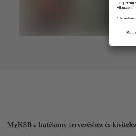
MyKSB a hatékony tervezéshez és kivitele