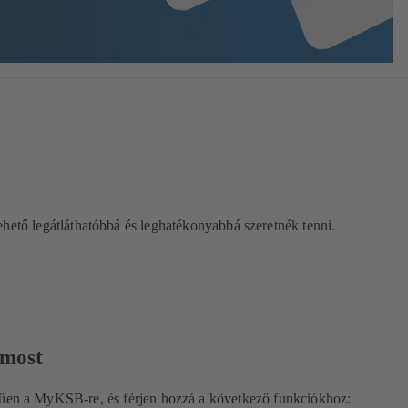
ehető legátláthatóbbá és leghatékonyabbá szeretnék tenni.
 most
rűen a MyKSB-re, és férjen hozzá a következő funkciókhoz: