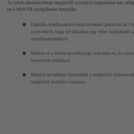
Az adott alkalmazásnak megfelelő szivattyú megtalálása sok időig
ha a MyKSB szolgáltatást használja.
Digitális konfigurációs eszközeinkkel pontosan az Ö
a szivattyút, vagy kiválaszthat egy előre konfigurált s
termékpalettánkból.
Mentse el a kívánt terméket egy watchlist-re, és ossz
beszerzési osztállyal.
Minden termékhez biztosítjuk a megfelelő dokumentác
megfelelő terméket válassza.