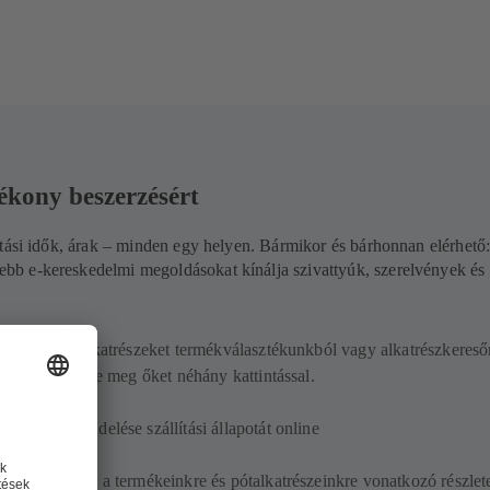
kony beszerzésért
tási idők, árak – minden egy helyen. Bármikor és bárhonnan elérhető:
 e-kereskedelmi megoldásokat kínálja szivattyúk, szerelvények és
ki a kívánt alkatrészeket termékválasztékunkból vagy alkatrészkeres
vel, és rendelje meg őket néhány kattintással.
emmel megrendelése szállítási állapotát online
megtalálhatja a termékeinkre és pótalkatrészeinkre vonatkozó részlet