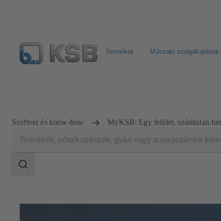
Termékek
Műszaki szolgáltatások
Hírlevél
Termékkonfiguráció
Termékek keresése
Szoftver és know-how
MyKSB: Egy felület, számtalan fu
Keresési
tartomány
Keresési
tartomány