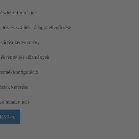
észlet információk
 idők és szállítási állapot ellenőrzése
ásárlási kedvezmény
 és rendelési előzmények
 termékkonfiguráció
észek keresése
ok minden más
yKSB-re