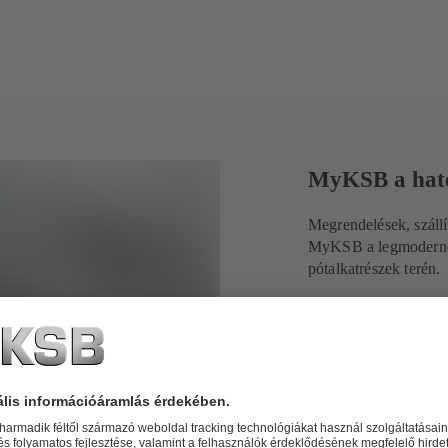
MyKSB a haté
Megrendelések, szállí
MyKSB a legmodernebb
pótalkatrészek terén.
Válassza 
segítségé
Tartsa sz
Bármikor 