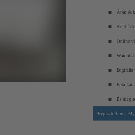
Árak és k
Szállítási
Online v
Watchlist
Digitális
Pótalkatr
És még s
Regisztráljon a M