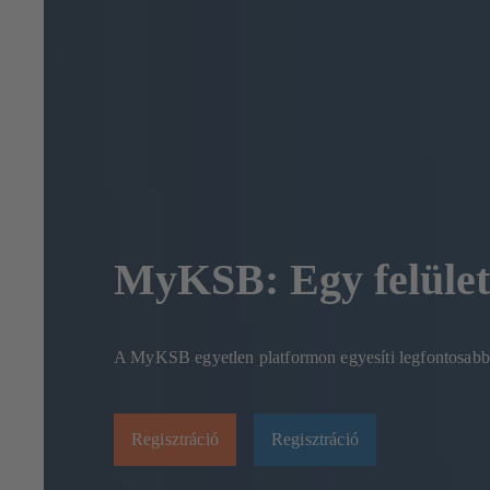
MyKSB: Egy felület
A MyKSB egyetlen platformon egyesíti legfontosabb üz
Regisztráció
Regisztráció