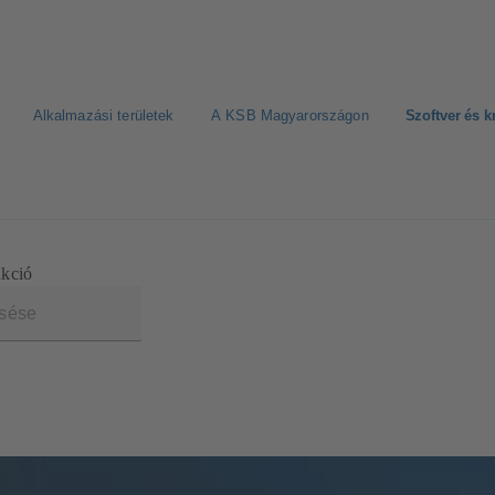
Alkalmazási területek
A KSB Magyarországon
Szoftver és 
nkció