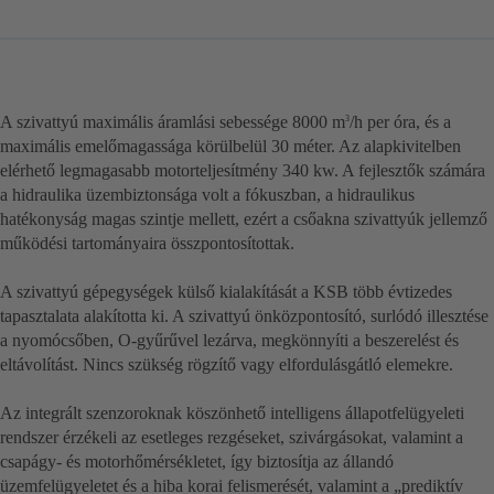
A szivattyú maximális áramlási sebessége 8000 m
/h per óra, és a
3
maximális emelőmagassága körülbelül 30 méter. Az alapkivitelben
elérhető legmagasabb motorteljesítmény 340 kw. A fejlesztők számára
a hidraulika üzembiztonsága volt a fókuszban, a hidraulikus
hatékonyság magas szintje mellett, ezért a csőakna szivattyúk jellemző
működési tartományaira összpontosítottak.
A szivattyú gépegységek külső kialakítását a KSB több évtizedes
tapasztalata alakította ki. A szivattyú önközpontosító, surlódó illesztése
a nyomócsőben, O-gyűrűvel lezárva, megkönnyíti a beszerelést és
eltávolítást. Nincs szükség rögzítő vagy elfordulásgátló elemekre.
Az integrált szenzoroknak köszönhető intelligens állapotfelügyeleti
rendszer érzékeli az esetleges rezgéseket, szivárgásokat, valamint a
csapágy- és motorhőmérsékletet, így biztosítja az állandó
üzemfelügyeletet és a hiba korai felismerését, valamint a „prediktív