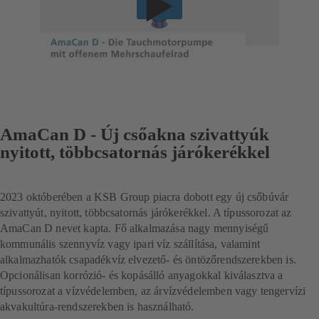
AmaCan D - Új csőakna szivattyúk
nyitott, többcsatornás járókerékkel
2023 októberében a KSB Group piacra dobott egy új csőbúvár
szivattyút, nyitott, többcsatornás járókerékkel. A típussorozat az
AmaCan D nevet kapta. Fő alkalmazása nagy mennyiségű
kommunális szennyvíz vagy ipari víz szállítása, valamint
alkalmazhatók csapadékvíz elvezető- és öntözőrendszerekben is.
Opcionálisan korrózió- és kopásálló anyagokkal kiválasztva a
típussorozat a vízvédelemben, az árvízvédelemben vagy tengervízi
akvakultúra-rendszerekben is használható.