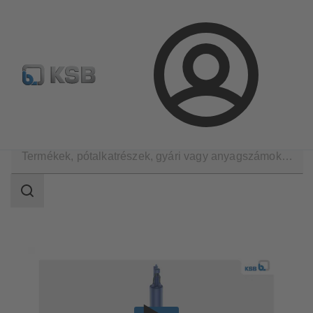
Hírlevél
Termékkonfiguráció
Termékek keresése
Bejelentkezés
A KSB Magyarországon
Hírek
Keresési
tartomány
Keresési
tartomány