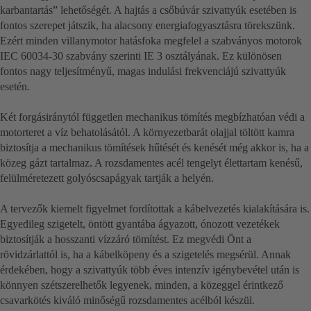
karbantartás” lehetőségét. A hajtás a csőbúvár szivattyúk esetében is
fontos szerepet játszik, ha alacsony energiafogyasztásra törekszünk.
Ezért minden villanymotor hatásfoka megfelel a szabványos motorok
IEC 60034-30 szabvány szerinti IE 3 osztályának. Ez különösen
fontos nagy teljesítményű, magas indulási frekvenciájú szivattyúk
esetén.
Két forgásiránytól független mechanikus tömítés megbízhatóan védi a
motorteret a víz behatolásától. A környezetbarát olajjal töltött kamra
biztosítja a mechanikus tömítések hűtését és kenését még akkor is, ha a
közeg gázt tartalmaz. A rozsdamentes acél tengelyt élettartam kenésű,
felülméretezett golyóscsapágyak tartják a helyén.
A tervezők kiemelt figyelmet fordítottak a kábelvezetés kialakítására is.
Egyedileg szigetelt, öntött gyantába ágyazott, ónozott vezetékek
biztosítják a hosszanti vízzáró tömítést. Ez megvédi Önt a
rövidzárlattól is, ha a kábelköpeny és a szigetelés megsérül. Annak
érdekében, hogy a szivattyúk több éves intenzív igénybevétel után is
könnyen szétszerelhetők legyenek, minden, a közeggel érintkező
csavarkötés kiváló minőségű rozsdamentes acélból készül.