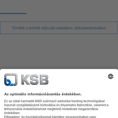
Tovább a termék műszaki adataihoz, dokumentumaihoz