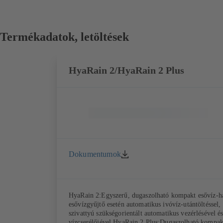
Termékadatok, letöltések
HyaRain 2/HyaRain 2 Plus
Dokumentumok
HyaRain 2:Egyszerű, dugaszolható kompakt esővíz-ha
esővízgyűjtő esetén automatikus ivóvíz-utántöltéssel,
szivattyú szükségorientált automatikus vezérlésével é
vízcserélőjével.HyaRain 2 Plus:Dugaszolható kompakt