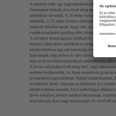
A rendszer lelke egy nagyteljesítményű AmaDrainer 
élettartamot biztosít, és a rövid ideig tartó szárazon f
működésre tervezték. A 20 méter hosszú tápkábel seg
elérhetők. A 15 méter hosszú vízelvezető tömlő mind
amelyek lehetővé teszik, hogy más, azonos tömlőkke
csatlakozóadaptert gyárilag előre felszerelik a szivatt
A szivattyú biztonságosan tárolható és szállítható 
közben a láda durva szűrőként is szolgál, és további 
készlet tartalmaz egy pár biztonsági kesztyűt is. Ezek
biztosítanak még nedves és sáros környezetben is. Op
teszi az árvízvédelmi berendezés működtetését akkor 
A heves esőzéseket rövid ideig tartó, nagy intenzitás
területre korlátozódik. Az ilyen események gyakran 
zivatarokhoz kapcsolódnak. Bárhol kialakulhatnak, é
az emberek életét, valamint az épületeket és a jármű
elmúlt években megnőtt. Ezt a szélsőséges időjárási
heves esőzések jelentős károkat okozhatnak, különös
nem képesek ilyen nagy mennyiségű víz rövid idő alat