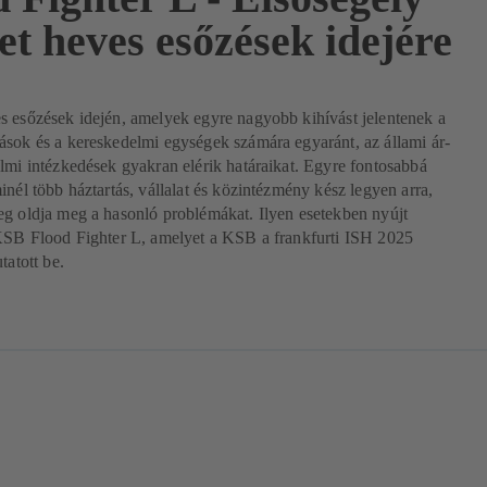
et heves esőzések idejére
s esőzések idején, amelyek egyre nagyobb kihívást jelentenek a
sok és a kereskedelmi egységek számára egyaránt, az állami ár-
lmi intézkedések gyakran elérik határaikat. Egyre fontosabbá
inél több háztartás, vállalat és közintézmény kész legyen arra,
eg oldja meg a hasonló problémákat. Ilyen esetekben nyújt
 KSB Flood Fighter L, amelyet a KSB a frankfurti ISH 2025
tatott be.