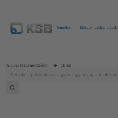
Termékek
Műszaki szolgáltatások
Hírlevél
Termékkonfiguráció
Termékek keresése
A KSB Magyarországon
Hírek
Keresési
tartomány
Keresési
tartomány