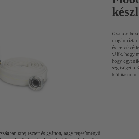
készl
Gyakori heve
magánháztartá
és belvízvéde
válik, hogy m
hogy egyénil
segítséget a
kiállításon mu
ágban kifejlesztett és gyártott, nagy teljesítményű