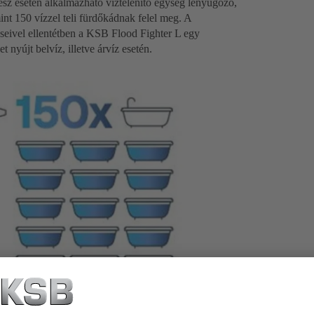
vész esetén alkalmazható víztelenítő egység lenyűgöző,
mint 150 vízzel teli fürdőkádnak felel meg. A
eivel ellentétben a KSB Flood Fighter L egy
 nyújt belvíz, illetve árvíz esetén.