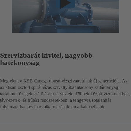
Szervizbarát kivitel, nagyobb
hatékonyság
Megjelent a KSB Omega típusú vízszivattyúinak új generációja. Az
axiálisan osztott spirálházas szivattyúkat alacsony szilárdanyag-
tartalmú közegek szállítására tervezték. Többek között vízművekben,
távvezeték- és hűtési rendszerekben, a tengervíz sótalanítás
folyamataiban, és ipari alkalmazásokban alkalmazhatók.