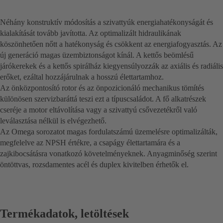
Néhány konstruktív módosítás a szivattyúk energiahatékonyságát és
kialakítását tovább javította. Az optimalizált hidraulikának
köszönhetően nőtt a hatékonyság és csökkent az energiafogyasztás. Az
új generáció magas üzembiztonságot kínál. A kettős beömlésű
járókerekek és a kettős spirálház kiegyensúlyozzák az axiális és radiális
erőket, ezáltal hozzájárulnak a hosszú élettartamhoz.
Az önközpontosító rotor és az önpozicionáló mechanikus tömítés
különösen szervizbaráttá teszi ezt a típuscsaládot. A fő alkatrészek
cseréje a motor eltávolítása vagy a szivattyú csővezetékről való
leválasztása nélkül is elvégezhető.
Az Omega sorozatot magas fordulatszámú üzemelésre optimalizálták,
megfelelve az NPSH értékre, a csapágy élettartamára és a
zajkibocsátásra vonatkozó követelményeknek. Anyagminőség szerint
öntöttvas, rozsdamentes acél és duplex kivitelben érhetők el.
Termékadatok, letöltések