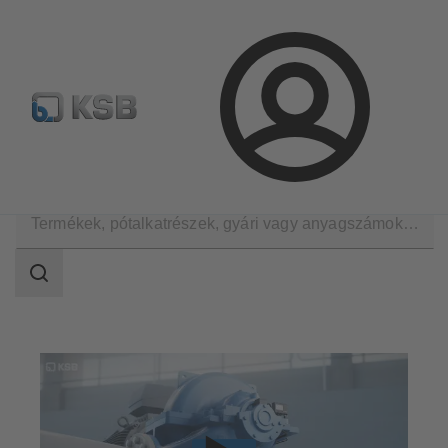
Hírlevél
Termékkonfiguráció
Termékek keresése
Bejelentkezés
A KSB Magyarországon
Hírek
Keresési
tartomány
Keresési
tartomány