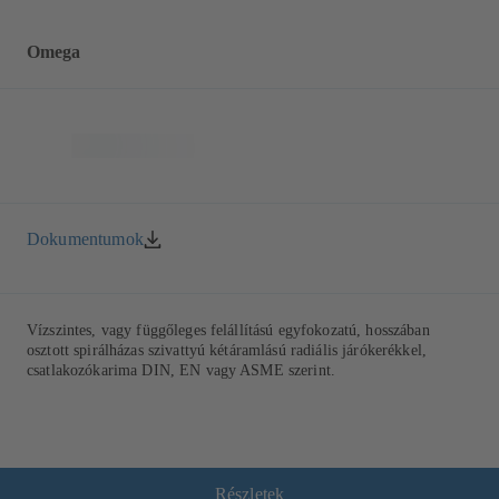
Omega
Dokumentumok
Vízszintes, vagy függőleges felállítású egyfokozatú, hosszában
osztott spirálházas szivattyú kétáramlású radiális járókerékkel,
csatlakozókarima DIN, EN vagy ASME szerint.
Részletek