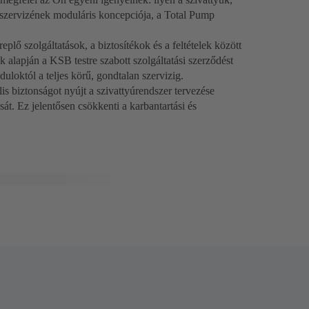
szervizének moduláris koncepciója, a Total Pump
plő szolgáltatások, a biztosítékok és a feltételek között
alapján a KSB testre szabott szolgáltatási szerződést
uloktól a teljes körű, gondtalan szervizig.
iztonságot nyújt a szivattyúrendszer tervezése
sát. Ez jelentősen csökkenti a karbantartási és