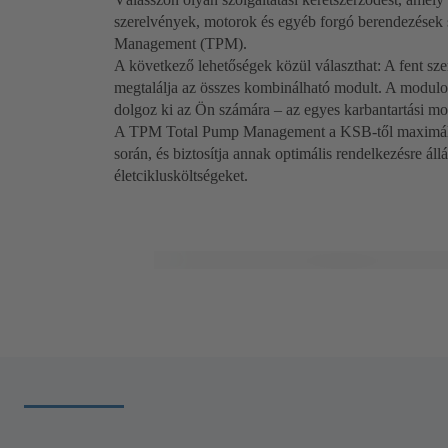
szerelvények, motorok és egyéb forgó berendezések 
Management (TPM).
A következő lehetőségek közül választhat: A fent szere
megtalálja az összes kombinálható modult. A modulok 
dolgoz ki az Ön számára – az egyes karbantartási mod
A TPM Total Pump Management a KSB-től maximális b
során, és biztosítja annak optimális rendelkezésre állá
életciklusköltségeket.