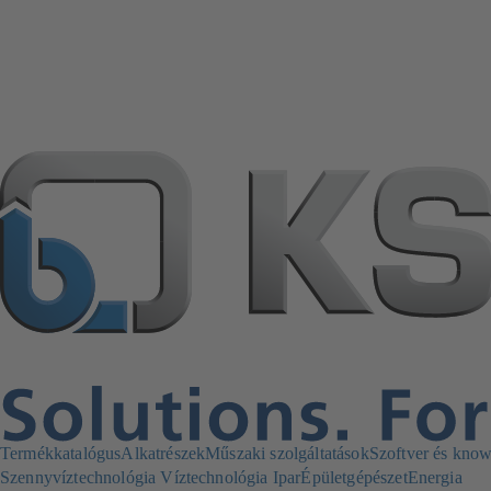
Termékkatalógus
Alkatrészek
Műszaki szolgáltatások
Szoftver és kno
Szennyvíztechnológia
Víztechnológia
Ipar
Épületgépészet
Energia