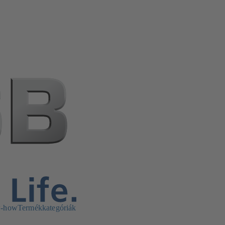
w-how
Termékkategóriák