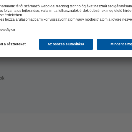
kében
tok