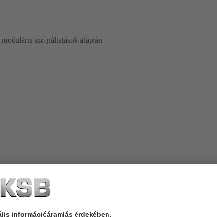
 moduláris szolgáltatások alapján