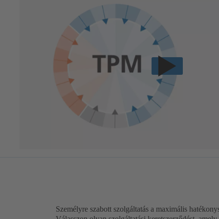
Személyre szabott szolgáltatás a maximális hatékony
Válasszon olyan szolgáltatási keretszerződést, amely