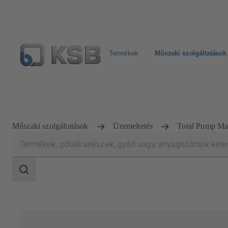
Termékek
Műszaki szolgáltatások
Hírlevél
Termékkonfiguráció
Termékek keresése
Műszaki szolgáltatások
Üzemeltetés
Total Pump M
Keresési
tartomány
Keresési
tartomány