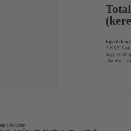
Tota
(ker
Egyedi konc
A KSB Total 
hogy az Ön ig
alkatrész ellá
ság érdekében.
 megfelel az Ön egyéni igényeinek: ilyen a szivattyúk,