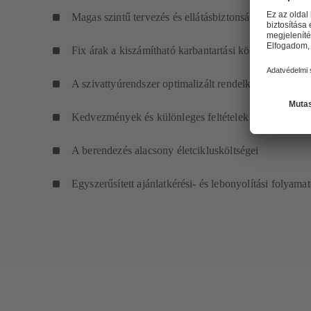
Magas szintű tervezés és ellátásbiztonság
Fix árak a kiszámítható karbantartási költségek érde
A szivattyúrendszer optimalizált rendelkezésre állása
Kedvezmények és különleges feltételek
A berendezés alacsony életciklusköltségei
Egyszerűsített ajánlatkérési- és lebonyolítási folyama