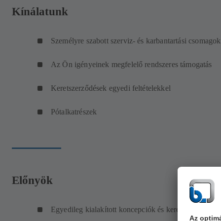
Kínálatunk
Személyre szabott szerviz- és karbantartási csomagok
Az Ön igényeinek megfelelő rendszeres támogatás
Keretszerződések egyedi feltételekkel
Pótalkatrészek
Előnyök
Egyedileg kialakított koncepciók és keretszerződések