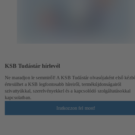
KSB Tudástár hírlevél
Ne maradjon le semmiről! A KSB Tudástár olvasójaként első kézb
értesülhet a KSB legfontosabb híreiről, termékújdonságairól
szivattyúkkal, szerelvényekkel és a kapcsolódó szolgáltatásokkal
kapcsolatban.
Iratkozzon fel most!