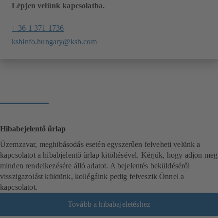
Lépjen velünk kapcsolatba.
+ 36 1 371 1736
ksbinfo.hungary@ksb.com
Hibabejelentő űrlap
Üzemzavar, meghibásodás esetén egyszerűen felveheti velünk a
kapcsolatot a hibabjelentő űrlap kitöltésével. Kérjük, hogy adjon meg
minden rendelkezésére álló adatot. A bejelentés beküldéséről
visszigazolást küldünk, kollégáink pedig felveszik Önnel a
kapcsolatot.
Tovább a hibabajeletéshez