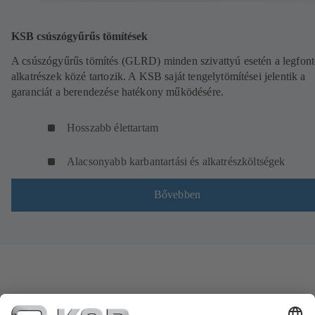
KSB csúszógyűrűs tömítések
A csúszógyűrűs tömítés (GLRD) minden szivattyú esetén a legfon
alkatrészek közé tartozik. A KSB saját tengelytömítései jelentik a
garanciát a berendezése hatékony működésére.
Hosszabb élettartam
Alacsonyabb karbantartási és alkatrészköltségek
Bővebben