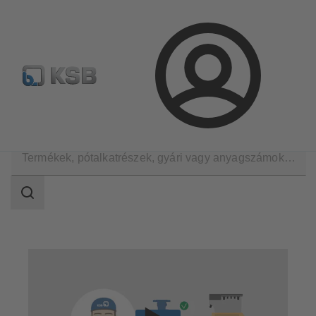
Hírlevél
Termékkonfiguráció
Termékek keresése
Bejelentkezés
Műszaki szolgáltatások
Üzemeltetés
Karbantartás
Keresési
tartomány
Keresési
tartomány