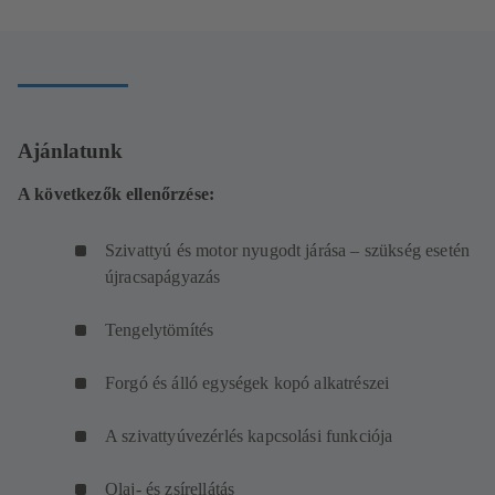
Ajánlatunk
A következők ellenőrzése:
Szivattyú és motor nyugodt járása – szükség esetén
újracsapágyazás
Tengelytömítés
Forgó és álló egységek kopó alkatrészei
A szivattyúvezérlés kapcsolási funkciója
Olaj- és zsírellátás