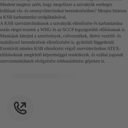
Mindent megtesz azért, hogy megelőzze a szivattyúk esetleges
leállásait víz- és szennyvíztechnikai berendezéseiben? Menjen biztosra
a KSB karbantartási szolgáltatásával.
A KSB szerviztechnikusok a szivattyúk ellenőrzése és karbantartása
során eleget tesznek a WHG és az SCCP legszigorúbb előírásainak is.
Munkájuk kiterjed a szerelvények, csővezetékek, illetve vezérlő- és
szabályozó berendezések ellenőrzésére is, gyártótól függetlenül.
Ezenkívül minden KSB ellenőrzést végző szerviztechnikus ATEX-
előírásoknak megfelelő képzettséggel rendelkezik, és ezáltal jogosult
szervizmunkálatok elvégzésére robbanásbiztos gépeken is.